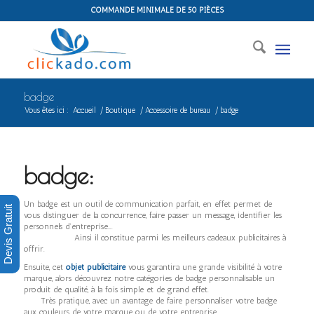
COMMANDE MINIMALE DE 50 PIÈCES
badge
Vous êtes ici :
Accueil
/
Boutique
/
Accessoire de bureau
/
badge
badge:
Un badge est un outil de communication parfait, en effet permet de
Devis Gratuit
vous distinguer de la concurrence, faire passer un message, identifier les
personnels d’entreprise….
Ainsi il constitue parmi les meilleurs cadeaux publicitaires à
offrir.
Ensuite, cet
objet publicitaire
vous garantira une grande visibilité à votre
marque, alors découvrez notre catégories de badge personnalisable un
produit de qualité, à la fois simple et de grand effet.
Très pratique, avec un avantage de faire personnaliser votre badge
aux couleurs de votre marque ou de votre entreprise.