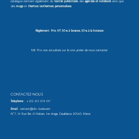
catalogue contient également du
textile publicitaire
, des
agendas et notebook
ainsi que
des
mugs
et
thermos isothermes personnalisés
.
Règlement: Prix HT 50% à l’avance, 50% à la livraison
NB: Prix non actualisés sur le site. prière de nous contacter
CONTACTEZ-NOUS
Téléphone
:
+212 613 974 197
Email
: contact@clic-kado.com
N°7, 19 Rue Ibn Al Hakam, 1er étage, Casablanca 20160, Maroc