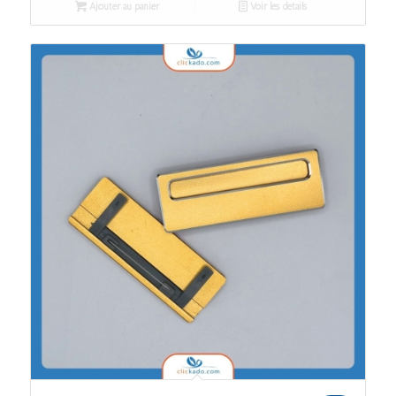
Ajouter au panier
Voir les détails
était :
est :
د.م. 22.00.
د.م. 25.00.