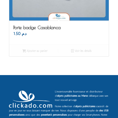
Porte badge Casablanca
1.50
د.م.
Ajouter au panier
Voir les détails
L’incontournable fournisseur et distributeur
d’
objets publicitaires au Maroc
débarque avec son
tout nouvel arrivage.
Notre collection d’
objets publicitaires
s’accroît de
jour en jour ne vous laissant manquer de rien. Nous disposons d’une panoplie de
clés USB
personnalisées
ainsi que des
powerbank personnalisés
pour charger vos Smartphones. Notre