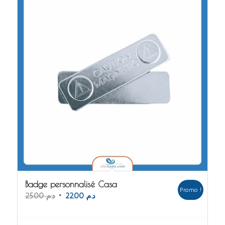
Badge personnalisé Casa
Promo !
Le
Le
25.00
د.م.
22.00
د.م.
prix
prix
initial
actuel