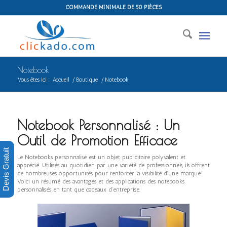
COMMANDE MINIMALE DE 50 PIÈCES
Notebook
Vous êtes ici :
Accueil
/
Boutique
/
Notebook
Notebook Personnalisé : Un
Outil de Promotion Efficace
Devis Gratuit
Le Notebooks personnalisé est un objet publicitaire polyvalent et
apprécié. Utilisés au quotidien par une variété de professionnels, ils offrent
de nombreuses opportunités pour renforcer la visibilité d’une marque.
Voici un résumé des avantages et des applications des notebooks
personnalisés en tant que cadeaux d’entreprise.