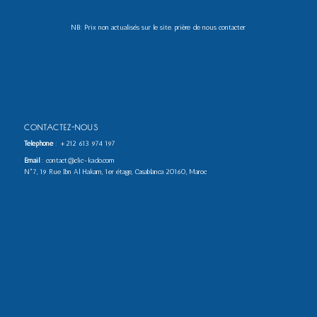
NB: Prix non actualisés sur le site. prière de nous contacter
CONTACTEZ-NOUS
Téléphone
:
+212 613 974 197
Email
: contact@clic-kado.com
N°7, 19 Rue Ibn Al Hakam, 1er étage, Casablanca 20160, Maroc