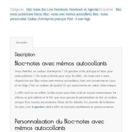
Catégories :
bloc notes
,
Eco Line
,
Notebook
,
Notebook et Agendas
Étiquettes :
Bloc
notes publicitaire Maroc
,
Bloc-notes avec mémos autocollants
,
Bloc-notes
personnalisé
,
Cadeau d’entreprise pratique
,
Post-it avec logo
Description
Description
Bloc-notes avec mémos autocollants
Vous cherchez un cadeau d’entreprise ? Un goodies utile, pratique et beau pour
votre publicité ? Clic kado à l’article pour vous. En effet , clic kado met à votre
disposition son Bloc-notes avec mémos autocollants Avec une couverture en tissu
et en liège. C’est un cadeau de qualité. Et qui saura mettre en valeur votre marque.
A offrir seul ou en coffret. Le bloc notes saura être utile en toutes circonstances. Par
ailleurs, sa polyvalence et le fait que vous pouvez le personnaliser en fait un cadeau
unique. Pour toutes vos occasions. Fêtes de fin d’année. Ou journée de la femme.
De plus, c’est le
goodies
idéal à offrir en réunions, conférences et portes ouvertes.
Personnalisation du Bloc-notes avec
mémos autocollants