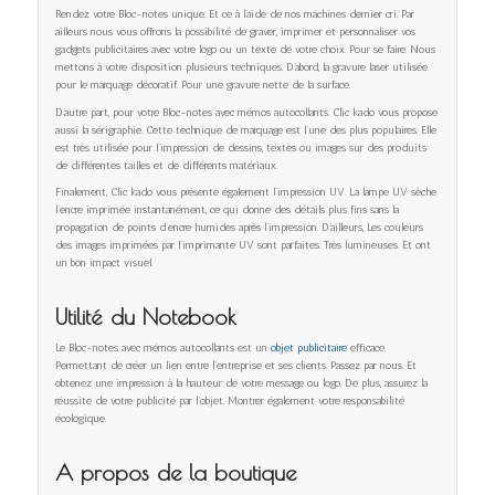
Rendez votre Bloc-notes unique. Et ce à l’aide de nos machines dernier cri. Par
ailleurs nous vous offrons la possibilité de graver, imprimer et personnaliser vos
gadgets publicitaires avec votre logo ou un texte de votre choix. Pour se faire. Nous
mettons à votre disposition plusieurs techniques. D’abord, la gravure laser utilisée
pour le marquage décoratif. Pour une gravure nette de la surface.
D’autre part, pour votre Bloc-notes avec mémos autocollants. Clic kado vous propose
aussi la sérigraphie. Cette technique de marquage est l’une des plus populaires. Elle
est très utilisée pour l’impression de dessins, textes ou images sur des produits
de différentes tailles et de différents matériaux.
Finalement, Clic kado vous présente également l’impression UV. La lampe UV sèche
l’encre imprimée instantanément, ce qui donne des détails plus fins sans la
propagation de points d’encre humides après l’impression. D’ailleurs, Les couleurs
des images imprimées par l’imprimante UV sont parfaites. Très lumineuses. Et ont
un bon impact visuel.
Utilité du Notebook
Le Bloc-notes avec mémos autocollants est un
objet publicitaire
efficace.
Permettant de créer un lien entre l’entreprise et ses clients. Passez par nous. Et
obtenez une impression à la hauteur de votre message ou logo. De plus, assurez la
réussite de votre publicité par l’objet. Montrer également votre responsabilité
écologique.
A propos de la boutique