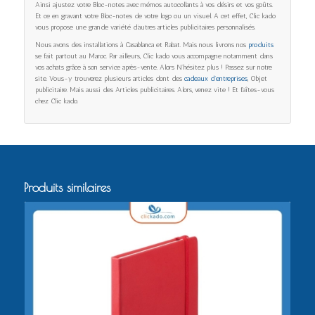
Ainsi ajustez votre Bloc-notes avec mémos autocollants à vos désirs et vos goûts.
Et ce en gravant votre Bloc-notes de votre logo ou un visuel. A cet effet, Clic kado
vous propose une grande variété d’autres articles publicitaires personnalisés.
Nous avons des installations à Casablanca et Rabat. Mais nous livrons nos
produits
se fait partout au Maroc. Par ailleurs, Clic kado vous accompagne notamment dans
vos achats grâce à son service après-vente. Alors N’hésitez plus ! Passez sur notre
site. Vous-y trouverez plusieurs articles dont des
cadeaux d’entreprises
, Objet
publicitaire. Mais aussi des Articles publicitaires. Alors, venez vite ! Et faîtes-vous
chez Clic kado.
Produits similaires