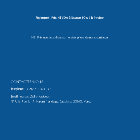
Règlement: Prix HT 50% à l’avance, 50% à la livraison
NB: Prix non actualisés sur le site. prière de nous contacter
CONTACTEZ-NOUS
Téléphone
:
+212 613 974 197
Email
: contact@clic-kado.com
N°7, 19 Rue Ibn Al Hakam, 1er étage, Casablanca 20160, Maroc