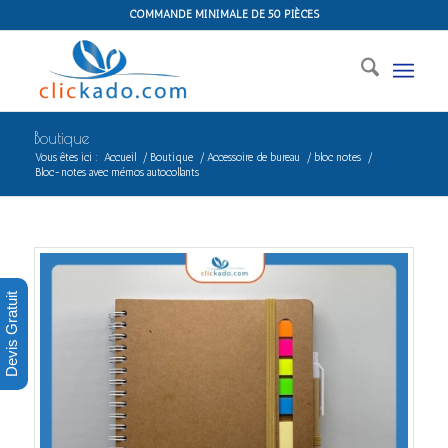
COMMANDE MINIMALE DE 50 PIÈCES
Boutique
Vous êtes ici :
Accueil
/
Boutique
/
Accessoire de bureau
/
bloc notes
/
Bloc-notes avec mémos autocollants
Devis Gratuit