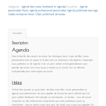
Catégories :
Agenda
,
bloc notes
,
Notebook et Agendas
Étiquettes :
Agenda
personnalisé Maroc
,
Agenda professionnel personnalisé
,
Agenda publicitaire avec logo
,
Cadeau entreprise Maroc
,
Objet publicitaire de bureau
Description
Description
Agenda
Dans la famille des carnets de notes, l’on distingue deux types de Bloc-notes
personnalisé, celui en papier et le bloc note sur ordinateur, très répandu. Cependant,
nous parlerons ici de Agenda. C’est un petit cahier utilisé généralement pour
prendre des notes. Que vous soyez à l’école ou au travail c’est un élément
indispensable pour votre espace de travail.
Utilité
Utilisé très souvent au quotidien , les blocs note, Bloc-notes personnalisé ou
agenda vous permettront de vous rappeler de toutes les petits détails que l’on
peut oublier facilement. Par exemple ,un anniversaire , un rendez- vous de travail
important ou des informations importantes que votre professeur aurait pu
mentionner . Avec ce carnet n’ayez plus peur de l’oubli, vous n’avez qu’à regarder!. En