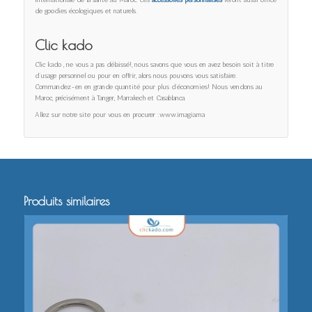
internationale de la santé au Maroc. Ces
accessoires personnalisés
feront aussi office
de goodies écologiques et naturels.
Clic kado
Clic kado , ne vous a pas délaissé!, nous savons que vous en avez besoin soit à titre
d’usage personnel ou pour en offrir, alors nous pouvons vous satisfaire.
Commandez-en en grande quantité pour plus d’économies! Nous vendons au
Maroc, précisément à Tanger, Marrakech et Casablanca.
Allez sur notre site pour vous en procurer :www.imagia.ma
Produits similaires