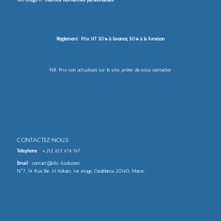
Règlement: Prix HT 50% à l’avance, 50% à la livraison
NB: Prix non actualisés sur le site. prière de nous contacter
CONTACTEZ-NOUS
Téléphone
:
+212 613 974 197
Email
: contact@clic-kado.com
N°7, 19 Rue Ibn Al Hakam, 1er étage, Casablanca 20160, Maroc