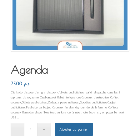
Agenda
75.00
د.م.
Clic kado dispose d’un grand stock d’objets publicitaires varié dispatche dans les 2
capitaux du royaume Casablanca et Rabat tel que des.Cadeaux d’entreprise, Coffret
cadeaux,Objets publicitaires ,Cadeaux personnalisées ,Goodies publicitaires,Gadget
publicitaire ,Publicité par l’objet ,Cadeaux fin d’année, Journée de la femme, Coffrets
cadeaux Ramadan disponibles tout au long de l’année :note Book , stylo , power bank,clé
USB ,…..
Ajouter au panier