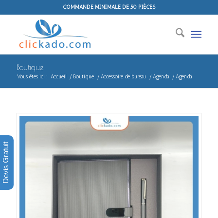
COMMANDE MINIMALE DE 50 PIÈCES
Boutique
Vous êtes ici :
Accueil
/
Boutique
/
Accessoire de bureau
/
Agenda
/
Agenda
Devis Gratuit