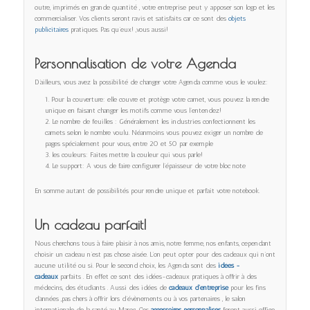
outre, imprimés en grande quantité , votre entreprise peut y apposer son logo et les
commercialiser. Vos clients seront ravis et satisfaits car ce sont des
objets
publicitaires
pratiques. Pas qu’eux! ,vous aussi!
Personnalisation de votre Agenda
D’ailleurs, vous avez la possibilité de changer votre Agenda comme vous le voulez:
Pour la couverture: elle couvre et protège votre carnet, vous pouvez la rendre
unique en faisant changer les motifs comme vous l’entendez!
Le nombre de feuilles : Généralement les industries confectionnent les
carnets selon le nombre voulu. Néanmoins vous pouvez exiger un nombre de
pages spécialement pour vous, entre 20 et 50 par exemple
les couleurs: Faites mettre la couleur qui vous parle!
Le support: A vous de faire configurer l’épaisseur de votre bloc note
En somme autant de possibilités pour rendre unique et parfait votre notebook.
Un cadeau parfait!
Nous cherchons tous à faire plaisir à nos amis, notre femme, nos enfants, cependant
choisir un cadeau n’est pas chose aisée. L’on peut opter pour des cadeaux qui n’ont
aucune utilité ou si. Pour le second choix, les Agenda sont des
idées -
cadeaux
parfaits . En effet ce sont des idées-cadeaux pratiques à offrir à des
médecins, des étudiants . Aussi des idées de
cadeaux d’entreprise
pour les fins
d’années ,pas chers à offrir lors d’évènements ou à vos partenaires , le salon