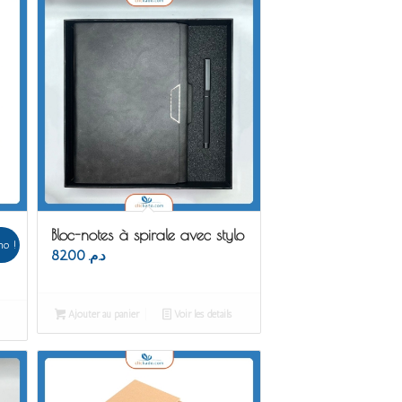
Bloc-notes à spirale avec stylo
o !
82.00
د.م.
Ajouter au panier
Voir les détails
د.م. 340.00.