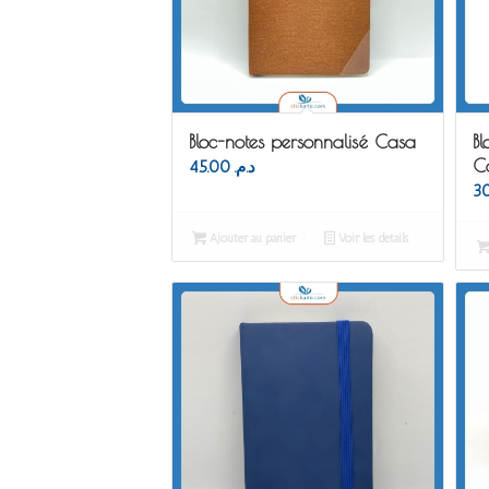
Bloc-notes personnalisé Casa
Bl
C
45.00
د.م.
Ajouter au panier
Voir les détails