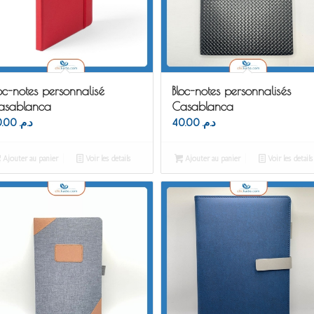
oc-notes personnalisé
Bloc-notes personnalisés
asablanca
Casablanca
30.00
د.م.
40.00
د.م.
Ajouter au panier
Voir les détails
Ajouter au panier
Voir les détails