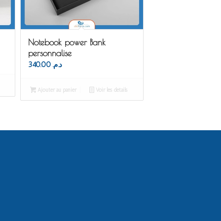
Notebook power Bank
personnalise
340.00
د.م.
Ajouter au panier
Voir les détails