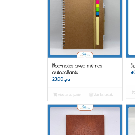
Bloc-notes avec mémos
Bl
autocollants
23.00
د.م.
Ajouter au panier
Voir les détails