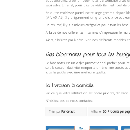
Vous souhaitez créer un bloc-notes personnalisé à vos clie
valorisable. En effet, pour plus de visibilité il est idéal de
En outre, choisissez parmi notre large gamme disponible à
(A4, A5, A6) Il y a également un grand choix de couleurs,
En résumé, il y a plusieurs catégories pour tous les be
A l’aide de nos différentes machines d’impression le mar
Alors, n’hésitez pas à découvrir nos différents modèles e
Des bloc-notes pour tous les budge
Le bloc notes est un objet promotionnel parfait pour re
soit le secteur d’activité, remporte un énorme succès au
tous les goûts avec une meilleure qualité.
La livraison à domicile
Par ce que votre satisfaction est notre priorité, clic kad
N’hésitez pas de nous contactez.
Trier par
Par défaut
Afficher
20 Produits par pag