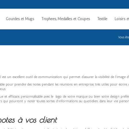
Gourdes et Mugs
Trophées, Médailles et Coupes
Textile
Loisirs e
Vous êtes
il est un excellent outil de communication qui permet d’assurer la visibilité de l’image
lisable pour prendre des notes pendant les réunions en entreprise, très utiles pour écrire
vous.
e et efficace, personnalisable avec le logo de votre marque ou bien votre design préfér
rs qui pourront y noter toutes sortes d’informations au quotidien, dans leur vie personn
notes
à vos client