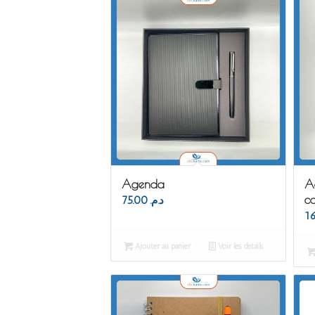
Agenda
A
c
75.00
د.م.
Ajouter au panier
Voir les détails