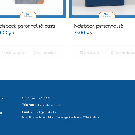
otebook peronnalisé casa
Notebook personnalisé
50.00
د.م.
75.00
د.م.
Ajouter au panier
Voir les détails
Lire la suite
Voir les détails
CONTACTEZ-NOUS
 et
Téléphone
:
+212 613 974 197
Email
: contact@clic-kado.com
ut
N°7, 19 Rue Ibn Al Hakam, 1er étage, Casablanca 20160, Maroc