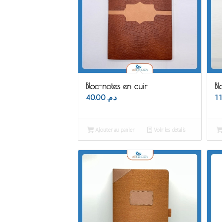
Bloc-notes en cuir
Bl
40.00
د.م.
Ajouter au panier
Voir les détails