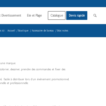
t Divertissement
Été et Plage
Catalogue
Devis rapide
 ici :
Accueil
/
Boutique
/
Accessoire de bureau
/
bloc notes
 d’une marque.
, colorier, dessiner, prendre des commandes et fixer des
é, facile à distribuer lors d’un événement promotionnel,
elle et professionnelle.