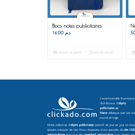
Blocs notes publicitaires
N
16.00
د.م.
Ajouter au panier
Voir les détails
L’incontournable fournisseur
distributeur d’
objets
publicitaires au
Maroc
débarque avec son to
nouvel arrivage.
Notre collection d’
objets publicitaires
s’accroît de jour en jour ne vous
laissant manquer de rien. Nous disposons d’une panoplie de
clés USB
personnalisées
ainsi que des
powerbank personnalisés
pour charger vos