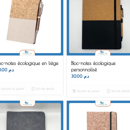
oc-notes écologique en liège
Bloc-notes écologique
personnalisé
40.00
د.م.
30.00
د.م.
Ajouter au panier
Voir les détails
Ajouter au panier
Voir les détails