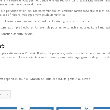
nts ? Notre site vous permet d’entretenir des relations d’affaires durables, fidéliser la 
 personnaliser ces cadeaux d’affaires.
 la personnalisation des bloc notes fabriqué en similicuir, carton recyclable, et bien d
 et de finitions, mais également plusieurs variantes.
soins. Et vous pouvez même personnalisez-les aux logos de votre marque.
quage est simple à élaborer. Par exemple pour les personnaliser nous utilisons l’impress
n fonction de votre besoin.
ts
mplir cette mission. En effet Il est utilisé par une grande majorité de personne quotid
près de ses employés et clients, vous trouverez parmi notre large gamme de produits de
o est disponibles pour la livraison de tous les produits partout au Maroc.
e