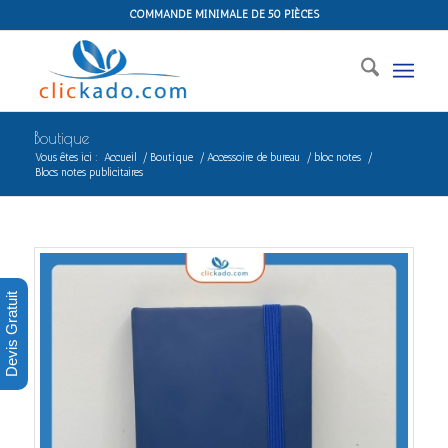
COMMANDE MINIMALE DE 50 PIÈCES
Boutique
Vous êtes ici :
Accueil
/
Boutique
/
Accessoire de bureau
/
bloc notes
/
Blocs notes publicitaires
Devis Gratuit