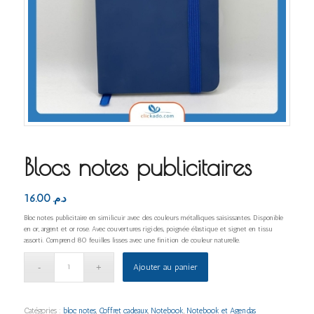
Blocs notes publicitaires
16.00
د.م.
Bloc notes publicitaire en similicuir avec des couleurs métalliques saisissantes. Disponible
en or, argent et or rose. Avec couvertures rigides, poignée élastique et signet en tissu
assorti. Comprend 80 feuilles lisses avec une finition de couleur naturelle.
Ajouter au panier
Catégories :
bloc notes
,
Coffret cadeaux
,
Notebook
,
Notebook et Agendas