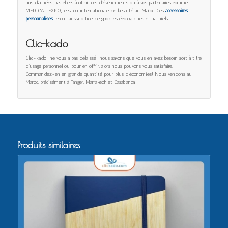
fins d’années ,pas chers à offrir lors d’évènements ou à vos partenaires comme
MEDICAL EXPO, le salon internationale de la santé au Maroc. Ces
accessoires
personnalisés
feront aussi office de goodies écologiques et naturels.
Clic-kado
Clic-kado , ne vous a pas délaissé!, nous savons que vous en avez besoin soit à titre
d’usage personnel ou pour en offrir, alors nous pouvons vous satisfaire.
Commandez-en en grande quantité pour plus d’économies! Nous vendons au
Maroc, précisément à Tanger, Marrakech et Casablanca.
Produits similaires