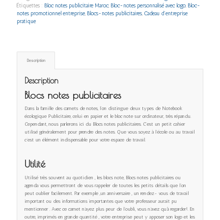
Étiquettes :
Bloc notes publicitaire Maroc
,
Bloc-notes personnalisé avec logo
,
Bloc-
notes promotionnel entreprise
,
Blocs-notes publicitaires
,
Cadeau d’entreprise
pratique
Description
Description
Blocs notes publicitaires
Dans la famille des carnets de notes, l’on distingue deux types de Notebook
écologique Publicitaire, celui en papier et le bloc note sur ordinateur, très répandu.
Cependant, nous parlerons ici du Blocs notes publicitaires. C’est un petit cahier
utilisé généralement pour prendre des notes. Que vous soyez à l’école ou au travail
c’est un élément indispensable pour votre espace de travail.
Utilité
Utilisé très souvent au quotidien , les blocs note, Blocs notes publicitaires ou
agenda vous permettront de vous rappeler de toutes les petits détails que l’on
peut oublier facilement. Par exemple ,un anniversaire , un rendez- vous de travail
important ou des informations importantes que votre professeur aurait pu
mentionner . Avec ce carnet n’ayez plus peur de l’oubli, vous n’avez qu’à regarder!. En
outre, imprimés en grande quantité , votre entreprise peut y apposer son logo et les