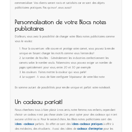
commercialiser. Vos clients seront ravis et satisfaits car ce sont des objets
publicitaires pratiques. Pas qu’eux! ,vous aussi!
Personnalisation de votre Blocs notes
publicitaires
D’ailleurs, vous avez la possibilité de changer votre Blocs notes publicitaires comme
vous le voulez:
Pour la couverture: elle couvre et protège votre carnet, vous pouvez la rendre
unique en faisant changer les motifs comme vous l’entendez!
Le nombre de feuilles : Généralement les industries confectionnent les
carnets selon le nombre voulu. Néanmoins vous pouvez exiger un nombre de
pages spécialement pour vous, entre 20 et 50 par exemple
les couleurs: Faites mettre la couleur qui vous parle!
Le support: A vous de faire configurer l’épaisseur de votre bloc note
En somme autant de possibilités pour rendre unique et parfait votre notebook.
Un cadeau parfait!
Nous cherchons tous à faire plaisir à nos amis, notre femme, nos enfants, cependant
choisir un cadeau n’est pas chose aisée. L’on peut opter pour des cadeaux qui n’ont
aucune utilité ou si. Pour le second choix, les Blocs notes publicitaires sont des
idées -cadeaux
parfaits . En effet ce sont des
idées-cadeaux pratiques
à offrir à
des médecins, des étudiants . Aussi des idées de
cadeaux d’entreprise
pour les