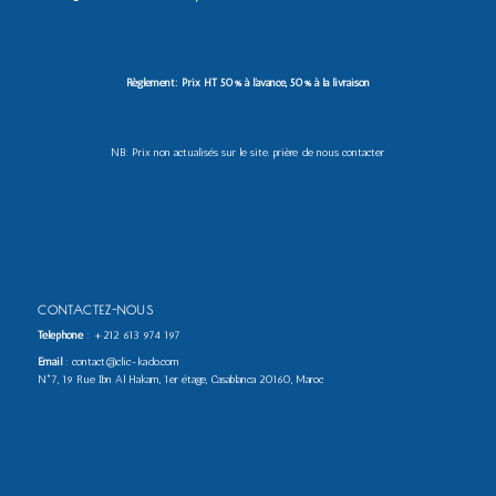
Règlement: Prix HT 50% à l’avance, 50% à la livraison
NB: Prix non actualisés sur le site. prière de nous contacter
CONTACTEZ-NOUS
Téléphone
:
+212 613 974 197
Email
: contact@clic-kado.com
N°7, 19 Rue Ibn Al Hakam, 1er étage, Casablanca 20160, Maroc