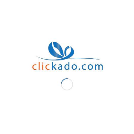
Des Goodies
Nous avons tous envie d’offrir ou de recevoir des cadeaux , alors pourquoi s’en p
possédons. Offrez-vous une serviette de plage, un porte-stylo, des Post-it pers
plus, ces accessoires sont pratiques et bénéfiques pour votre santé. Aussi, votre
sont d’excellents cadeaux de fin d’années à dédier à vos employés afin de les fidé
cadeaux.
Clic-kado
Vous avez envie de donner d’excellents cadeaux?, nous sommes là pour vous!.Cli
Rabat , de voyage, de bureaux et de courses . Alors, personnalisez les à votre goû
d’objets nécessaires à votre quotidien et une large gamme s’offre à vous. Ils sont 
demande!!. Surtout pour les fêtes au Maroc, comme le Ramadan ou l’AÏD EL KBIR 