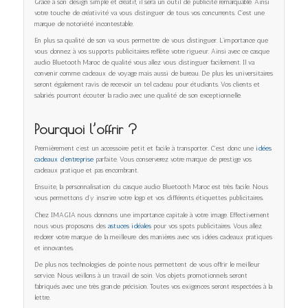
Grâce à son design simple et créatif, il sera un outil de publicité remarquable. Ainsi
votre touche de créativité va vous distinguer de tous vos concurrents. C’est une
marque de notoriété incontestable.
En plus sa qualité de son va vous permettre de vous distinguer. L’importance que
vous donnez à vos supports publicitaires reflète votre rigueur. Ainsi avec ce casque
audio Bluetooth Maroc de qualité vous allez vous distinguer facilement. Il va
convenir comme cadeaux de voyage mais aussi de bureau. De plus les universitaires
seront également ravis de recevoir un tel cadeau pour étudiants. Vos clients et
salariés pourront écouter la radio avec une qualité de son exceptionnelle.
Pourquoi l’offrir ?
Premièrement c’est un accessoire petit et facile à transporter. C’est donc une
idées
cadeaux d’entreprise
parfaite. Vous conserverez votre marque de prestige vos
cadeaux pratique et pas encombrant.
Ensuite, la personnalisation du casque audio Bluetooth Maroc est très facile. Nous
vous permettons d’y inscrire votre logo et vos différents étiquettes publicitaires.
Chez IMAGIA nous donnons une importance capitale à votre image. Effectivement
nous vous proposons des
astuces idéales
pour vos spots publicitaires. Vous allez
redorer votre marque de la meilleure des manières avec vos idées cadeaux pratiques
et innovantes.
De plus nos technologies de pointe nous permettent de vous offrir le meilleur
service. Nous veillons à un travail de soin. Vos objets promotionnels seront
fabriqués avec une très grande précision. Toutes vos exigences seront respectées à la
lettre.