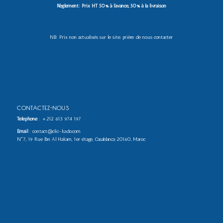
Règlement: Prix HT 50% à l’avance, 50% à la livraison
NB: Prix non actualisés sur le site. prière de nous contacter
CONTACTEZ-NOUS
Téléphone
:
+212 613 974 197
Email
: contact@clic-kado.com
N°7, 19 Rue Ibn Al Hakam, 1er étage, Casablanca 20160, Maroc