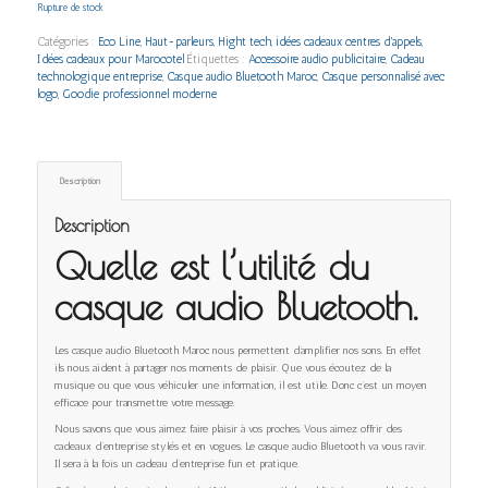
Rupture de stock
Catégories :
Eco Line
,
Haut-parleurs
,
Hight tech
,
idées cadeaux centres d'appels
,
Idées cadeaux pour Marocotel
Étiquettes :
Accessoire audio publicitaire
,
Cadeau
technologique entreprise
,
Casque audio Bluetooth Maroc
,
Casque personnalisé avec
logo
,
Goodie professionnel moderne
Description
Description
Quelle est l’utilité du
casque audio Bluetooth.
Les casque audio Bluetooth Maroc nous permettent d’amplifier nos sons. En effet
ils nous aident à partager nos moments de plaisir. Que vous écoutez de la
musique ou que vous véhiculer une information, il est utile. Donc c’est un moyen
efficace pour transmettre votre message.
Nous savons que vous aimez faire plaisir à vos proches. Vous aimez offrir des
cadeaux d’entreprise stylés et en vogues. Le casque audio Bluetooth va vous ravir.
Il sera à la fois un cadeau d’entreprise fun et pratique.