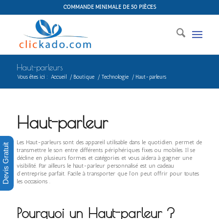
COMMANDE MINIMALE DE 50 PIÈCES
Haut-parleurs
Vous êtes ici :
Accueil
/
Boutique
/
Technologie
/
Haut-parleurs
Haut-parleur
Les Haut-parleurs sont des appareil utilisable dans le quotidien. permet de
Devis Gratuit
transmettre le son entre différents périphériques fixes ou mobiles. Il se
décline en plusieurs formes et catégories et vous aidera à gagner une
visibilité. Par ailleurs le haut-parleur personnalisé est un cadeau
d’entreprise parfait. Facile à transporter que l’on peut offrir pour toutes
les occasions .
Pourquoi un Haut-parleur ?