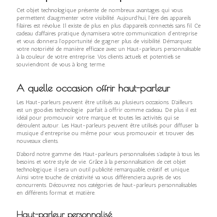
Cet objet technologique présente de nombreux avantages qui vous
permettent d’augmenter votre visibilité. Aujourd’hui, l’ère des appareils
filaires est révolue. Il existe de plus en plus d’appareils connectés sans fil. Ce
cadeau d’affaires pratique dynamisera votre communication d’entreprise
et vous donnera l’opportunité de gagner plus de visibilité. Démarquez
votre notoriété de manière efficace avec un Haut-parleurs personnalisable
à la couleur de votre entreprise. Vos clients actuels et potentiels se
souviendront de vous à long terme.
A quelle occasion offrir haut-parleur
Les Haut-parleurs peuvent être utilisés au plusieurs occasions. D’ailleurs
est un goodies technologie parfait à offrir comme cadeau. De plus il est
idéal pour promouvoir votre marque et toutes les activités qui se
déroulent autour. Les Haut-parleurs peuvent être utilisés pour diffuser la
musique d’entreprise ou même pour vous promouvoir et trouver des
nouveaux clients.
D’abord notre gamme des Haut-parleurs personnalisées s’adapte à tous les
besoins et votre style de vie. Grâce à la personnalisation de cet objet
technologique. il sera un outil publicité remarquable, créatif et unique.
Ainsi votre touche de créativité va vous différenciera auprès de vos
concurrents. Découvrez nos catégories de haut-parleurs personnalisables
en différents format et matière.
Haut-parleur personnalisé