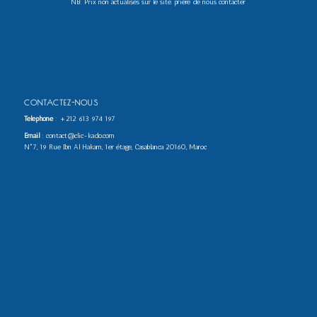
NB: Prix non actualisés sur le site. prière de nous contacter
CONTACTEZ-NOUS
Téléphone
:
+212 613 974 197
Email
: contact@clic-kado.com
N°7, 19 Rue Ibn Al Hakam, 1er étage, Casablanca 20160, Maroc