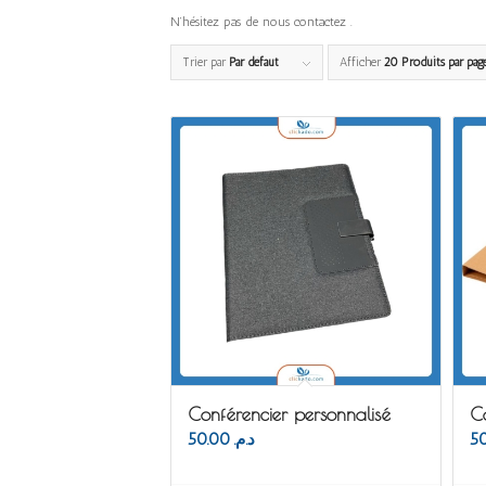
N’hésitez pas de nous contactez .
Trier par
Par défaut
Afficher
20 Produits par pag
Conférencier personnalisé
Co
50.00
د.م.