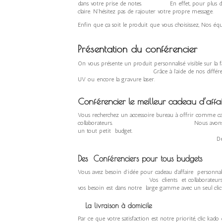
dans votre prise de notes.
En effet, pour plus 
claire. N’hésitez pas de rajouter votre propre message.
Enfin que ça soit le produit que vous choisissez, Nos équ
Présentation du conférencier
On vous présente un produit personnalisé visibl
Grâce à l’aide de nos différents technique d’imp
UV ou encore la gravure laser. Comme ça vous
Conférencier le meilleur cadeau d’affai
Vous recherchez un accessoire bureau à offrir comme cadea
collaborateurs. Nous avons sélectionné une gam
un tout petit budget. Alors découvr
De plus obtenez une meilleure visibilité
Des
Conférenciers pour tous budgets
Vous avez besoin d’idée pour cadeau d’affaire perso
Vos clients et collaborateurs sont i
vos besoin est dans notre large gamme avec un seul clic
La livraison à domicile
Par ce que votre satisfaction est notre priorité, clic kad