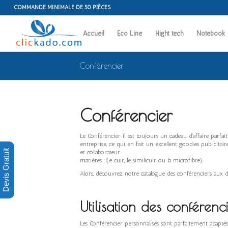
COMMANDE MINIMALE DE 50 PIÈCES
Accueil
Eco Line
Hight tech
Notebook
Conférencier
Conférencier
Le Conférencier il est toujours un cadeau d’affaire parfa
entreprise, ce qui en fait un excellent g
Devis Gratuit
et collaborateur. Outre cela, Conférenci
matières :l(e cuir, le similicuir ou la microfibre).
Alors, découvrez notre catalogue des conférenciers aux di
Utilisation des conférenc
Les Conférencier personnalisés sont parfait