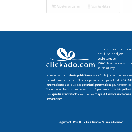
Ajouter au panier
Voir les détails
L’incontournable fournisseur
distributeur d’
objets
publicitaires au
Maroc
débarque avec son to
nouvel arrivage.
Notre collection d’
objets publicitaires
s’accroît de jour en jour ne vous
laissant manquer de rien. Nous disposons d’une panoplie de
clés USB
personnalisées
ainsi que des
powerbank personnalisés
pour charger vos
Smartphones. Notre catalogue contient également du
textile publicita
des
agendas et notebook
ainsi que des
mugs
et
thermos isothermes
personnalisés
.
Règlement: Prix HT 50% à l’avance, 50% à la livraison