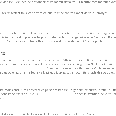
de visibilité il est idéal de personnaliser ce cadeau d’affaires. D’un autre coté marquer 
ipes respectent tous les normes de qualité et de contrôle avant de vous l’envoyer.
e sur la face du porte-document. Vous aurez même le choix d’utiliser plusi
ression les plus modernes, le marquage est simple à élaborer. Par exemple p
 allez offrir un cadeau d’affaires de qualité à votre public.
res
u entreprise ou cadeau client ? Ce cadeau d’affaire est une petite attention utile et idé
me adaptée à vos besoins et votre budget. Un Conférencier au design attr
ez notre sélection de Conférencier, en plusieurs modèl
 et décuplez votre notoriété à l’aide de nos objets publicitai
nnalisé moins cher ?Les Conférencier personnalisée est un goodies de bureau pr
mportants pour vous ! Une petite attention de votre part
k » .
o est disponibles pour la livraison de tous les produits partout au Maroc.