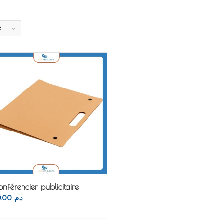
e
nférencier publicitaire
50.00
د.م.