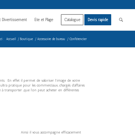
t Divertissement
Été et Plage
Catalogue
Devis rapide
ci :
Accueil
/
Boutique
/
Accessoire de bureau
/
Conférencier
nts. En effet il permet de valoriser l’image de votre
pour les commerciaux, chargés d’affaires
,que l’on peut acheter en différentes
s … Ainsi il vous accompagne efficacement