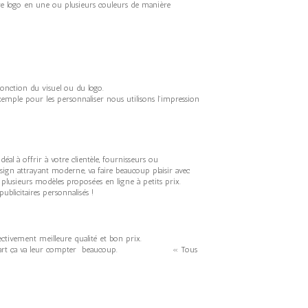
votre logo en une ou plusieurs couleurs de manière
eurs marquages en fonction du visuel ou du logo.
our les personnaliser nous utilisons l’impression
al à offrir à votre clientèle, fournisseurs ou
ayant moderne, va faire beaucoup plaisir avec
es proposées en ligne à petits prix.
res personnalisés !
atique. Effectivement meilleure qualité et bon prix.
 ça va leur compter beaucoup. « Tous