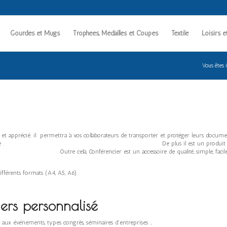
Gourdes et Mugs
Trophées, Médailles et Coupes
Textile
Loisirs e
Vous êtes i
it et apprécié. il permettra à vos collaborateurs de transporter et protéger leurs docume
oodies publicitaire . De plus il est un produit ultra pratique 
er est un accessoire de qualité, simple, facile à transporter 
fférents formats (A4, A5, A6) .
iers
personnalisé
ement adaptés aux événements, types congrès, séminaires d’entreprise