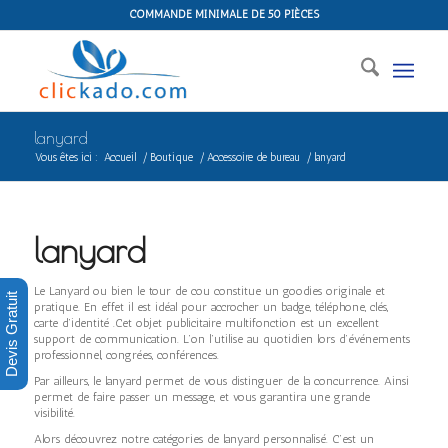
COMMANDE MINIMALE DE 50 PIÈCES
lanyard
Vous êtes ici :
Accueil
/
Boutique
/
Accessoire de bureau
/
lanyard
lanyard
Le Lanyard ou bien le tour de cou constitue un goodies originale et
Devis Gratuit
pratique. En effet il est idéal pour accrocher un badge, téléphone, clés,
carte d’identité .Cet objet publicitaire multifonction est un excellent
support de communication. L’on l’utilise au quotidien lors d’événements
professionnel, congrées, conférences.
Par ailleurs, le lanyard permet de vous distinguer de la concurrence. Ainsi
permet de faire passer un message, et vous garantira une grande
visibilité.
Alors découvrez notre catégories de lanyard personnalisé. C’est un