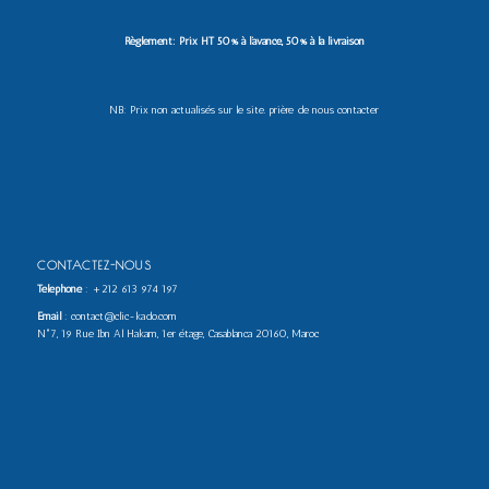
Règlement: Prix HT 50% à l’avance, 50% à la livraison
NB: Prix non actualisés sur le site. prière de nous contacter
CONTACTEZ-NOUS
Téléphone
:
+212 613 974 197
Email
: contact@clic-kado.com
N°7, 19 Rue Ibn Al Hakam, 1er étage, Casablanca 20160, Maroc