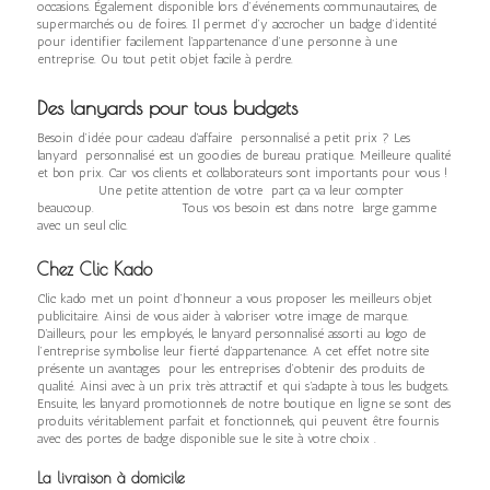
occasions. Également disponible lors d’événements communautaires, de
supermarchés ou de foires. Il permet d’y accrocher un badge d’identité
pour identifier facilement l’appartenance d’une personne à une
entreprise. Ou tout petit objet facile à perdre.
Des lanyards pour tous budgets
Besoin d’idée pour cadeau d’affaire personnalisé a petit prix ? Les
lanyard personnalisé est un goodies de bureau pratique. Meilleure qualité
et bon prix. Car vos clients et collaborateurs sont importants pour vous !
Une petite attention de votre part ça va leur compter
beaucoup. Tous vos besoin est dans notre large gamme
avec un seul clic.
Chez Clic Kado
Clic kado met un point d’honneur a vous proposer les meilleurs objet
publicitaire. Ainsi de vous aider à valoriser votre image de marque.
D’ailleurs, pour les employés, le lanyard personnalisé assorti au logo de
l’entreprise symbolise leur fierté d’appartenance. A cet effet notre site
présente un avantages pour les entreprises d’obtenir des produits de
qualité. Ainsi avec à un prix très attractif et qui s’adapte à tous les budgets.
Ensuite, les lanyard promotionnels de notre boutique en ligne se sont des
produits véritablement parfait et fonctionnels, qui peuvent être fournis
avec des portes de badge disponible sue le site à votre choix .
La livraison à domicile