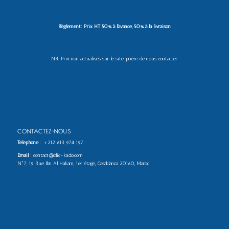
Règlement: Prix HT 50% à l’avance, 50% à la livraison
NB: Prix non actualisés sur le site. prière de nous contacter
CONTACTEZ-NOUS
Téléphone
:
+212 613 974 197
Email
: contact@clic-kado.com
N°7, 19 Rue Ibn Al Hakam, 1er étage, Casablanca 20160, Maroc