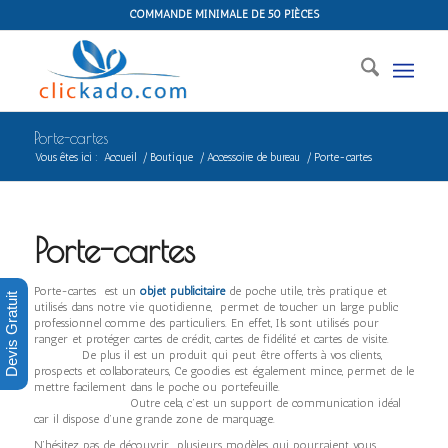
COMMANDE MINIMALE DE 50 PIÈCES
Porte-cartes
Vous êtes ici :
Accueil
/
Boutique
/
Accessoire de bureau
/
Porte-cartes
Porte-cartes
Porte-cartes est un
objet publicitaire
de poche utile, très pratique et
Devis Gratuit
utilisés dans notre vie quotidienne, permet de toucher un large public
professionnel comme des particuliers. En effet, Ils sont utilisés pour
ranger et protéger cartes de crédit, cartes de fidélité et cartes de visite.
De plus il est un produit qui peut être offerts à vos clients,
prospects et collaborateurs, Ce goodies est également mince, permet de le
mettre facilement dans le poche ou portefeuille.
Outre cela, c’est un support de communication idéal
car il dispose d’une grande zone de marquage.
N’hésitez pas de découvrir plusieurs modèles qui pourraient vous