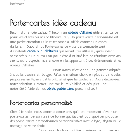
intéressez.
Porte-cartes idée cadeau
Besoin d’une idée cadeau ? besoin un
cadeau d’affaires
utile et tendance
pour vos clients ou vos collaborateurs ? Un porte-carte personnalisé est
une petite attention utile et tendance a offrir comme un cadeau
d’affaire. D’abord nos Porte-cartes de visite personnalisée sont
d’excellents
cadeaux publicitaires
qui seront très utilisées , qu’ils soient
conservés sur un bureau ou pour être distribué lors de réunions avec vos
clients ou prospects mais encore en les apportant à des événements et les
voyage d’affaires.
Nous avons sélectionné une gamme adaptée
à tous les besoins et budget. Faîtes le meilleur choix, en plusieurs modèles
proposées en ligne à petits prix, ainsi que les couleurs . Alors découvrez
notre sélection. Obtenez une meilleure visibilité et décuplez une
notoriété à l’aide de nos
objets publicitaires
personnalisés !
Porte-cartes personnalisé
Chez Clic Kado nous sommes conscients qu’il est important d’avoir un
porte-cartes personnalisé de bonne qualité, c’est pourquoi on propose
des porte-cartes promotionnels personnalisables avec le logo, slogan ou le
message de votre choix.
Vous aurez le choix d’utiliser plusieurs marquages en