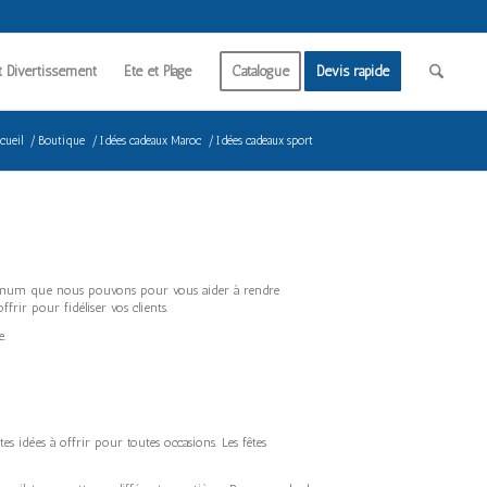
t Divertissement
Été et Plage
Catalogue
Devis rapide
cueil
/
Boutique
/
Idées cadeaux Maroc
/
Idées cadeaux sport
ximum que nous pouvons pour vous aider à rendre
rir pour fidéliser vos clients.
e.
s idées à offrir pour toutes occasions. Les fêtes