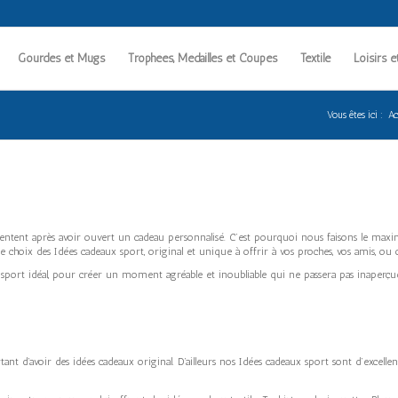
Gourdes et Mugs
Trophées, Médailles et Coupes
Textile
Loisirs e
Vous êtes ici :
Ac
ntent après avoir ouvert un cadeau personnalisé. C’est pourquoi nous faisons le ma
choix des Idées cadeaux sport, original et unique à offrir à vos proches, vos amis, ou off
 sport idéal, pour créer un moment agréable et inoubliable qui ne passera pas inaperçu
 d’avoir des idées cadeaux original. D’ailleurs nos Idées cadeaux sport sont d’excellente