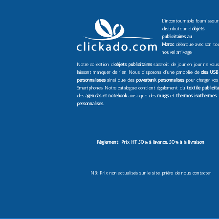
L’incontournable fournisseur
distributeur d’
objets
publicitaires au
Maroc
débarque avec son to
nouvel arrivage.
Notre collection d’
objets publicitaires
s’accroît de jour en jour ne vous
laissant manquer de rien. Nous disposons d’une panoplie de
clés USB
personnalisées
ainsi que des
powerbank personnalisés
pour charger vos
Smartphones. Notre catalogue contient également du
textile publicita
des
agendas et notebook
ainsi que des
mugs
et
thermos isothermes
personnalisés
.
Règlement: Prix HT 50% à l’avance, 50% à la livraison
NB: Prix non actualisés sur le site. prière de nous contacter