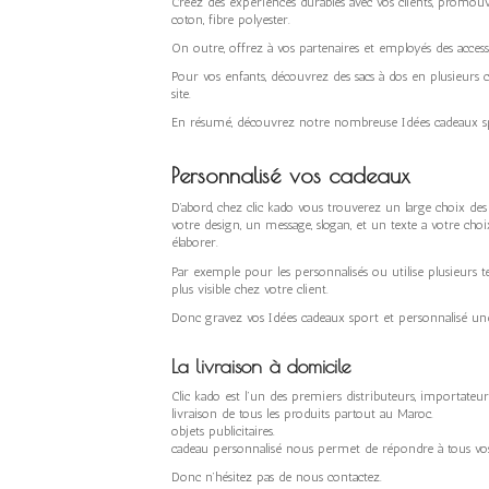
Créez des expériences durables avec vos clients, promouvoi
coton, fibre polyester.
On outre, offrez à vos partenaires et employés des access
Pour vos enfants, découvrez des sacs à dos en plusieurs 
site.
En résumé, découvrez notre nombreuse Idées cadeaux sp
Personnalisé vos cadeaux
D’abord, chez clic kado vous trouverez un large choix de
votre design, un message, slogan, et un texte a votre choi
élaborer.
Par exemple pour les personnalisés ou utilise plusieurs 
plus visible chez votre client.
Donc gravez vos Idées cadeaux sport et personnalisé une
La livraison à domicile
Clic kado est l’un des premiers distributeurs, importate
livraison de tous les produits partout 
objets publicitaires. Nous avons une large s
cadeau personnalisé nous permet de répondre à tous vo
Donc n’hésitez pas de nous contactez.