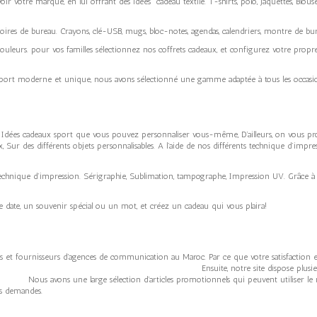
r votre marque, en lui offrant des idées cadeau textile. T-shirts, polo, jaquettes, Blouse
oires de bureau. Crayons, clé-USB, mugs, bloc-notes, agendas, calendriers, montre de bure
couleurs. pour vos familles sélectionnez nos coffrets cadeaux, et configurez votre pro
ort moderne et unique, nous avons sélectionné une gamme adaptée à tous les occasion
s Idées cadeaux sport que vous pouvez personnaliser vous-même, D’ailleurs, on vous pro
x, Sur des différents objets personnalisables. A l’aide de nos différents technique d’imp
technique d’impression. Sérigraphie, Sublimation, tampographe, Impression UV. Grâce à l
 date, un souvenir spécial ou un mot, et créez un cadeau qui vous plaira!
urs et fournisseurs d’agences de communication au Maroc. Par ce que votre satisfaction 
au Maroc. Ensuite, notre site dispose plusieurs techniques d
élection d’articles promotionnels qui peuvent utiliser le nom de vot
s demandes.