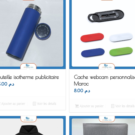
uteille isotherme publicitaire
Cache webcam personnalis
Maroc
65.00
د.م.
8.00
د.م.
Ajouter au panier
Voir les détails
Ajouter au panier
Voir les détails