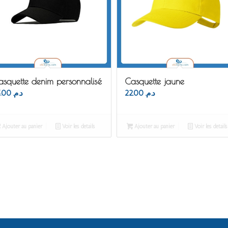
asquette denim personnalisé
Casquette jaune
25.00
د.م.
22.00
د.م.
Ajouter au panier
Voir les détails
Ajouter au panier
Voir les détails