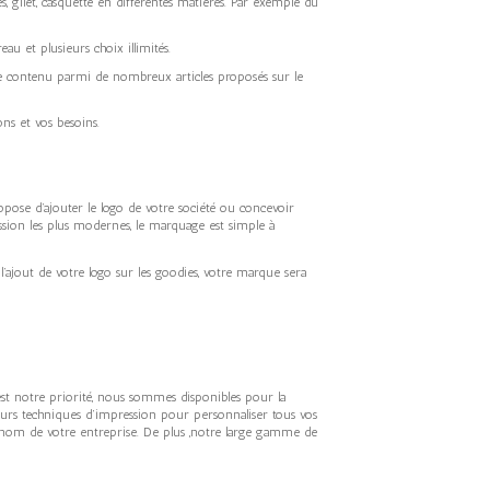
s, gilet, casquette en différentes matières. Par exemple du
au et plusieurs choix illimités.
pre contenu parmi de nombreux articles proposés sur le
s et vos besoins.
pose d’ajouter le logo de votre société ou concevoir
ression les plus modernes, le marquage est simple à
’ajout de votre logo sur les goodies, votre marque sera
est notre priorité, nous sommes disponibles pour la
’impression pour personnaliser tous vos
re entreprise. De plus ,notre large gamme de