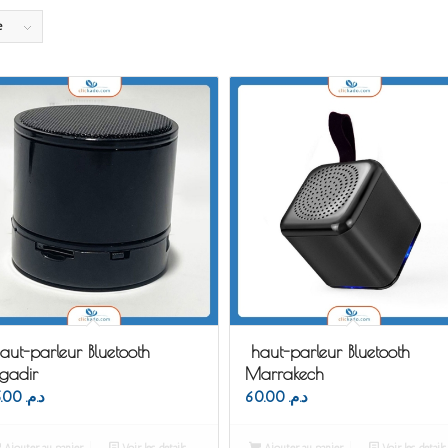
e
aut-parleur Bluetooth
haut-parleur Bluetooth
gadir
Marrakech
75.00
د.م.
60.00
د.م.