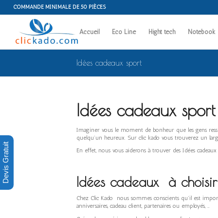
COMMANDE MINIMALE DE 50 PIÈCES
Accueil
Eco Line
Hight tech
Notebook
Idées cadeaux sport
Idées cadeaux sport
Imaginer vous le moment de bonheur que les gens resse
quelqu’un heureux. Sur clic kado vous trouverez un large 
Devis Gratuit
En effet, nous vous aiderons à trouver des Idées cadeaux
Idées cadeaux à choisir
Chez Clic Kado nous sommes conscients qu’il est important
anniversaires, cadeau client, partenaires ou employés, …