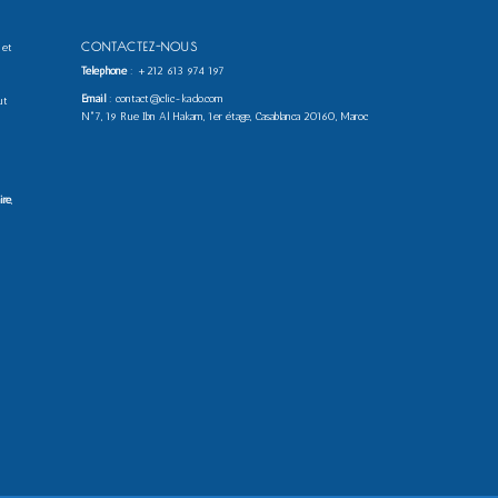
CONTACTEZ-NOUS
 et
Téléphone
:
+212 613 974 197
Email
: contact@clic-kado.com
ut
N°7, 19 Rue Ibn Al Hakam, 1er étage, Casablanca 20160, Maroc
ire
,