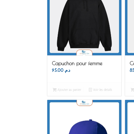
Capuchon pour femme
C
95.00
د.م.
Ajouter au panier
Voir les détails