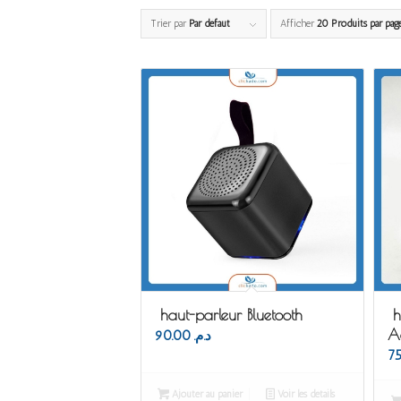
Trier par
Par défaut
Afficher
20 Produits par pag
haut-parleur Bluetooth
h
A
90.00
د.م.
Ajouter au panier
Voir les détails