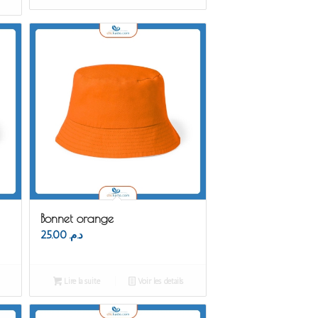
Bonnet orange
25.00
د.م.
Lire la suite
Voir les détails