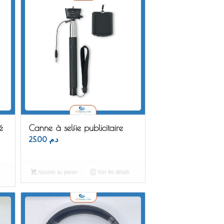
é
Canne à selfie publicitaire
25.00
د.م.
Ajouter au panier
Voir les détails