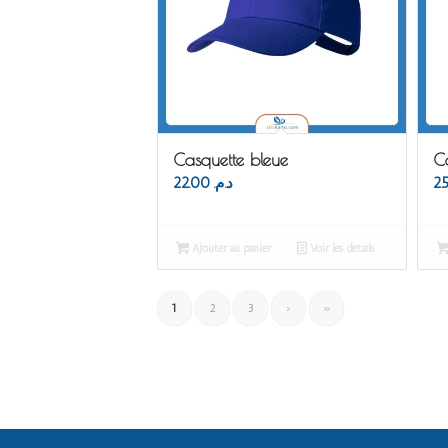
Casquette bleue
C
22.00
د.م.
Ajouter au panier
Voir les détails
1
2
3
›
»