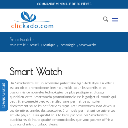
COMMANDE MINIMALE DE 50 PIÈCES
Smartwatchs
Vous êtes ici :
Accueil
/
Boutique
/
Technologie
/
Smartwatchs
Smart Watch
Un Smartwatchs est un accessoire publicitaire high-tech stylé. En effet il
Devis Gratuit
est un objet promotionnel incontournable pour les sportifs et les
passionnés de nouvelles technologies. de plus pratique et d’usage
quotidien, cette Smartwatchs promotionnelle est le gadget Bluetooth qui
peut être connecté avec votre téléphone, permet de consulter
discrètement toute les notifications reçus. Les Smartwatchs sont devenus
ces dernières années des accessoires à la mode permettent de suivre vos
activité physique au quotidien. Clic Kado propose des Smartwatchs
publicitaires de haute qualité personnalisables que vous pouvez offrir à
tous vos clients ou collaborateurs.