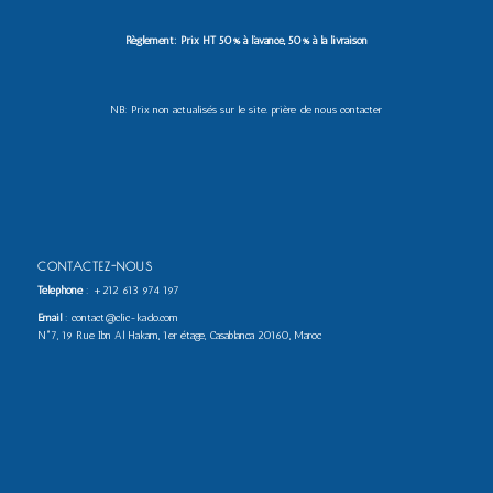
Règlement: Prix HT 50% à l’avance, 50% à la livraison
NB: Prix non actualisés sur le site. prière de nous contacter
CONTACTEZ-NOUS
Téléphone
:
+212 613 974 197
Email
: contact@clic-kado.com
N°7, 19 Rue Ibn Al Hakam, 1er étage, Casablanca 20160, Maroc