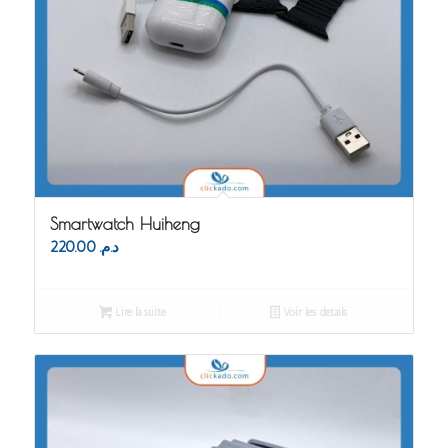
Smartwatch Huiheng
220.00
د.م.
Lire la suite
Voir les détails