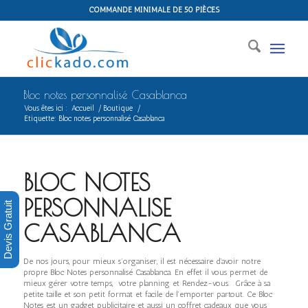
COMMANDE MINIMALE DE 50 PIÈCES
Bloc notes personnalisé Casablanca
Vous êtes ici :
Accueil
/
Boutique
/
Etiquette: Bloc notes personnalisé Casablanca
BLOC NOTES
PERSONNALISE
Devis Gratuit
CASABLANCA
De nos jours, pour mieux s’organiser, il est nécessaire d’avoir notre
propre Bloc Notes personnalisé Casablanca. En effet il vous permet de
mieux gérer votre temps, votre planning et Rendez-vous. Grâce à sa
petite taille et son petit format et facile de l’emporter partout. Ce Bloc
Notes est un gadget publicitaire et aussi un coffret cadeaux que vous