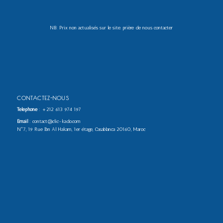
NB: Prix non actualisés sur le site. prière de nous contacter
CONTACTEZ-NOUS
Téléphone
:
+212 613 974 197
Email
: contact@clic-kado.com
N°7, 19 Rue Ibn Al Hakam, 1er étage, Casablanca 20160, Maroc