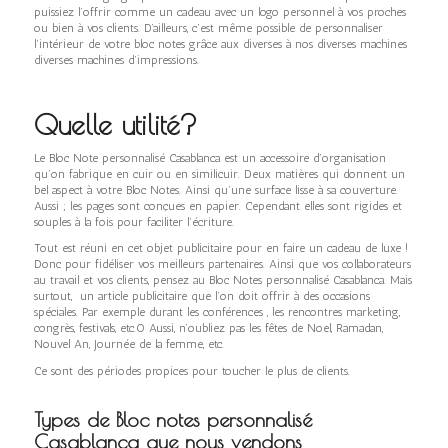
puissiez l’offrir comme un cadeau avec un logo personnel à vos proches
ou bien à vos clients. D’ailleurs, c’est même possible de personnaliser
l’intérieur de votre bloc notes grâce aux diverses à nos diverses machines
diverses machines d’impressions.
Quelle utilité?
Le Bloc Note personnalisé Casablanca est un accessoire d’organisation
qu’on fabrique en cuir ou en similicuir. Deux matières qui donnent un
bel aspect à votre Bloc Notes. Ainsi qu’une surface lisse à sa couverture.
Aussi ; les pages sont conçues en papier. Cependant elles sont rigides et
souples à la fois pour faciliter l’écriture.
Tout est réuni en cet objet publicitaire pour en faire un cadeau de luxe !
Donc pour fidéliser vos meilleurs partenaires. Ainsi que vos collaborateurs
au travail et vos clients, pensez au Bloc Notes personnalisé Casablanca. Mais
surtout, un article publicitaire que l’on doit offrir à des occasions
spéciales. Par exemple durant les conférences , les rencontres marketing,
congrès, festivals, etc.0 Aussi, n’oubliez pas les fêtes de Noel, Ramadan,
Nouvel An, Journée de la femme, etc.
Ce sont des périodes propices pour toucher le plus de clients.
Types de Bloc notes personnalisé
Casablanca que nous vendons