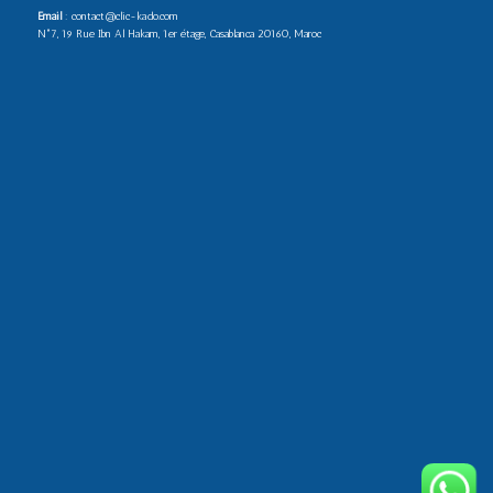
Email
: contact@clic-kado.com
N°7, 19 Rue Ibn Al Hakam, 1er étage, Casablanca 20160, Maroc