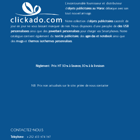
L’incontournable fournisseur et distributeur
d’
objets publicitaires au Maroc
débarque avec son
tout nouvel arrivage.
Notre collection d’
objets publicitaires
s’accroît de
jour en jour ne vous laissant manquer de rien. Nous disposons d’une panoplie de
clés USB
personnalisées
ainsi que des
powerbank personnalisés
pour charger vos Smartphones. Notre
catalogue contient également du
textile publicitaire
, des
agendas et notebook
ainsi que
des
mugs
et
thermos isothermes personnalisés
.
Règlement: Prix HT 50% à l’avance, 50% à la livraison
NB: Prix non actualisés sur le site. prière de nous contacter
CONTACTEZ-NOUS
Téléphone
:
+212 613 974 197