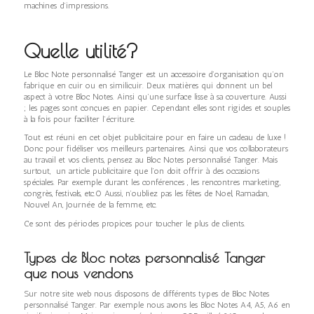
machines d’impressions.
Quelle utilité?
Le Bloc Note personnalisé Tanger est un accessoire d’organisation qu’on
fabrique en cuir ou en similicuir. Deux matières qui donnent un bel
aspect à votre Bloc Notes. Ainsi qu’une surface lisse à sa couverture. Aussi
; les pages sont conçues en papier. Cependant elles sont rigides et souples
à la fois pour faciliter l’écriture.
Tout est réuni en cet objet publicitaire pour en faire un cadeau de luxe !
Donc pour fidéliser vos meilleurs partenaires. Ainsi que vos collaborateurs
au travail et vos clients, pensez au Bloc Notes personnalisé Tanger. Mais
surtout, un article publicitaire que l’on doit offrir à des occasions
spéciales. Par exemple durant les conférences , les rencontres marketing,
congrès, festivals, etc.0 Aussi, n’oubliez pas les fêtes de Noel, Ramadan,
Nouvel An, Journée de la femme, etc.
Ce sont des périodes propices pour toucher le plus de clients.
Types de Bloc notes personnalisé Tanger
que nous vendons
Sur notre site web nous disposons de différents types de Bloc Notes
personnalisé Tanger. Par exemple nous avons les Bloc Notes A4, A5, A6 en