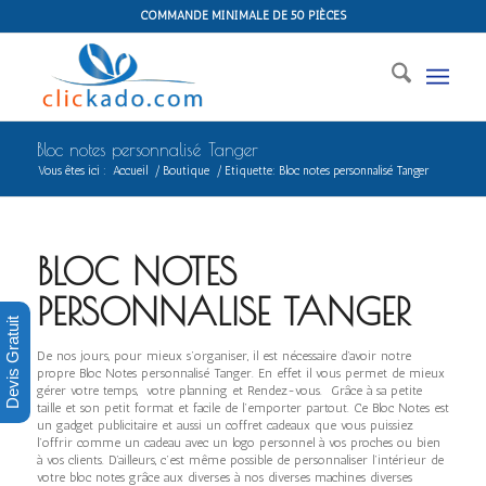
COMMANDE MINIMALE DE 50 PIÈCES
Bloc notes personnalisé Tanger
Vous êtes ici :
Accueil
/
Boutique
/
Etiquette: Bloc notes personnalisé Tanger
BLOC NOTES
PERSONNALISE TANGER
Devis Gratuit
De nos jours, pour mieux s’organiser, il est nécessaire d’avoir notre
propre Bloc Notes personnalisé Tanger. En effet il vous permet de mieux
gérer votre temps, votre planning et Rendez-vous. Grâce à sa petite
taille et son petit format et facile de l’emporter partout. Ce Bloc Notes est
un gadget publicitaire et aussi un coffret cadeaux que vous puissiez
l’offrir comme un cadeau avec un logo personnel à vos proches ou bien
à vos clients. D’ailleurs, c’est même possible de personnaliser l’intérieur de
votre bloc notes grâce aux diverses à nos diverses machines diverses