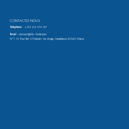
CONTACTEZ-NOUS
Téléphone
:
+212 613 974 197
Email
: contact@clic-kado.com
N°7, 19 Rue Ibn Al Hakam, 1er étage, Casablanca 20160, Maroc