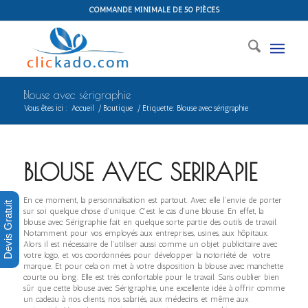
COMMANDE MINIMALE DE 50 PIÈCES
Blouse avec sérigraphie
Vous êtes ici :
Accueil
/
Boutique
/
Etiquette: Blouse avec sérigraphie
BLOUSE AVEC SERIRAPIE
En ce moment, la personnalisation est partout. Avec elle l’envie de porter
Devis Gratuit
sur soi quelque chose d’unique. C’est le cas d’une blouse. En effet, la
blouse avec Sérigraphie fait en quelque sorte partie des outils de travail.
Notamment pour vos employés aux entreprises, usines, aux hôpitaux.
Alors il est nécessaire de l’utiliser aussi comme un objet publicitaire avec
votre logo, et vos coordonnées pour développer la notoriété de votre
marque. Et pour cela on met à votre disposition la blouse avec manchette
courte ou long. Elle est très confortable pour le travail. Sans oublier bien
sûr que cette blouse avec Sérigraphie, une excellente idée à offrir comme
un cadeau à nos clients, nos salariés, aux médecins et même aux