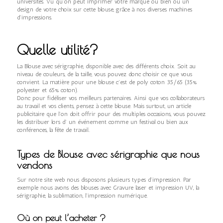
universités. Vu qu’on peut imprimer votre marque ou bien ou un
design de votre choix sur cette blouse, grâce à nos diverses machines
d’impressions.
Quelle utilité?
La Blouse avec sérigraphie, disponible avec des différents choix. Soit au
niveau de couleurs, de la taille, vous pouvez donc choisir ce que vous
convient. La matière pour une blouse c’est de poly coton 35/65 (35%
polyester et 65% coton).
Donc pour fidéliser vos meilleurs partenaires. Ainsi que vos collaborateurs
au travail et vos clients, pensez à cette blouse. Mais surtout, un article
publicitaire que l’on doit offrir pour des multiples occasions, vous pouvez
les distribuer lors d’ un événement comme un festival ou bien aux
conférences, la fête de travail..
Types de Blouse avec sérigraphie que nous
vendons
Sur notre site web nous disposons plusieurs types d’impression. Par
exemple nous avons des blouses avec Gravure laser et impression UV, la
sérigraphie, la sublimation, l’impression numérique.
Où on peut l’acheter ?