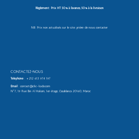
Règlement: Prix HT 50% à l’avance, 50% à la livraison
NB: Prix non actualisés sur le site. prière de nous contacter
CONTACTEZ-NOUS
Téléphone
:
+212 613 974 197
Email
: contact@clic-kado.com
N°7, 19 Rue Ibn Al Hakam, 1er étage, Casablanca 20160, Maroc