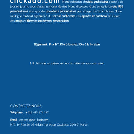
Notre collection d’
objets publicitaires
s’accroît de
jour en jour ne vous laissant manquer de rien. Nous disposons d’une panoplie de
clés USB
personnalisées
ainsi que des
powerbank personnalisés
pour charger vos Smartphones. Notre
catalogue contient également du
textile publicitaire
, des
agendas et notebook
ainsi que
des
mugs
et
thermos isothermes personnalisés
.
Règlement: Prix HT 50% à l’avance, 50% à la livraison
NB: Prix non actualisés sur le site. prière de nous contacter
CONTACTEZ-NOUS
Téléphone
:
+212 613 974 197
Email
: contact@clic-kado.com
N°7, 19 Rue Ibn Al Hakam, 1er étage, Casablanca 20160, Maroc