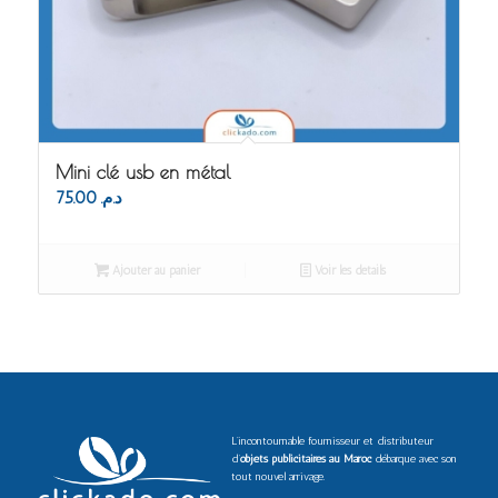
Mini clé usb en métal
75.00
د.م.
Ajouter au panier
Voir les détails
L’incontournable fournisseur et distributeur
d’
objets publicitaires au Maroc
débarque avec son
tout nouvel arrivage.