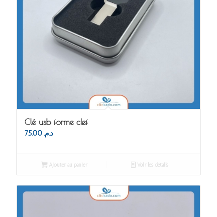
Clé usb forme clef
75.00
د.م.
Ajouter au panier
Voir les détails