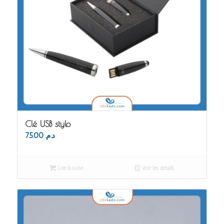
Clé USB stylo
75.00
د.م.
Lire la suite
Voir les détails