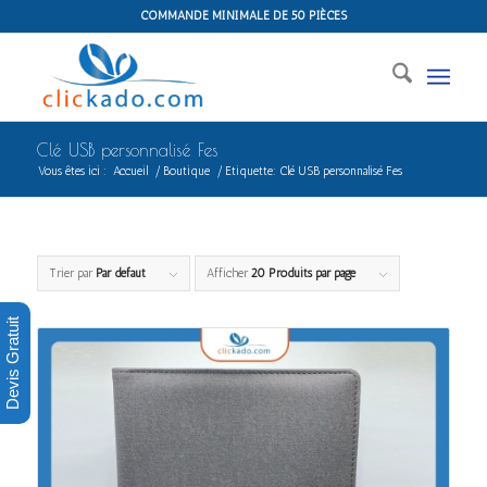
COMMANDE MINIMALE DE 50 PIÈCES
Clé USB personnalisé Fes
Vous êtes ici :
Accueil
/
Boutique
/
Etiquette: Clé USB personnalisé Fes
Trier par
Par défaut
Afficher
20 Produits par page
Devis Gratuit