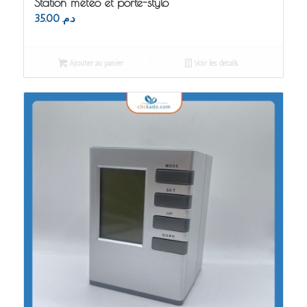
Station météo et porte-stylo
35.00
د.م.
Ajouter au panier
Voir les détails