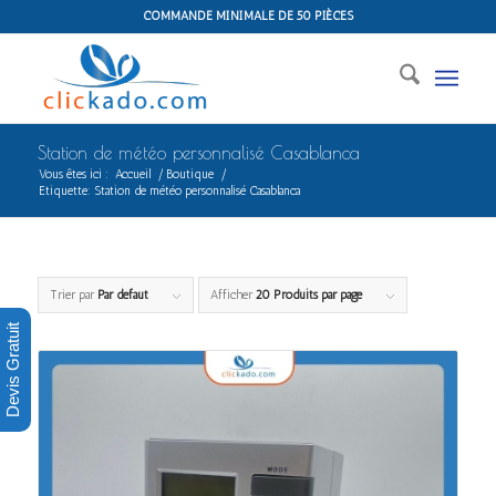
COMMANDE MINIMALE DE 50 PIÈCES
Station de météo personnalisé Casablanca
Vous êtes ici :
Accueil
/
Boutique
/
Etiquette: Station de météo personnalisé Casablanca
Trier par
Par défaut
Afficher
20 Produits par page
Devis Gratuit