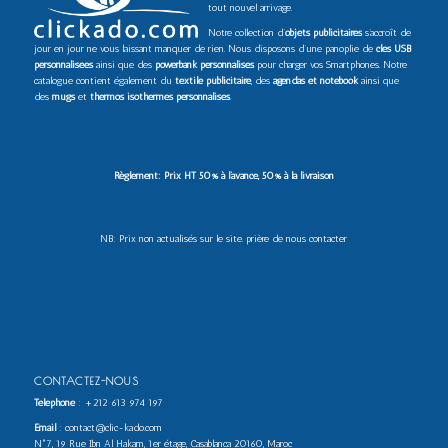
tout nouvel arrivage.
Notre collection d’
objets publicitaires
s’accroît de
jour en jour ne vous laissant manquer de rien. Nous disposons d’une panoplie de
clés USB
personnalisées
ainsi que des
powerbank personnalisés
pour charger vos Smartphones. Notre
catalogue contient également du
textile publicitaire
, des
agendas et notebook
ainsi que
des
mugs
et
thermos isothermes personnalisés
.
Règlement: Prix HT 50% à l’avance, 50% à la livraison
NB: Prix non actualisés sur le site. prière de nous contacter
CONTACTEZ-NOUS
Téléphone
:
+212 613 974 197
Email
: contact@clic-kado.com
N°7, 19 Rue Ibn Al Hakam, 1er étage, Casablanca 20160, Maroc