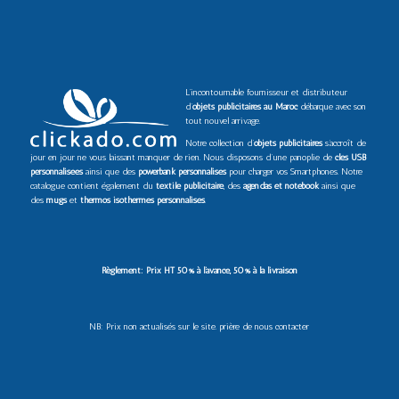
L’incontournable fournisseur et distributeur
d’
objets publicitaires au Maroc
débarque avec son
tout nouvel arrivage.
Notre collection d’
objets publicitaires
s’accroît de
jour en jour ne vous laissant manquer de rien. Nous disposons d’une panoplie de
clés USB
personnalisées
ainsi que des
powerbank personnalisés
pour charger vos Smartphones. Notre
catalogue contient également du
textile publicitaire
, des
agendas et notebook
ainsi que
des
mugs
et
thermos isothermes personnalisés
.
Règlement: Prix HT 50% à l’avance, 50% à la livraison
NB: Prix non actualisés sur le site. prière de nous contacter