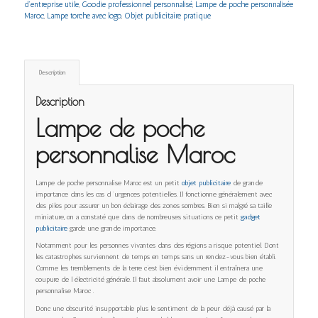
d’entreprise utile
,
Goodie professionnel personnalisé
,
Lampe de poche personnalisée
Maroc
,
Lampe torche avec logo
,
Objet publicitaire pratique
Description
Description
Lampe de poche
personnalise Maroc
Lampe de poche personnalise Maroc est un petit
objet publicitaire
de grande
importance dans les cas d ‘urgences potentielles. Il fonctionne généralement avec
des piles pour assurer un bon éclairage des zones sombres. Bien si malgré sa taille
miniature, on a constaté que dans de nombreuses situations ce petit
gadget
publicitaire
garde une grande importance.
Notamment pour les personnes vivantes dans des régions a risque potentiel. Dont
les catastrophes surviennent de temps en temps sans un rendez-vous bien établi.
Comme les tremblements de la terre c’est bien évidemment il entraînera une
coupure de l électricité générale. Il faut absolument avoir une Lampe de poche
personnalise Maroc .
Donc une obscurité insupportable plus le sentiment de la peur déjà causé par la