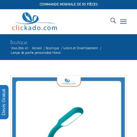
COMMANDE MINIMALE DE 50 PIÈCES
Boutique
Vous êtes ici :
Accueil
/
Boutique
/
Loisirs et Divertissement
/
Lampe de poche personnalise Maroc
Devis Gratuit