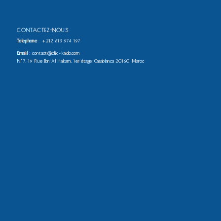
CONTACTEZ-NOUS
Téléphone
:
+212 613 974 197
Email
: contact@clic-kado.com
N°7, 19 Rue Ibn Al Hakam, 1er étage, Casablanca 20160, Maroc