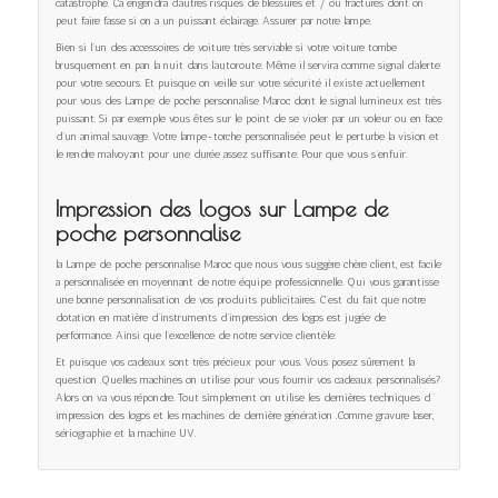
catastrophe. Ça engendra d’autres risques de blessures et / ou fractures dont on
peut faire fasse si on a un puissant éclairage. Assurer par notre lampe.
Bien si l’un des accessoires de voiture très serviable si votre voiture tombe
brusquement en pan la nuit dans l’autoroute. Même il servira comme signal d’alerte
pour votre secours. Et puisque on veille sur votre sécurité il existe actuellement
pour vous des Lampe de poche personnalise Maroc dont le signal lumineux est très
puissant. Si par exemple vous êtes sur le point de se violer par un voleur ou en face
d’un animal sauvage. Votre lampe-torche personnalisée peut le perturbe la vision et
le rendre malvoyant pour une durée assez suffisante. Pour que vous s’enfuir.
Impression des logos sur Lampe de
poche personnalise
la Lampe de poche personnalise Maroc que nous vous suggère chère client, est facile
a personnalisée en moyennant de notre équipe professionnelle. Qui vous garantisse
une bonne personnalisation de vos produits publicitaires. C’est du fait que notre
dotation en matière d’instruments d’impression des logos est jugée de
performance. Ainsi que l’excellence de notre service clientèle.
Et puisque vos cadeaux sont très précieux pour vous. Vous posez sûrement la
question .Quelles machines on utilise pour vous fournir vos cadeaux personnalisés?
Alors on va vous répondre. Tout simplement on utilise les dernières techniques d ‘
impression des logos et les machines de dernière génération .Comme gravure laser,
sériographie et la machine UV.