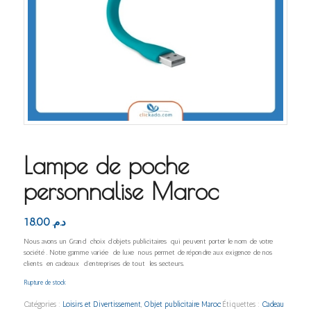
Lampe de poche
personnalise Maroc
18.00
د.م.
Nous avons un Grand choix d’objets publicitaires qui peuvent porter le nom de votre
société . Notre gamme variée de luxe nous permet de répondre aux exigence de nos
clients en cadeaux d’entreprises de tout les secteurs.
Rupture de stock
Catégories :
Loisirs et Divertissement
,
Objet publicitaire Maroc
Étiquettes :
Cadeau