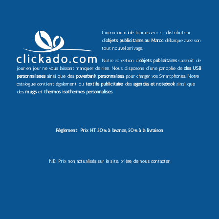
L’incontournable fournisseur et distributeur
d’
objets publicitaires au Maroc
débarque avec son
tout nouvel arrivage.
Notre collection d’
objets publicitaires
s’accroît de
jour en jour ne vous laissant manquer de rien. Nous disposons d’une panoplie de
clés USB
personnalisées
ainsi que des
powerbank personnalisés
pour charger vos Smartphones. Notre
catalogue contient également du
textile publicitaire
, des
agendas et notebook
ainsi que
des
mugs
et
thermos isothermes personnalisés
.
Règlement: Prix HT 50% à l’avance, 50% à la livraison
NB: Prix non actualisés sur le site. prière de nous contacter