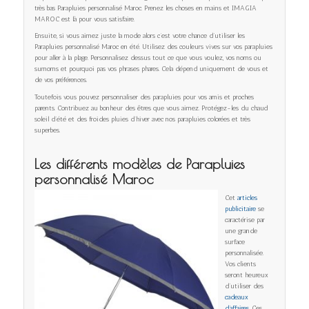
très bas Parapluies personnalisé Maroc. Prenez les choses en mains et IMAGIA
MAROC est là pour vous satisfaire.
Ensuite, si vous aimez juste la mode alors c’est votre chance d’utiliser les
Parapluies personnalisé Maroc en été. Utilisez des couleurs vives sur vos parapluies
pour aller à la plage. Personnalisez dessus tout ce que vous voulez, vos noms ou
surnoms et pourquoi pas vos phrases phares. Cela dépend uniquement de vous et
de vos préférences.
Toutefois vous pouvez personnaliser des parapluies pour vos amis et proches
parents. Contribuez au bonheur des êtres que vous aimez. Protégez-les du chaud
soleil d’été et des froides pluies d’hiver avec nos parapluies colorées et très
superbes.
Les différents modèles de Parapluies
personnalisé Maroc
Cet
articles
publicitaire
se
caractérise par
une grande
surface
personnalisée.
Vos clients
seront heureux
d’utiliser des
cadeaux
d’affaires
. Ces