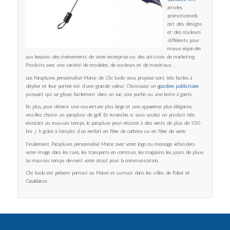
articles
promotionnels
ont des designs
et des couleurs
différents pour
mieux répondre
aux besoins des événements de votre entreprise ou des activités de marketing.
Produits avec une variété de modèles, de couleurs et de matériaux …
Les Parapluies personnalisé Maroc de Clic kado vous propose sont très faciles à
déplier et leur portée est d’une grande valeur. Choisissez un
goodies publicitaire
puissant qui se glisse facilement dans un sac, une poche ou une boîte à gants.
En plus, pour obtenir une couverture plus large et une apparence plus élégante,
veuillez choisir un parapluie de golf. En revanche, si vous voulez un produit très
résistant au mauvais temps, le parapluie peut résister à des vents de plus de 100
km / h grâce à l’emploi d’un renfort en fibre de carbone ou en fibre de verre.
Finalement, Parapluies personnalisé Maroc avec votre logo ou message véhiculera
votre image dans les rues, les transports en commun, les magasins les jours de pluie.
Le mauvais temps devient votre atout pour la communication.
Clic kado est présent partout au Maroc et surtout dans les villes de Rabat et
Casablanca.