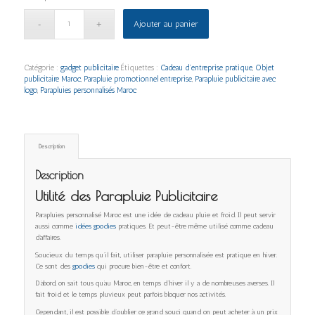
Ajouter au panier
Catégorie :
gadget publicitaire
Étiquettes :
Cadeau d’entreprise pratique
,
Objet
publicitaire Maroc
,
Parapluie promotionnel entreprise
,
Parapluie publicitaire avec
logo
,
Parapluies personnalisés Maroc
Description
Description
Utilité des Parapluie Publicitaire
Parapluies personnalisé Maroc est une idée de cadeau pluie et froid. Il peut servir
aussi comme
idées goodies
pratiques. Et peut-être même utilisé comme cadeau
d’affaires.
Soucieux du temps qu’il fait, utiliser parapluie personnalisée est pratique en hiver.
Ce sont des
goodies
qui procure bien-être et confort.
D’abord, on sait tous qu’au Maroc, en temps d’hiver il y a de nombreuses averses. Il
fait froid et le temps pluvieux peut parfois bloquer nos activités.
Cependant, il est possible d’oublier ce grand souci quand on peut acheter à un prix