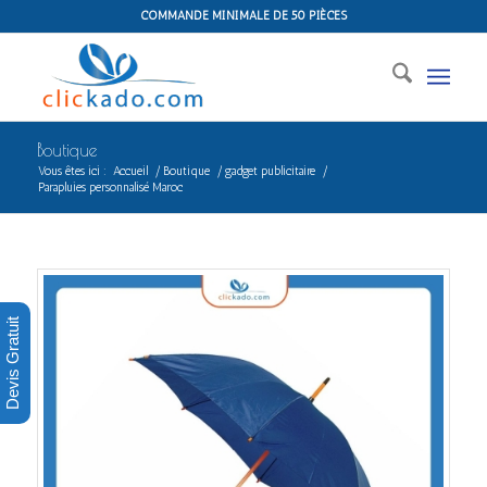
COMMANDE MINIMALE DE 50 PIÈCES
Boutique
Vous êtes ici :
Accueil
/
Boutique
/
gadget publicitaire
/
Parapluies personnalisé Maroc
Devis Gratuit