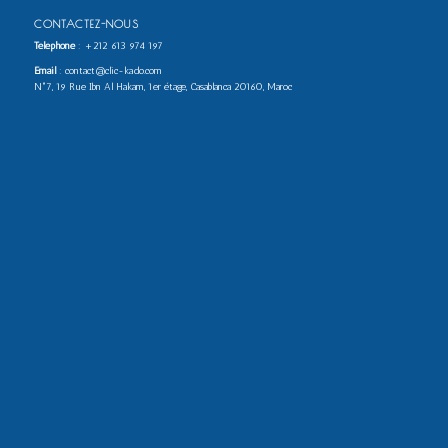
CONTACTEZ-NOUS
Téléphone
:
+212 613 974 197
Email
: contact@clic-kado.com
N°7, 19 Rue Ibn Al Hakam, 1er étage, Casablanca 20160, Maroc