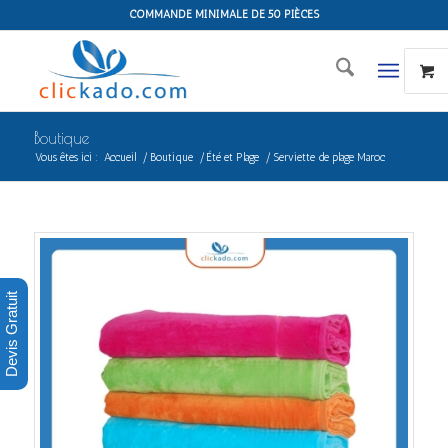
COMMANDE MINIMALE DE 50 PIÈCES
Boutique
Vous êtes ici :
Accueil
/
Boutique
/
Été et Plage
/
Serviette de plage Maroc
Devis Gratuit