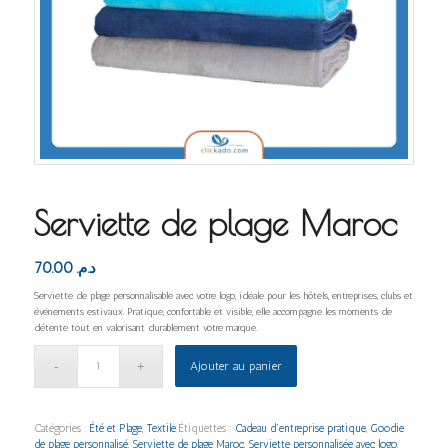
Serviette de plage Maroc
70.00
د.م.
Serviette de plage personnalisable avec votre logo, idéale pour les hôtels, entreprises, clubs et
événements estivaux. Pratique, confortable et visible, elle accompagne les moments de
détente tout en valorisant durablement votre marque.
Ajouter au panier
Catégories :
Été et Plage
,
Textile
Étiquettes :
Cadeau d’entreprise pratique
,
Goodie
de plage personnalisé
,
Serviette de plage Maroc
,
Serviette personnalisée avec logo
,