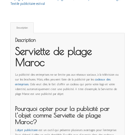
Textile publicitaire estival
Description
Description
Serviette de plage
Maroc
La publicité des entreprises ne se limite pas aux réseaux sociaux, à la télévision ou
sur les brochures. Mais, elles peuvent faire de la publicité par les
cadeaux des
entreprises
. Cela veut dire, le fait d’offrir un cadeau qui porte votre logo et votre
identité, automatiquement c’est une publicité. A titre d’exemple, la Serviette de
plage Maroc est une publicité par objet.
Pourquoi opter pour la publicité par
l’objet comme Serviette de plage
Maroc?
L’
objet publicitaire
est un outil qui présente plusieurs avantages pour l’entreprise.