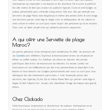
Tout d’abord, il offre un coût abordable. Il suffit que d’investir dans des cadeaux
d’entreprises qui répondent à vos besoins et les distribuer. Par la suite, la publicité
fait elle-même. En bref, sans investir en publicité digitale. Outre, le coté budget, un
cadeau personnalisé peut s’étendre à long terme. Cela veut dire, par exemple une
Serviette de plage Maroc dure longtemps et même des années. Enfin, le coté image,
une serviette portant votre logo et slogan c’est un ambassadeur de vos valeurs et
votre culture et même un outil pour tracer l’esprit des personnes qu’ils en croisent.
Donc, c’est un objet simple mais qui présente plusieurs casquettes.
A qui offrir une Serviette de plage
Maroc?
Les parties prenantes d’une entreprise sont nombreuses. En effet, les porteurs de
vos
Goodies
sont différents. Exprimez la reconnaissance envers vos employés en
offrant un coffret cadeau. Ou, fidélisez vos clients en donnant des articles
spécifiques dans le but de reconstruire vos relations. Ou encore, Gardez vos
fournisseurs et vos collaborateurs par des trucs personnalisés en répondant à vos
besoins et leurs besoins. Les Gadgets promotionnels sont aussi un outil pour vous
démarquer lors des événements particuliers. A titre d’exemple, portez des
serviette, des Agendas, Stylos, Sac et même Power Bank qui portent votre logo et
slogan. En bref, l’objectif est simple, c’est d’améliorer l’image de marque sans grands
efforts.
Chez Clickado
Votre fournisseur, importateur et distributeur de cadeaux d’entreprises ne se
limite pas à la serviette. En fait, nous avons une vaste catégorie d’objet