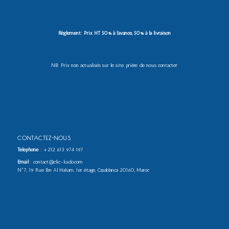
Règlement: Prix HT 50% à l’avance, 50% à la livraison
NB: Prix non actualisés sur le site. prière de nous contacter
CONTACTEZ-NOUS
Téléphone
:
+212 613 974 197
Email
: contact@clic-kado.com
N°7, 19 Rue Ibn Al Hakam, 1er étage, Casablanca 20160, Maroc