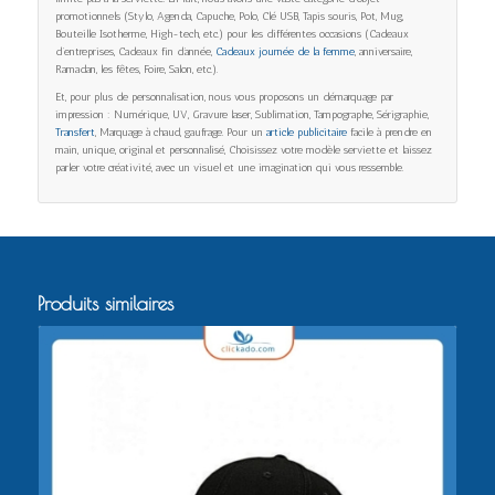
promotionnels (Stylo, Agenda, Capuche, Polo, Clé USB, Tapis souris, Pot, Mug,
Bouteille Isotherme, High-tech, etc.) pour les différentes occasions (Cadeaux
d’entreprises, Cadeaux fin d’année,
Cadeaux journée de la femme
, anniversaire,
Ramadan, les fêtes, Foire, Salon, etc.).
Et, pour plus de personnalisation, nous vous proposons un démarquage par
impression : Numérique, UV, Gravure laser, Sublimation, Tampographe, Sérigraphie,
Transfert
, Marquage à chaud, gaufrage. Pour un
article publicitaire
facile à prendre en
main, unique, original et personnalisé, Choisissez votre modèle serviette et laissez
parler votre créativité, avec un visuel et une imagination qui vous ressemble.
Produits similaires