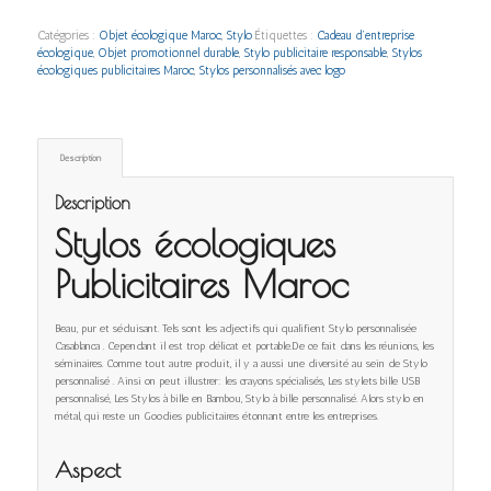
Catégories :
Objet écologique Maroc
,
Stylo
Étiquettes :
Cadeau d’entreprise
écologique
,
Objet promotionnel durable
,
Stylo publicitaire responsable
,
Stylos
écologiques publicitaires Maroc
,
Stylos personnalisés avec logo
Description
Description
Stylos écologiques
Publicitaires Maroc
Beau, pur et séduisant. Tels sont les adjectifs qui qualifient Stylo personnalisée
Casablanca . Cependant il est trop délicat et portable.De ce fait dans les réunions, les
séminaires. Comme tout autre produit, il y a aussi une diversité au sein de Stylo
personnalisé . Ainsi on peut illustrer: les crayons spécialisés, Les stylets bille USB
personnalisé, Les Stylos à bille en Bambou, Stylo à bille personnalisé. Alors stylo en
métal, qui reste un Goodies publicitaires étonnant entre les entreprises.
Aspect