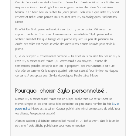
Ces derniers sont des stylos à section d’assez fort diamètre. Ainsi pour limiter les
risques de frisson des doigts lors des longues durées d’écriture. Vous écrivez
beaucoup. En tout lieu, vous êtes toujours pressé. Cela, il faut que votre stylo soit
efficace et fiable. Vous pouvez vous tourner vers Stylos écologiques Publicitaires
Maroc.
En effet Un Stylo personnalisé écrira sur tout type de papier. Même sur un
support médiocre. Dont une plume ne saurait se satisfaire. Stylo personnalisé
sèchent aussitôt lors que l’usage de la plume requiert un peu de patience. La
durée des balles est meilleure celle des cartouches d’encre liquide pour stylo à
plume.
Que vous soyez « professionnel nomade ». En effet vous pourrez trouver un stylo
chez Stylo personnalisé Maroc. Qui correspond à vos moyens. Il existe de
nombreuses grandes de stylo. Bien qu’ils proposent des instruments d’écriture
d’entrée de gamme. Or le rapport qualité-prix est spécial. Pour limiter les risques
de perte. Alors optez pour Stylos écologiques Publicitaires Maroc.
Pourquoi choisir
Stylo personnalisé
.
D’abord Stylo personnalisé Maroc est un Objet publicitaire. De ce fait c’est un
moyen simple et pas cher de se faire connaitre du plus grand nombre. En fait
Stylo
personnalisé
Maroc est aussi un Gadget publicitaire. Ainsi permettant de séduire à
vos clients, Prospects et associé.
Alors ce cadeau publicitaire personnalisé, malaxé et utilisé souvent dans la journée
sera une fidèle affiche publicitaire pour votre entreprise.