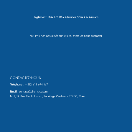
Règlement: Prix HT 50% à l’avance, 50% à la livraison
NB: Prix non actualisés sur le site. prière de nous contacter
CONTACTEZ-NOUS
Téléphone
:
+212 613 974 197
Email
: contact@clic-kado.com
N°7, 19 Rue Ibn Al Hakam, 1er étage, Casablanca 20160, Maroc