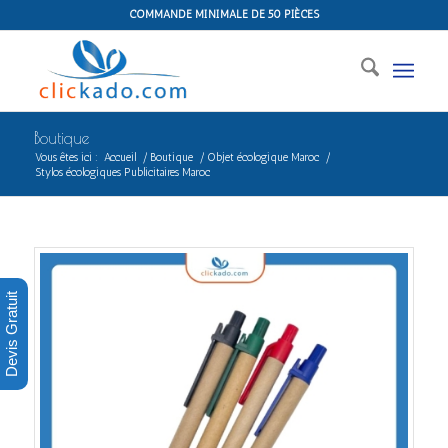
COMMANDE MINIMALE DE 50 PIÈCES
Boutique
Vous êtes ici :
Accueil
/
Boutique
/
Objet écologique Maroc
/
Stylos écologiques Publicitaires Maroc
Devis Gratuit