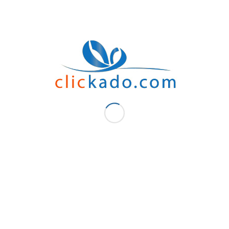
D’autre part, le principal avantage du futon à pneus réside dans son objet publici
domaines d’activité ont exprimé leur appréciation pour cela. Utilisé au bureau. à l
pratique. Le marquage des grumes peut se faire très simplement. Il y a plus de c
Fonctions entièrement personnalisables sur certains modèles.
Enfin le Tire bouchon personnalisé Maroc fait l’objet d’un
Cadeaux d’entreprise
a
plupart des villes du Maroc. Notamment , Tanger, Casablanca et Marrakech afin de p