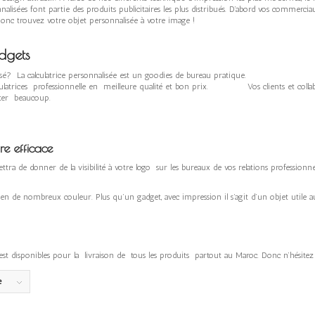
ont partie des produits publicitaires les plus distribués. D’abord vos commerciaux
Donc trouvez votre objet personnalisée à votre image !
udgets
ersonnalisé? La calculatrice personnalisée est un goodies de bureau prati
lle en meilleure qualité et bon prix. Vos clients et col
ter beaucoup.
re efficace
tra de donner de la visibilité à votre logo sur les bureaux de vos relations profession
e en de nombreux couleur. Plus qu’un gadget, avec impression il s’agit d’un objet utile a
do est disponibles pour la livraison de tous les produits partout au Maroc. Donc n’hésite
e