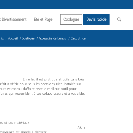
t Divertissement
Été et Plage
Catalogue
Devis rapide
ici :
Accueil
/
Boutique
/
Accessoire de bureau
/
Calculatrice
. En effet, il est pratique et utile dans tous
fait à offrir pour tous les occasions, Bien installée sur
 reste le meilleur outil pour
ssemblent à vos collaborateurs et à vos cibles.
personnalisables des tailles et des matériaux :
nnalisée en bois ….). Alors
s plus modernes, le marquage est simple à élaborer.