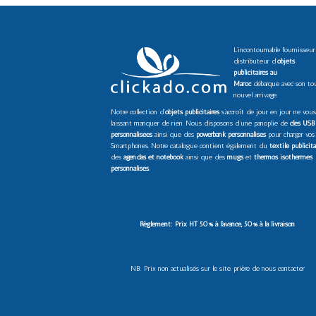
L’incontournable fournisseur
distributeur d’
objets
publicitaires au
Maroc
débarque avec son to
nouvel arrivage.
Notre collection d’
objets publicitaires
s’accroît de jour en jour ne vous
laissant manquer de rien. Nous disposons d’une panoplie de
clés USB
personnalisées
ainsi que des
powerbank personnalisés
pour charger vos
Smartphones. Notre catalogue contient également du
textile publicita
des
agendas et notebook
ainsi que des
mugs
et
thermos isothermes
personnalisés
.
Règlement: Prix HT 50% à l’avance, 50% à la livraison
NB: Prix non actualisés sur le site. prière de nous contacter