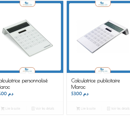
lculatrice personnalisé
Calculatrice publicitaire
aroc
Maroc
45.00
د.م.
53.00
د.م.
Lire la suite
Voir les détails
Lire la suite
Voir les détails