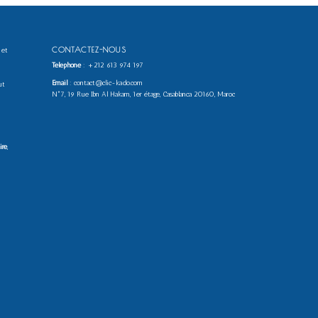
CONTACTEZ-NOUS
 et
Téléphone
:
+212 613 974 197
Email
: contact@clic-kado.com
ut
N°7, 19 Rue Ibn Al Hakam, 1er étage, Casablanca 20160, Maroc
ire
,