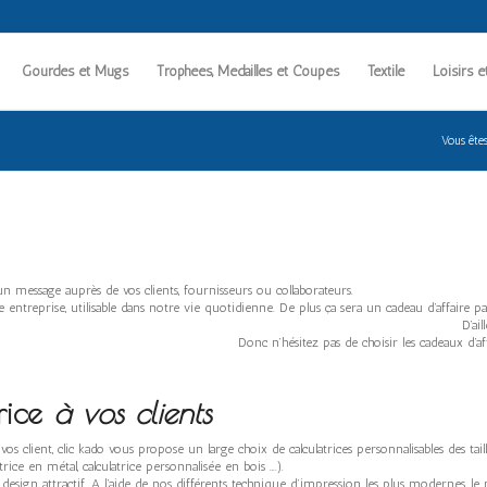
Gourdes et Mugs
Trophées, Médailles et Coupes
Textile
Loisirs e
Vous êtes 
nsmettre un message auprès de vos clients, fournisseurs ou collaborateurs
e entreprise, utilisable dans notre vie quotidienne. De plus ça sera un cadeau d’affaire par
ne bonne publicité. D’ailleurs ce cadeau d’affaire
omplications. Donc n’hésitez pas de choisir les cadeaux d’affaires qui re
rice
à
vos clients
e avec vos client, clic kado vous propose un large choix de calculatrices 
 calculatrice en métal, calculatrice perso
 ou un design attractif. A l’aide de nos différents technique d’impression le