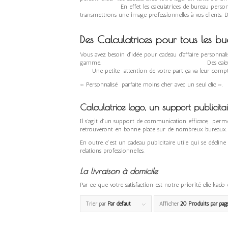
En effet les calculatrices de bureau personnalisées f
transmettrons une image professionnelles à vos clients. 
Des Calculatrices pour tous les b
Vous avez besoin d’idée pour cadeau d’affaire p
gamme. Des calculatrices professionne
Une petite attention de votre part ça va leur comp
« Personnalisé parfaite moins cher avec un seul clic ».
Calculatrice logo, un support publicitai
Il s’agit d’un support de communication efficace, permet
retrouveront en bonne place sur de nombreux bureaux.
En outre, c’est un cadeau publicitaire utile qui se déclin
relations professionnelles.
La livraison à domicile
Par ce que votre satisfaction est notre priorité, clic ka
Trier par
Par défaut
Afficher
20 Produits par pag