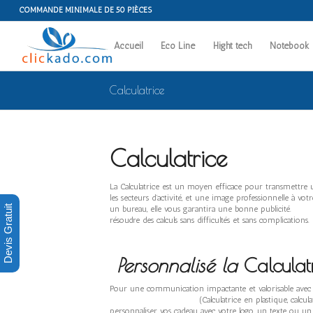
COMMANDE MINIMALE DE 50 PIÈCES
Accueil
Eco Line
Hight tech
Notebook
Calculatrice
Calculatrice
La Calculatrice est un moyen efficace pour tra
les secteurs d’activité, et une image professionnelle à votr
Devis Gratuit
un bureau, elle vous garantira u
résoudre des calculs sans difficultés et sans c
Personnalisé la
Calculat
Pour une communication impactante et valorisabl
(Calculatrice en plastique,
personnaliser vos cadeau avec votre logo, un texte