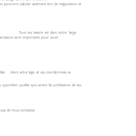
 pourront calculer aisément lors de négociation et
que. Tous vos besoin est dans notre large
laborateurs sont importants pour vous!
nelles. Alors votre logo et vos coordonnées se
u quotidien, quelles que soient les professions de vos
z pas de nous contactez.