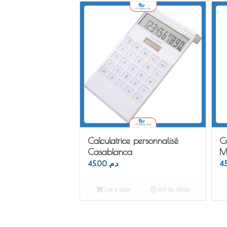
Calculatrice personnalisé
Ca
Casablanca
M
45.00
د.م.
Lire la suite
Voir les détails