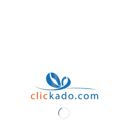
infinies.
Pourquoi les calculatrices personnalis
En effet, Ils présentent de multiples avantages par rapport aux autres appareils, q
La longue durée de vie de la batterie, Plus Les Écrans clairs À bas prix et aussi 
Calculatrice personnalisé Casablanca durent et sont résistants, elles continueron
Quand offrir Calculatrice publicitaire
D’une part, vous n’avez pas besoin d’attendre les fêtes pour envoyer des cadeaux
cadeau.
D’autre part, une règle connue consiste à envoyer des cadeaux aux personnes qui 
inclut les clients, les employés et les marchands.
Alors, vous pouvez choisir comme
cadeau la fin d’année
. Or la journée de la fe
scolaire plus les fêtes d’Achoura.
Calculatrice personnalisé Casablanca
Pour conclure, Calculatrice publicitaire Maroc est un excellent moyen pour rivali
le monde aime les articles gratuits. Surtout s’ils offrent une valeur réelle et pert
Venez choisir votre propre calculatrice chez Clic kado
Par ce que chez nous, on fait ça bien !