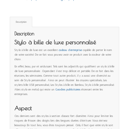
Description
Description
Stylo à bille de luxe personnalisé
Stylo à bille de luxe est un excellent
cadeau d’entreprise
capable de porter le nom
de votre société. De ce fait vous pouvez avoir ce produit avec la couleur de votre
choix .
En effet, beau, pur et séduisant. Tels sont les adjectifs qui qualifient un stylo à bille
de luxe personnalisée . Cependant il est trop délicat et portable. De ce fait dans les
réunions, les séminaires. Comme tout autre produit, il y a aussi une diversité au
sein de Stylo personnalisé . Ainsi on peut illustrer: les crayons spécialisés, Les
stylets bille USB personnalisé, Les Stylos à bille en Bambou, Stylo à bille personnalisé.
Alors stylo en métal, qui reste un
Goodies publicitaires
étonnant entre les
entreprises.
Aspect
Ces derniers sont des stylos à section d’assez fort diamètre. Ainsi pour limiter les
risques de frisson des doigts lors des longues durées d’écriture. Vous écrivez
beaucoup. En tout lieu, vous êtes toujours pressé. Cela, il faut que votre stylo soit