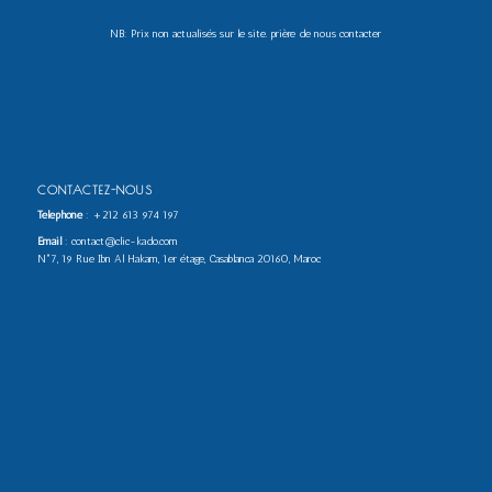
NB: Prix non actualisés sur le site. prière de nous contacter
CONTACTEZ-NOUS
Téléphone
:
+212 613 974 197
Email
: contact@clic-kado.com
N°7, 19 Rue Ibn Al Hakam, 1er étage, Casablanca 20160, Maroc