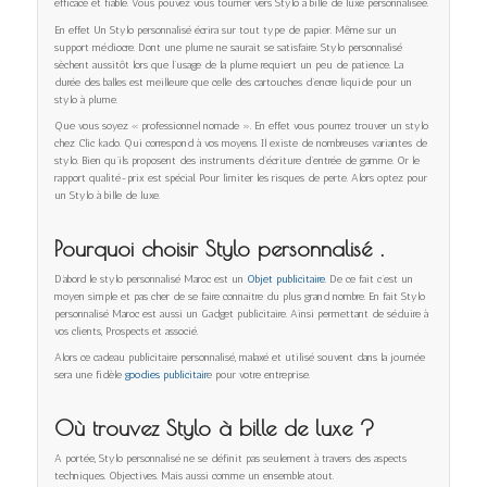
efficace et fiable. Vous pouvez vous tourner vers Stylo à bille de luxe personnalisée.
En effet Un Stylo personnalisé écrira sur tout type de papier. Même sur un
support médiocre. Dont une plume ne saurait se satisfaire. Stylo personnalisé
sèchent aussitôt lors que l’usage de la plume requiert un peu de patience. La
durée des balles est meilleure que celle des cartouches d’encre liquide pour un
stylo à plume.
Que vous soyez « professionnel nomade ». En effet vous pourrez trouver un stylo
chez Clic kado. Qui correspond à vos moyens. Il existe de nombreuses variantes de
stylo. Bien qu’ils proposent des instruments d’écriture d’entrée de gamme. Or le
rapport qualité-prix est spécial. Pour limiter les risques de perte. Alors optez pour
un Stylo à bille de luxe.
Pourquoi choisir Stylo personnalisé .
D’abord le stylo personnalisé Maroc est un
Objet publicitaire
. De ce fait c’est un
moyen simple et pas cher de se faire connaitre du plus grand nombre. En fait Stylo
personnalisé Maroc est aussi un Gadget publicitaire. Ainsi permettant de séduire à
vos clients, Prospects et associé.
Alors ce cadeau publicitaire personnalisé, malaxé et utilisé souvent dans la journée
sera une fidèle
goodies publicitair
e pour votre entreprise.
Où trouvez Stylo à bille de luxe ?
A portée, Stylo personnalisé ne se définit pas seulement à travers des aspects
techniques. Objectives. Mais aussi comme un ensemble atout.