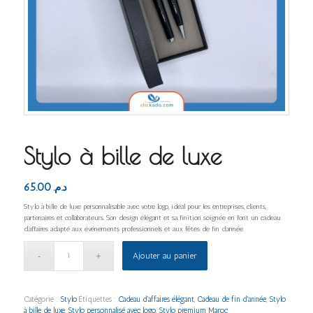
Stylo à bille de luxe
65.00
د.م.
Stylo à bille de luxe personnalisable avec votre logo, idéal pour les entreprises, clients,
partenaires et collaborateurs. Son design élégant et sa finition soignée en font un cadeau
d’affaires adapté aux événements professionnels et aux fêtes de fin d’année.
Ajouter au panier
Catégorie :
Stylo
Étiquettes :
Cadeau d’affaires élégant
,
Cadeau de fin d'année
,
Stylo
à bille de luxe
,
Stylo personnalisé avec logo
,
Stylo premium Maroc