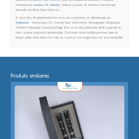
Bouteille Isotherme, High-tech, etc. pour les différentes occasions: Cadeaux
d’entreprises,
Cadeaux fin d’année
, Cadeaux journée de la femme. anniversaire,
Ramadan, les fêtes, Foire, Salon, etc.
Et, pour plus de personnalisation, nous vous proposons un démarquage par
impression
: Numérique, UV, Gravure laser, Sublimation. Tampographe, Sérigraphie,
Transfert, Marquage à chaud, gaufrage. Pour un article publicitaire facile à prendre en
main, unique, original et personnalisé. Choisissez votre modèle pointeur laser et
laissez parler votre créativité. Avec un visuel et une imagination qui vous ressemble.
Produits similaires