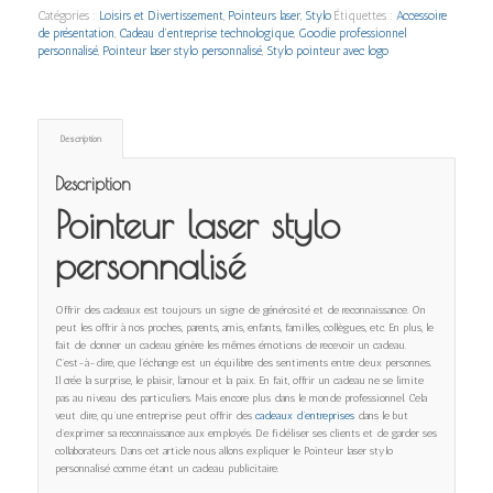
Catégories :
Loisirs et Divertissement
,
Pointeurs laser
,
Stylo
Étiquettes :
Accessoire
de présentation
,
Cadeau d’entreprise technologique
,
Goodie professionnel
personnalisé
,
Pointeur laser stylo personnalisé
,
Stylo pointeur avec logo
Description
Description
Pointeur laser stylo
personnalisé
Offrir des cadeaux est toujours un signe de générosité et de reconnaissance. On
peut les offrir à nos proches, parents, amis, enfants, familles, collègues, etc. En plus, le
fait de donner un cadeau génère les mêmes émotions de recevoir un cadeau.
C’est-à-dire, que l’échange est un équilibre des sentiments entre deux personnes.
Il crée la surprise, le plaisir, l’amour et la paix. En fait, offrir un cadeau ne se limite
pas au niveau des particuliers. Mais encore plus dans le monde professionnel. Cela
veut dire, qu’une entreprise peut offrir des
cadeaux d’entreprises
dans le but
d’exprimer sa reconnaissance aux employés. De fidéliser ses clients et de garder ses
collaborateurs. Dans cet article nous allons expliquer le Pointeur laser stylo
personnalisé comme étant un cadeau publicitaire.