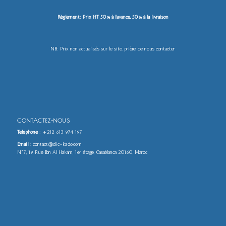
Règlement: Prix HT 50% à l’avance, 50% à la livraison
NB: Prix non actualisés sur le site. prière de nous contacter
CONTACTEZ-NOUS
Téléphone
:
+212 613 974 197
Email
: contact@clic-kado.com
N°7, 19 Rue Ibn Al Hakam, 1er étage, Casablanca 20160, Maroc