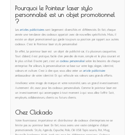
Pourquoi le Pointeur laser stylo
personnalisé est un objet promotionnel
?
Les
articles publicitaires
sont largement diversifiés et différenciés. En fait, chaque
année une tendance des cadeaux appariait avec de nouvelles spécificités. Mais, il
existe un objet promotionnel qui garde toujours sa position par rapport aux autres
cadeaux. C’est le Pointeur laser stylo personnalisé
En effet, Le pointeur laser est un objet de publicité car, il a plusieurs casquettes.
Tout d’abord, il est pratique, facile d’en prendre de main, simple et le plus courant et
le plus utilisé. D’autre part, c’est un
cadeau personnalisé
selon les besoins de chaque
entreprise. Par ailleurs, la personnalisation se base sur votre logo, slogan, identité,
valeurs et culture. C’est à dire que, vous allez créer un
article publicitaire
ambassadeur de votre identité. Et qui véhicule vos valeurs sans grands efforts.
Améliorez votre image de marque et votre notoriété, sans un grand investissement.
Autrement dit, osez pour les cadeaux personnalisés. Comme le pointeur laser est
un investissement qui accompagne à tout moment à qui vous allez l’offrir. Soit,
employés, collaborateurs, clients ou futurs clients.
Chez Clickado
Votre fournisseur, importateur et distributeur de cadeaux d’entreprises ne se
limite pas au pointeur laser. En fait, nous avons une vaste catégorie d’objet
promotionnels: Stylo, Agenda, Capuche, Polo, Clé USB. Tapis souris, Pot, Mug,