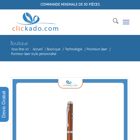
COMMANDE MINIMALE DE 50 PIÈCES
Boutique
Vous êtes ici :
Accueil
/
Boutique
/
Technologie
/
Pointeurs laser
/
Pointeur laser stylo personnalisé
Devis Gratuit