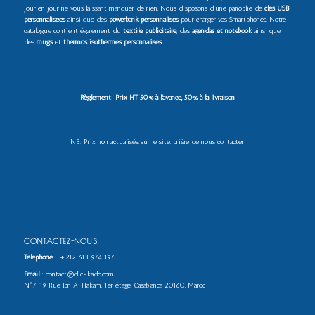
jour en jour ne vous laissant manquer de rien. Nous disposons d’une panoplie de
clés USB
personnalisées
ainsi que des
powerbank personnalisés
pour charger vos Smartphones. Notre
catalogue contient également du
textile publicitaire
, des
agendas et notebook
ainsi que
des
mugs
et
thermos isothermes personnalisés
.
Règlement: Prix HT 50% à l’avance, 50% à la livraison
NB: Prix non actualisés sur le site. prière de nous contacter
CONTACTEZ-NOUS
Téléphone
:
+212 613 974 197
Email
: contact@clic-kado.com
N°7, 19 Rue Ibn Al Hakam, 1er étage, Casablanca 20160, Maroc