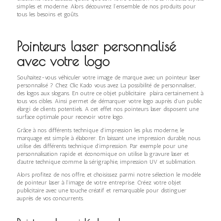
simples et moderne. Alors découvrez l’ensemble de nos produits pour
tous les besoins et goûts.
Pointeurs laser personnalisé
avec votre logo
Souhaitez-vous véhiculer votre image de marque avec un pointeur laser
personnalisé ? Chez Clic Kado vous avez La possibilité de personnaliser,
des logos aux slogans. En outre ce objet publicitaire plaira certainement à
tous vos cibles. Ainsi permet de démarquer votre logo auprès d’un public
élargi de clients potentiels. A cet effet nos pointeurs laser disposent une
surface optimale pour recevoir votre logo.
Grâce à nos différents technique d’impression les plus moderne, le
marquage est simple à élaborer. En laissant une impression durable, nous
utilise des différents technique d’impression. Par exemple pour une
personnalisation rapide et économique on utilise la gravure laser et
d’autre technique comme la sérigraphie, impression UV et sublimation.
Alors profitez de nos offre, et choisissez parmi notre sélection le modèle
de pointeur laser à l’image de votre entreprise. Créez votre objet
publicitaire avec une touche créatif et remarquable pour distinguer
auprès de vos concurrents.