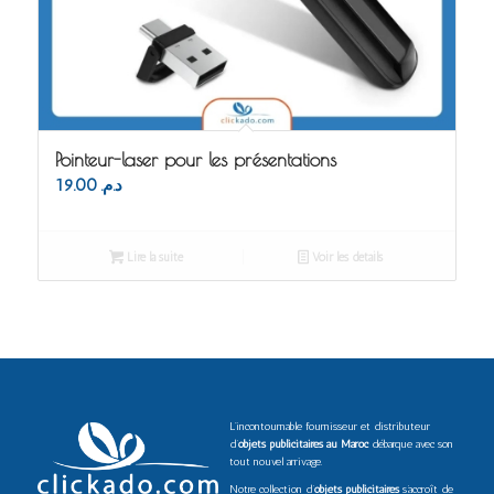
Pointeur-laser pour les présentations
19.00
د.م.
Lire la suite
Voir les détails
L’incontournable fournisseur et distributeur
d’
objets publicitaires au Maroc
débarque avec son
tout nouvel arrivage.
Notre collection d’
objets publicitaires
s’accroît de