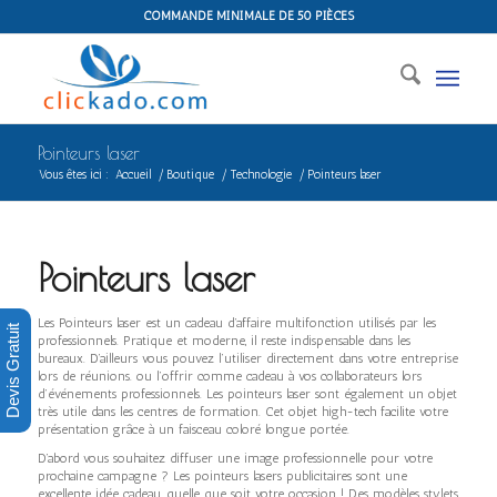
COMMANDE MINIMALE DE 50 PIÈCES
Pointeurs laser
Vous êtes ici :
Accueil
/
Boutique
/
Technologie
/
Pointeurs laser
Pointeurs laser
Les Pointeurs laser est un cadeau d’affaire multifonction utilisés par les
Devis Gratuit
professionnels. Pratique et moderne, il reste indispensable dans les
bureaux. D’ailleurs vous pouvez l’utiliser directement dans votre entreprise
lors de réunions. ou l’offrir comme cadeau à vos collaborateurs lors
d’événements professionnels. Les pointeurs laser sont également un objet
très utile dans les centres de formation. Cet objet high-tech facilite votre
présentation grâce à un faisceau coloré longue portée.
D’abord vous souhaitez diffuser une image professionnelle pour votre
prochaine campagne ? Les pointeurs lasers publicitaires sont une
excellente idée cadeau, quelle que soit votre occasion ! Des modèles stylets