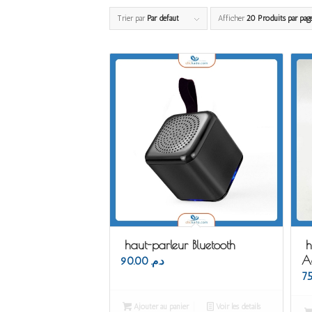
Trier par
Par défaut
Afficher
20 Produits par pag
haut-parleur Bluetooth
h
A
90.00
د.م.
Ajouter au panier
Voir les détails