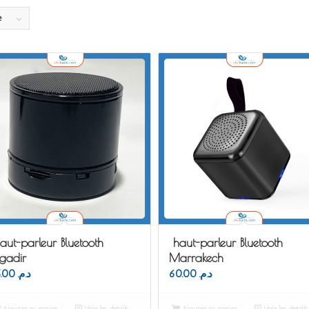
e
aut-parleur Bluetooth
haut-parleur Bluetooth
gadir
Marrakech
75.00
د.م.
60.00
د.م.