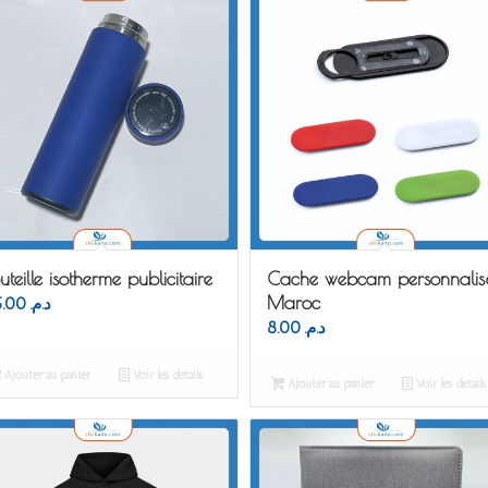
uteille isotherme publicitaire
Cache webcam personnalis
Maroc
65.00
د.م.
8.00
د.م.
Ajouter au panier
Voir les détails
Ajouter au panier
Voir les détails