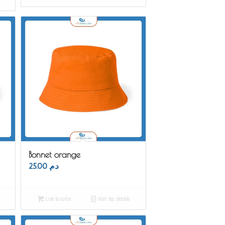
Bonnet orange
25.00
د.م.
Lire la suite
Voir les détails