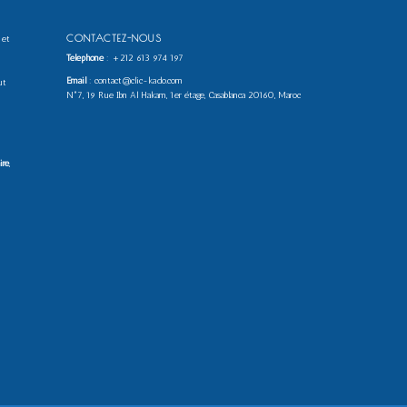
CONTACTEZ-NOUS
 et
Téléphone
:
+212 613 974 197
Email
: contact@clic-kado.com
ut
N°7, 19 Rue Ibn Al Hakam, 1er étage, Casablanca 20160, Maroc
ire
,