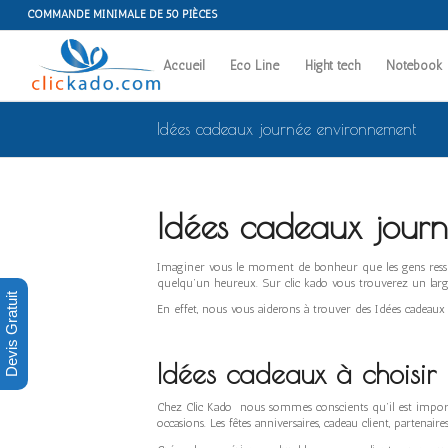
COMMANDE MINIMALE DE 50 PIÈCES
Accueil
Eco Line
Hight tech
Notebook
Idées cadeaux journée environnement
Idées cadeaux jour
Imaginer vous le moment de bonheur que les gens resse
quelqu’un heureux. Sur clic kado vous trouverez un large
Devis Gratuit
En effet, nous vous aiderons à trouver des Idées cadeau
Idées cadeaux à choisir
Chez Clic Kado nous sommes conscients qu’il est importan
occasions. Les fêtes anniversaires, cadeau client, partenair