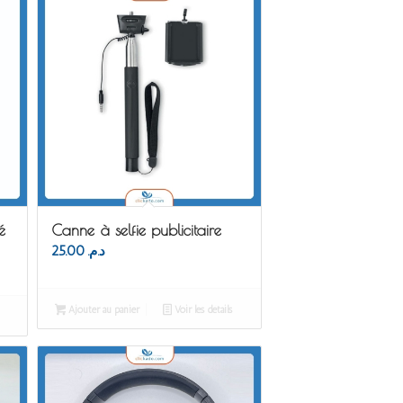
é
Canne à selfie publicitaire
25.00
د.م.
Ajouter au panier
Voir les détails