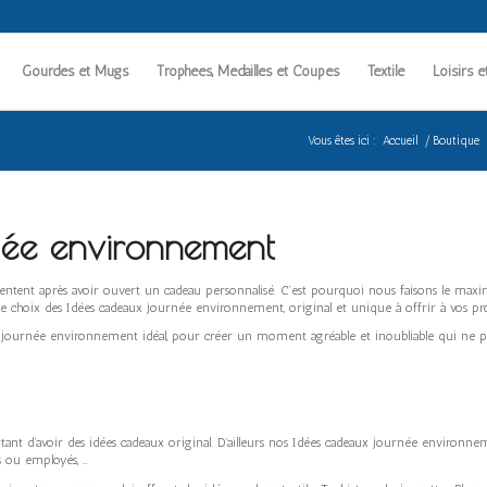
Gourdes et Mugs
Trophées, Médailles et Coupes
Textile
Loisirs e
Vous êtes ici :
Accueil
/
Boutique
née environnement
ntent après avoir ouvert un cadeau personnalisé. C’est pourquoi nous faisons le ma
 choix des Idées cadeaux journée environnement, original et unique à offrir à vos proche
x journée environnement idéal, pour créer un moment agréable et inoubliable qui ne pa
t d’avoir des idées cadeaux original. D’ailleurs nos Idées cadeaux journée environneme
es ou employés, …