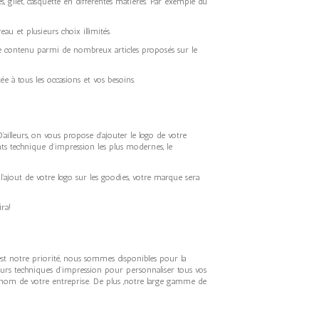
s, gilet, casquette en différentes matières. Par exemple du
au et plusieurs choix illimités.
pre contenu parmi de nombreux articles proposés sur le
 tous les occasions et vos besoins.
lleurs, on vous propose d’ajouter le logo de votre
ents technique d’impression les plus modernes, le
’ajout de votre logo sur les goodies, votre marque sera
ra!
est notre priorité, nous sommes disponibles pour la
’impression pour personnaliser tous vos
re entreprise. De plus ,notre large gamme de