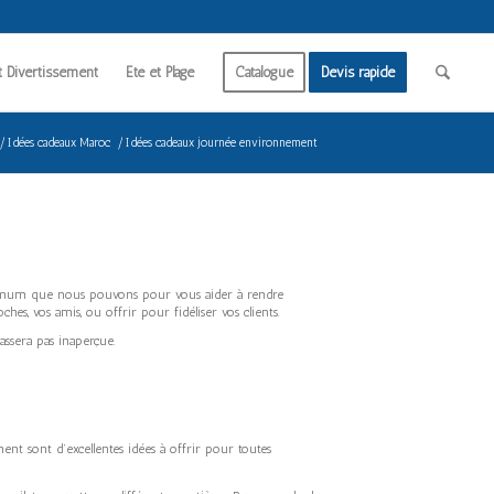
t Divertissement
Été et Plage
Catalogue
Devis rapide
/
Idées cadeaux Maroc
/
Idées cadeaux journée environnement
ximum que nous pouvons pour vous aider à rendre
s, vos amis, ou offrir pour fidéliser vos clients.
ssera pas inaperçue.
nt sont d’excellentes idées à offrir pour toutes