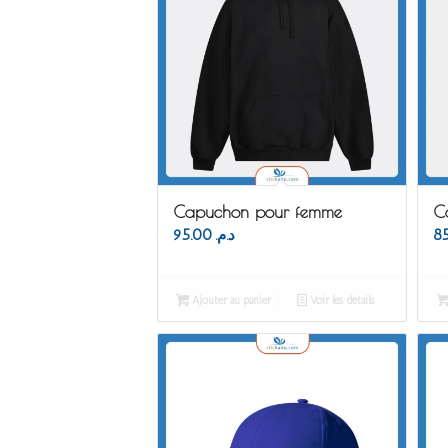
Capuchon pour femme
C
95.00
د.م.
Ajouter au panier
Voir les détails