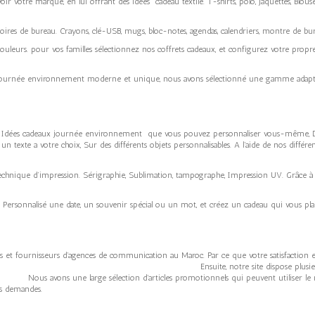
r votre marque, en lui offrant des idées cadeau textile. T-shirts, polo, jaquettes, Blouse
oires de bureau. Crayons, clé-USB, mugs, bloc-notes, agendas, calendriers, montre de bure
couleurs. pour vos familles sélectionnez nos coffrets cadeaux, et configurez votre pro
ournée environnement moderne et unique, nous avons sélectionné une gamme adaptée à
des Idées cadeaux journée environnement que vous pouvez personnaliser vous-même, D’ai
un texte a votre choix, Sur des différents objets personnalisables. A l’aide de nos différ
technique d’impression. Sérigraphie, Sublimation, tampographe, Impression UV. Grâce à l
ersonnalisé une date, un souvenir spécial ou un mot, et créez un cadeau qui vous plai
urs et fournisseurs d’agences de communication au Maroc. Par ce que votre satisfaction 
au Maroc. Ensuite, notre site dispose plusieurs techniques d
élection d’articles promotionnels qui peuvent utiliser le nom de vot
s demandes.