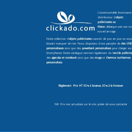
L’incontournable fournisseur
distributeur d’
objets
publicitaires au
Maroc
débarque avec son to
nouvel arrivage.
Notre collection d’
objets publicitaires
s’accroît de jour en jour ne vous
laissant manquer de rien. Nous disposons d’une panoplie de
clés USB
personnalisées
ainsi que des
powerbank personnalisés
pour charger vos
Smartphones. Notre catalogue contient également du
textile publicita
des
agendas et notebook
ainsi que des
mugs
et
thermos isothermes
personnalisés
.
Règlement: Prix HT 50% à l’avance, 50% à la livraison
NB: Prix non actualisés sur le site. prière de nous contacter