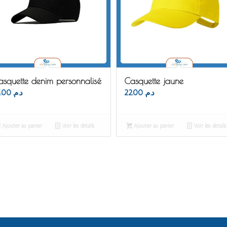
asquette denim personnalisé
Casquette jaune
25.00
د.م.
22.00
د.م.
Ajouter au panier
Voir les détails
Ajouter au panier
Voir les détails