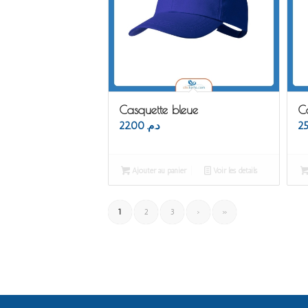
Casquette bleue
C
22.00
د.م.
Ajouter au panier
Voir les détails
1
2
3
›
»