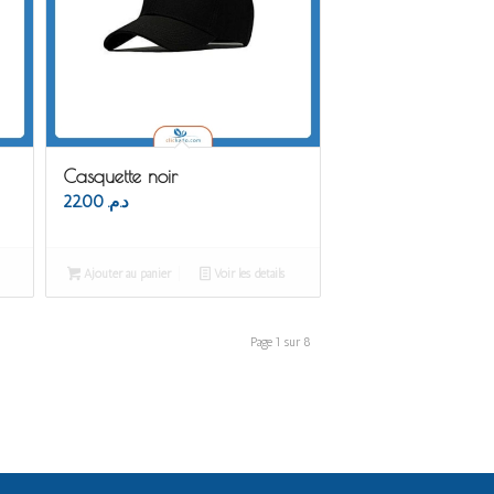
Casquette noir
22.00
د.م.
Ajouter au panier
Voir les détails
Page 1 sur 8