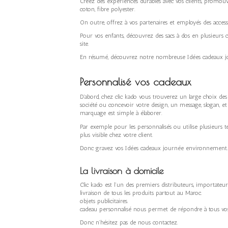
Créez des expériences durables avec vos clients, promouvoi
coton, fibre polyester.
On outre, offrez à vos partenaires et employés des access
Pour vos enfants, découvrez des sacs à dos en plusieurs 
site.
En résumé, découvrez notre nombreuse Idées cadeaux j
Personnalisé vos cadeaux
D’abord, chez clic kado vous trouverez un large choix 
société ou concevoir votre design, un message, slogan, et 
marquage est simple à élaborer.
Par exemple pour les personnalisés ou utilise plusieurs 
plus visible chez votre client.
Donc gravez vos Idées cadeaux journée environnement. P
La livraison à domicile
Clic kado est l’un des premiers distributeurs, importate
livraison de tous les produits partout 
objets publicitaires. Nous avons une large s
cadeau personnalisé nous permet de répondre à tous vo
Donc n’hésitez pas de nous contactez.