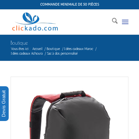
COMMANDE MINIMALE DE 50 PIÈCES
Boutique
Vous êtes ici :
Accueil
/
Boutique
/
Idées cadeaux Maroc
/
Idées cadeaux Achoura
/
Sac à dos personnalisé
Devis Gratuit