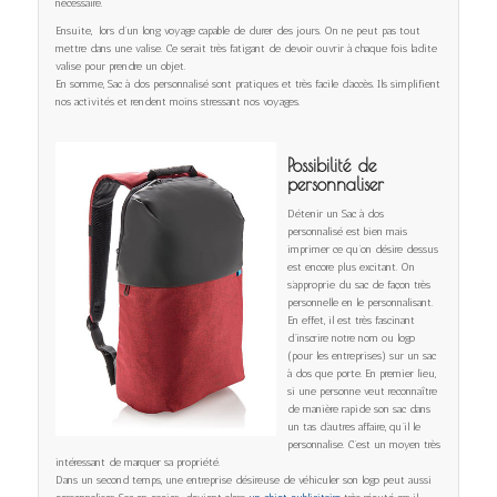
nécessaire.
Ensuite, lors d’un long voyage capable de durer des jours. On ne peut pas tout
mettre dans une valise. Ce serait très fatigant de devoir ouvrir à chaque fois ladite
valise pour prendre un objet.
En somme, Sac à dos personnalisé sont pratiques et très facile d’accès. Ils simplifient
nos activités et rendent moins stressant nos voyages.
Possibilité de
personnaliser
Détenir un Sac à dos
personnalisé est bien mais
imprimer ce qu’on désire dessus
est encore plus excitant. On
s’approprie du sac de façon très
personnelle en le personnalisant.
En effet, il est très fascinant
d’inscrire notre nom ou logo
(pour les entreprises) sur un sac
à dos que porte. En premier lieu,
si une personne veut reconnaître
de manière rapide son sac dans
un tas d’autres affaire, qu’il le
personnalise. C’est un moyen très
intéressant de marquer sa propriété.
Dans un second temps, une entreprise désireuse de véhiculer son logo peut aussi