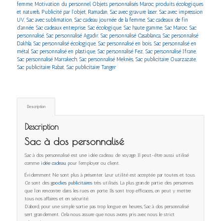
femme
,
Motivation du personnel
,
Objets personnalisés Maroc
,
produits écologiques
et naturels
,
Publicité par l’objet
,
Ramadan
,
Sac avec gravure laser
,
Sac avec impression
UV
,
Sac avec sublimation
,
Sac cadeau journée de la femme
,
Sac cadeaux de fin
d’année
,
Sac cadeaux entreprise
,
Sac écologique
,
Sac haute gamme
,
Sac Maroc
,
Sac
personnalisé
,
Sac personnalisé Agadir
,
Sac personnalisé Casablanca
,
Sac personnalisé
Dakhla
,
Sac personnalisé écologique
,
Sac personnalisé en bois
,
Sac personnalisé en
métal
,
Sac personnalisé en plastique
,
Sac personnalisé Fez
,
Sac personnalisé Ifrane
,
Sac personnalisé Marrakech
,
Sac personnalisé Meknès
,
Sac publicitaire Ouarzazate
,
Sac publicitaire Rabat
,
Sac publicitaire Tanger
Description
Description
Sac à dos personnalisé
Sac à dos personnalisé est une idée cadeau de voyage. Il peut-être aussi utilisé
comme
idée cadeau
pour l’employer ou client.
Évidemment Ne sont plus à présenter. Leur utilité est acceptée par toutes et tous.
Ce sont des
goodies publicitaires
très utilisés. La plus grande partie des personnes
que l’on rencontre dans les rues en porte. Ils sont trop efficaces, on peut y mettre
tous nos affaires et en sécurité.
D’abord, pour une simple sortie pas trop longue en heures, Sac à dos personnalisé
sert grandement. Cela nous assure que nous avons pris avec nous le strict