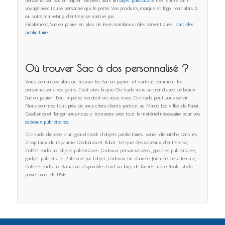
personnaliser. Sac en papier devient alors
un objet publicitaire
très réputé car il
voyage avec toute personne qui le porte. Vos produits, marque et logo iront alors là
où votre marketing d’entreprise n’arrive pas.
Finalement, Sac en papier en plus de leurs nombreux rôles servent aussi
d’articles
publicitaire.
Où trouver Sac à dos personnalisé ?
Vous demandez alors où trouver les Sac en papier et surtout comment les
personnaliser à vos goûts. C’est alors là que Clic kado vous surprend avec de beaux
Sac en papier . Peu importe l’endroit où vous vivez Clic kado peut vous servir.
Nous sommes tout près de vous chers clients partout au Maroc. Les villes de Rabat,
Casablanca et Tanger vous nous y trouverez avec tout le matériel nécessaire pour vos
cadeaux publicitaires.
Clic kado dispose d’un grand stock d’objets publicitaires varié dispatche dans les
2 capitaux du royaume Casablanca et Rabat tel que des cadeaux d’entreprise,
Coffret cadeaux, objets publicitaires ,Cadeaux personnalisées , goodies publicitaires,
gadget publicitaire ,Publicité par l’objet ,Cadeaux fin d’année, Journée de la femme,
Coffrets cadeaux Ramadan disponibles tout au long de l’année :note Book , stylo ,
power bank, clé USB ,…..