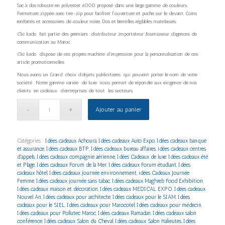
Sac à dos robuste en polyester 600D proposé dans une large gamme de couleurs.
Fermeture zippée avec tire-zip pour faciliter l´ouverture et poche sur le devant. Coins
renforcés et accessoires de couleur noire. Dos et bretelles réglables matelassés.
Clic kado fait partie des premiers distributeur ,importateur ,fournisseur d’agences de
communication au Maroc.
Clic kado dispose de ces propres machine d’impression pour la personnalisation de ces
article promotionnelles.
Nous avons un Grand choix d’objets publicitaires qui peuvent porter le nom de votre
société . Notre gamme variée de luxe nous permet de répondre aux exigence de nos
clients en cadeaux d’entreprises de tout les secteurs.
Ajouter au panier
Catégories :
Idées cadeaux Achoura
,
Idées cadeaux Auto Expo
,
Idées cadeaux banque
et assurance
,
Idées cadeaux BTP
,
Idées cadeaux bureau affaires
,
idées cadeaux centres
d'appels
,
Idées cadeaux compagnie aérienne
,
Idées Cadeaux de luxe
,
Idées cadeaux été
et Plage
,
Idées cadeaux Forum de la Mer
,
Idées cadeaux Forum étudiant
,
Idées
cadeaux hôtel
,
Idées cadeaux journée environnement
,
idées Cadeaux Journée
Femme
,
Idées cadeaux journée sans tabac
,
Idées cadeaux Maghreb Food Exhibition
,
Idées cadeaux maison et décoration
,
Idées cadeaux MEDICAL EXPO
,
Idées cadeaux
Nouvel An
,
Idées cadeaux pour architecte
,
Idées cadeaux pour le SIAM
,
Idées
cadeaux pour le SIEL
,
Idées cadeaux pour Marocotel
,
Idées cadeaux pour médecin
,
Idées cadeaux pour Pollutec Maroc
,
Idées cadeaux Ramadan
,
Idées cadeaux salon
conférence
,
Idées cadeaux Salon du Cheval
,
Idées cadeaux Salon Halieutes
,
Idées