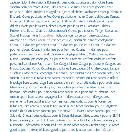
cadeaux Salon International Bâtiment
,
Idées cadeaux secteur automobile
,
Idées
cadeaux soin pharmaceutique
,
Idées cadeaux Solaire Expo
,
Idées goodies pour
université
,
Objet publicitaire Agadir
,
Objet publicitaire Casablanca
,
Objet publicitaire
El jadida
,
Objet publicitaire Fes
,
Objet publicitaire Ifrane
,
Objet publicitaire Kenitra
,
Objet publicitaire Laayoune
,
Objet publicitaire Marrakech
,
Objets publicitaires
dakhla
,
Objets publicitaires Meknes
,
Objets publicitaires Ouarzazate
,
Objets
Publicitaires Rabat
,
Objets publicitaires safi
,
Objets publicitaires Tanger
,
Sacs à dos
,
Sacs et Maroquinerie
Étiquettes :
Achoura
,
Agenda personnalisé casablanca
,
Animation et fêtes
,
Cadeau fin d'année de luxe
,
Cadeau fin d'année écologique
,
Cadeau fin d'année pas cher
,
Cadeau fin d'année pour clients
,
Cadeau fin d'année
pour employés
,
Cadeau fin d'année pour femmes
,
Cadeau fin d'année pour
partenaire
,
Cadeau pour client
,
Cadeaux écologiques Maroc
,
Cadeaux entreprises
Maroc
,
Cadeaux pas chers pour la journée de la femme
,
Coffrets cadeaux
,
Coffrets
personnalisés Maroc
,
Fabriquant Sac
,
Gadget Maroc
,
Gadget publicitaire
,
Gadgets pro
Maroc
,
Goodies Maroc
,
Goodies publicitaires
,
Idée cadeau BTP
,
Idée cadeau bureau
et affaires
,
Idée cadeau compagnie aérienne
,
Idée cadeau été
,
Idée cadeau hôtel
,
Idée
cadeau journée sans tabac
,
Idée cadeau maison et décoration
,
Idée cadeau outils et
bricolage
,
Idée cadeau plage
,
Idée cadeau pluie et froid
,
Idée cadeau pour architecte
,
idée cadeau pour centres d'appels
,
Idée cadeau pour femme
,
Idée cadeau pour
homme
,
Idée cadeau pour médecin
,
Idée cadeau soin personnel et pharma
,
Idée
cadeau sport
,
Idée cadeau voyage et loisir
,
Idée cadeaux hiver
,
Idée goodies
événements
,
Idée goodies salon conférence
,
Idées cadeaux pour le Forum de
l'Étudiant
,
Idées cadeaux pour le Forum de la Mer
,
Idées cadeaux pour le Maghreb
Food Exhibition
,
Idées cadeaux pour le MEDICAL EXPO
,
Idées cadeaux pour le
Salon du Cheval
,
Idées cadeaux pour le Salon Halieutes
,
Idées cadeaux pour le SIAM
,
Idées cadeaux pour le SIEL
,
Idées cadeaux pour le Solaire Expo
,
Idées cadeaux pour
Marocotel
,
Idées cadeaux pour Pollutec Maroc
,
Idées cadeaux technologique
,
Idées
goodies pour université
,
Idées goodies pratiques
,
Jeux concours
,
Journée de la