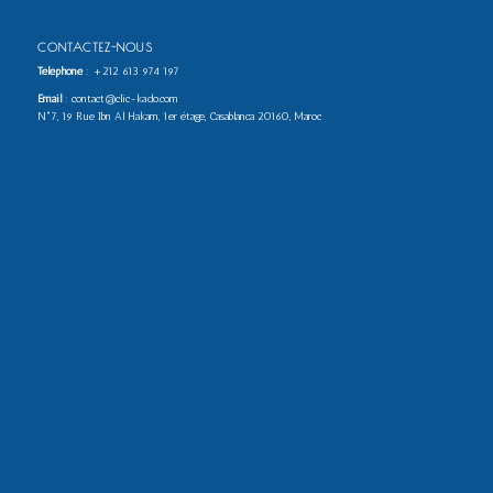
CONTACTEZ-NOUS
Téléphone
:
+212 613 974 197
Email
: contact@clic-kado.com
N°7, 19 Rue Ibn Al Hakam, 1er étage, Casablanca 20160, Maroc