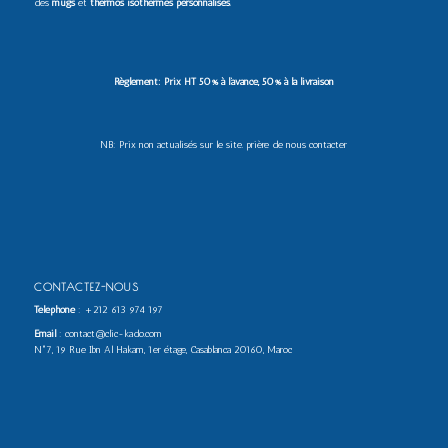
des
mugs
et
thermos isothermes personnalisés
.
Règlement: Prix HT 50% à l’avance, 50% à la livraison
NB: Prix non actualisés sur le site. prière de nous contacter
CONTACTEZ-NOUS
Téléphone
:
+212 613 974 197
Email
: contact@clic-kado.com
N°7, 19 Rue Ibn Al Hakam, 1er étage, Casablanca 20160, Maroc