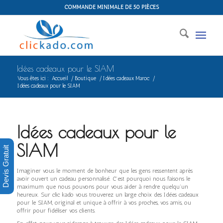
COMMANDE MINIMALE DE 50 PIÈCES
Idées cadeaux pour le SIAM
Vous êtes ici :
Accueil
/
Boutique
/
Idées cadeaux Maroc
/
Idées cadeaux pour le SIAM
Idées cadeaux pour le
SIAM
Devis Gratuit
Imaginer vous le moment de bonheur que les gens ressentent après
avoir ouvert un cadeau personnalisé. C’est pourquoi nous faisons le
maximum que nous pouvons pour vous aider à rendre quelqu’un
heureux. Sur clic kado vous trouverez un large choix des Idées cadeaux
pour le SIAM, original et unique à offrir à vos proches, vos amis, ou
offrir pour fidéliser vos clients.