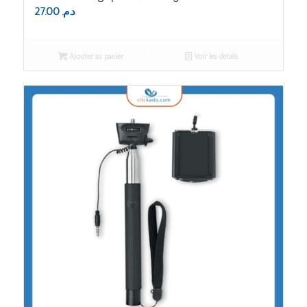
27.00
د.م.
Ajouter au panier
Voir les détails