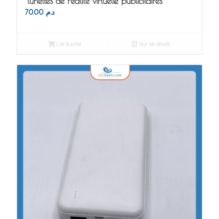
lunettes de réalité virtuelle publicitaires
70.00
د.م.
Lire la suite
Voir les détails