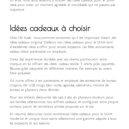
En effet, nous vous aiderons à trouver des Idées cadeaux pour le SIAM
idéal, pour créer un moment agréable et inoubliable qui ne passera pas
inaperçue.
Idées cadeaux à choisir
Chez Clic Kado nous sommes conscients qu’il est important d’avoir des
idées cadeaux original. D’ailleurs nos Idées cadeaux pour le SIAM sont
d’excellentes idées à offrir pour toutes occasions. Les fêtes anniversaires,
cadeau client, partenaires ou employés, …
Créez des expériences durables avec vos clients, promouvoir votre
marque, en lui offrant des idées cadeau textile. T-shirts, polo, jaquettes,
Blouses, gilet, casquette en différentes matières. Par exemple du coton,
fibre polyester.
On outre, offrez à vos partenaires et employés des accessoires de bureau.
Crayons, clé-USB, mugs, bloc-notes, agendas, calendriers, montre de
bureau et plusieurs choix illimités.
Pour vos enfants, découvrez des sacs à dos en plusieurs couleurs. pour
vos familles sélectionnez nos coffrets cadeaux, et configurez votre propre
contenu parmi de nombreux articles proposés sur le site.
En résumé, découvrez notre nombreuse Idées cadeaux pour le SIAM
moderne et unique, nous avons sélectionné une gamme adaptée à tous
les occasions et vos besoins.