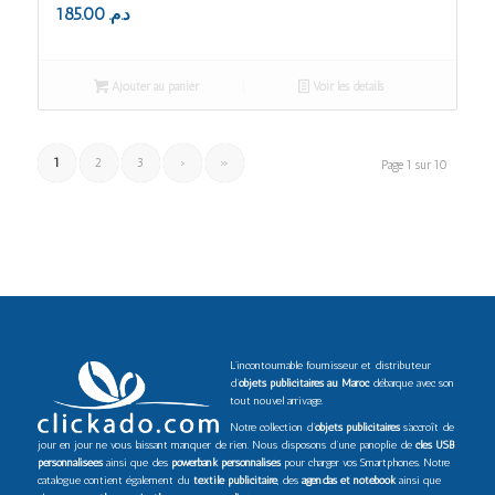
185.00
د.م.
Ajouter au panier
Voir les détails
1
2
3
›
»
Page 1 sur 10
L’incontournable fournisseur et distributeur
d’
objets publicitaires au Maroc
débarque avec son
tout nouvel arrivage.
Notre collection d’
objets publicitaires
s’accroît de
jour en jour ne vous laissant manquer de rien. Nous disposons d’une panoplie de
clés USB
personnalisées
ainsi que des
powerbank personnalisés
pour charger vos Smartphones. Notre
catalogue contient également du
textile publicitaire
, des
agendas et notebook
ainsi que