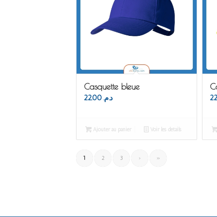
Casquette bleue
C
22.00
د.م.
Ajouter au panier
Voir les détails
1
2
3
›
»