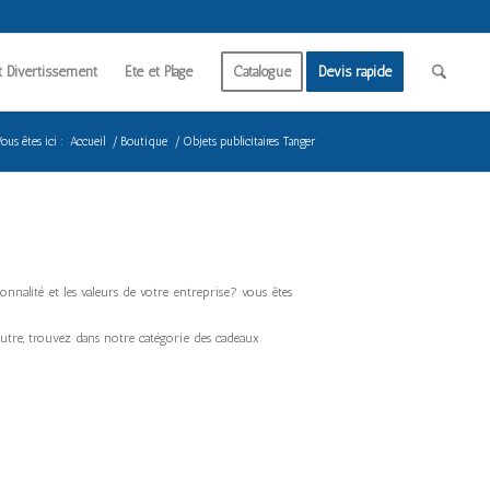
t Divertissement
Été et Plage
Catalogue
Devis rapide
ous êtes ici :
Accueil
/
Boutique
/
Objets publicitaires Tanger
nnalité et les valeurs de votre entreprise? vous êtes
outre, trouvez dans notre catégorie des cadeaux