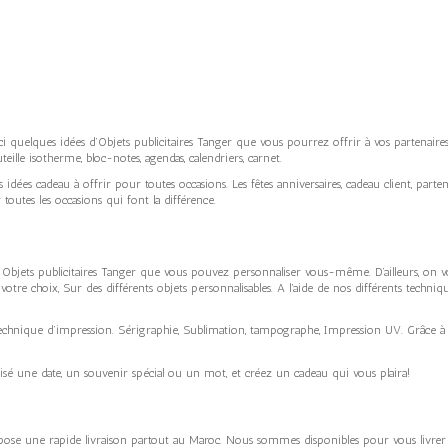
oici quelques idées d’Objets publicitaires Tanger que vous pourrez offrir à vos partenaire
ille isotherme, bloc-notes, agendas, calendriers, carnet.
tes idées cadeau à offrir pour toutes occasions. Les fêtes anniversaires, cadeau client, p
 toutes les occasions qui font la différence.
s Objets publicitaires Tanger que vous pouvez personnaliser vous-même. D’ailleurs, on v
votre choix, Sur des différents objets personnalisables. A l’aide de nos différents techn
technique d’impression. Sérigraphie, Sublimation, tampographe, Impression UV. Grâce à l
isé une date, un souvenir spécial ou un mot, et créez un cadeau qui vous plaira!
pose une rapide livraison partout au Maroc. Nous sommes disponibles pour vous livrer t