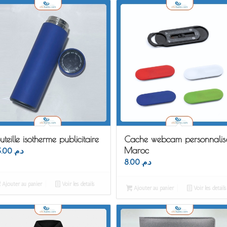
uteille isotherme publicitaire
Cache webcam personnalis
Maroc
65.00
د.م.
8.00
د.م.
Ajouter au panier
Voir les détails
Ajouter au panier
Voir les détails