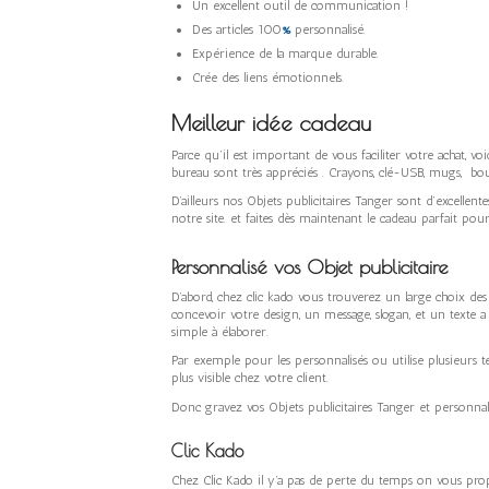
Un excellent outil de communication !
Des articles 100
%
personnalisé.
Expérience de la marque durable.
Crée des liens émotionnels.
Meilleur idée cadeau
Parce qu’il est important de vous faciliter votre achat, v
bureau sont très appréciés . Crayons, clé-USB, mugs, boute
D’ailleurs nos Objets publicitaires Tanger sont d’excellen
notre site. et faites dès maintenant le cadeau parfait pour
Personnalisé vos Objet publicitaire
D’abord, chez clic kado vous trouverez un large choix de
concevoir votre design, un message, slogan, et un texte a 
simple à élaborer.
Par exemple pour les personnalisés ou utilise plusieurs 
plus visible chez votre client.
Donc gravez vos Objets publicitaires Tanger et personnal
Clic Kado
Chez Clic Kado il y’a pas de perte du temps on vous pro