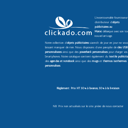
L’incontournable fournisseur
distributeur d’
objets
publicitaires au
Maroc
débarque avec son to
nouvel arrivage.
Notre collection d’
objets publicitaires
s’accroît de jour en jour ne vous
laissant manquer de rien. Nous disposons d’une panoplie de
clés USB
personnalisées
ainsi que des
powerbank personnalisés
pour charger vos
Smartphones. Notre catalogue contient également du
textile publicita
des
agendas et notebook
ainsi que des
mugs
et
thermos isothermes
personnalisés
.
Règlement: Prix HT 50% à l’avance, 50% à la livraison
NB: Prix non actualisés sur le site. prière de nous contacter