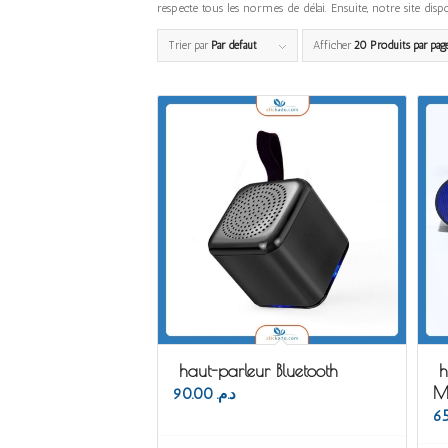
respecte tous les normes de délai. Ensuite, notre si
Trier par
Par défaut
Afficher
20 Produits par pag
haut-parleur Bluetooth
h
M
90.00
د.م.