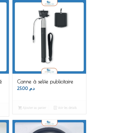
é
Canne à selfie publicitaire
25.00
د.م.
Ajouter au panier
Voir les détails