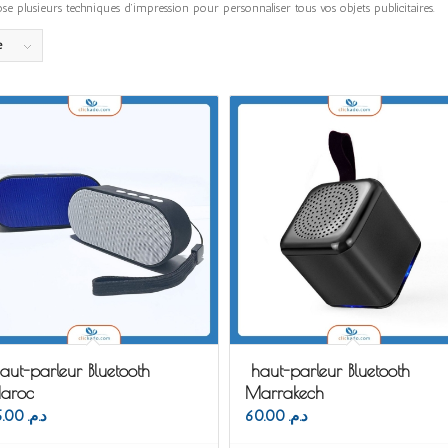
te dispose plusieurs techniques d’impression pour personnaliser tous vos objets 
e
aut-parleur Bluetooth
haut-parleur Bluetooth
aroc
Marrakech
65.00
د.م.
60.00
د.م.