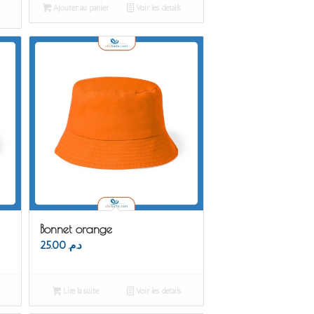
Ajouter au panier
Voir les détails
Bonnet orange
25.00
د.م.
Lire la suite
Voir les détails