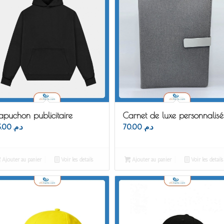
apuchon publicitaire
Carnet de luxe personnalisé
85.00
د.م.
70.00
د.م.
Ajouter au panier
Voir les détails
Ajouter au panier
Voir les détails