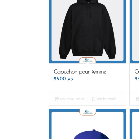
Capuchon pour femme
C
95.00
د.م.
Ajouter au panier
Voir les détails