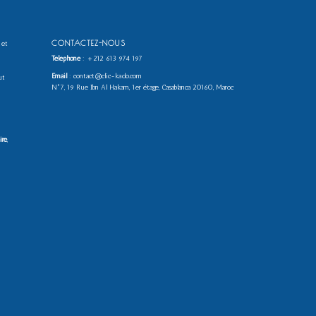
CONTACTEZ-NOUS
 et
Téléphone
:
+212 613 974 197
Email
: contact@clic-kado.com
ut
N°7, 19 Rue Ibn Al Hakam, 1er étage, Casablanca 20160, Maroc
ire
,