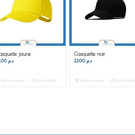
asquette jaune
Casquette noir
22.00
د.م.
22.00
د.م.
Ajouter au panier
Voir les détails
Ajouter au panier
Voir les détails