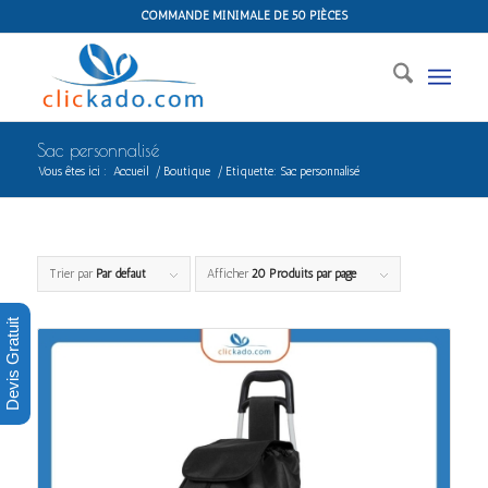
COMMANDE MINIMALE DE 50 PIÈCES
Sac personnalisé
Vous êtes ici :
Accueil
/
Boutique
/
Etiquette: Sac personnalisé
Trier par
Par défaut
Afficher
20 Produits par page
Devis Gratuit