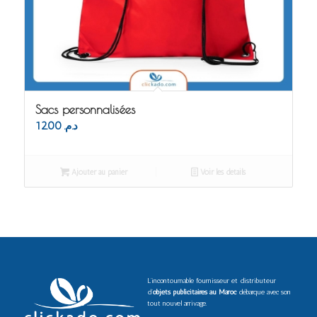
Sacs personnalisées
12.00
د.م.
Ajouter au panier
Voir les détails
L’incontournable fournisseur et distributeur
d’
objets publicitaires au Maroc
débarque avec son
tout nouvel arrivage.