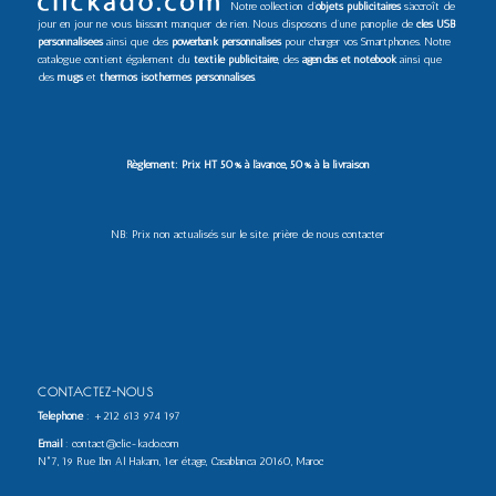
Notre collection d’
objets publicitaires
s’accroît de
jour en jour ne vous laissant manquer de rien. Nous disposons d’une panoplie de
clés USB
personnalisées
ainsi que des
powerbank personnalisés
pour charger vos Smartphones. Notre
catalogue contient également du
textile publicitaire
, des
agendas et notebook
ainsi que
des
mugs
et
thermos isothermes personnalisés
.
Règlement: Prix HT 50% à l’avance, 50% à la livraison
NB: Prix non actualisés sur le site. prière de nous contacter
CONTACTEZ-NOUS
Téléphone
:
+212 613 974 197
Email
: contact@clic-kado.com
N°7, 19 Rue Ibn Al Hakam, 1er étage, Casablanca 20160, Maroc