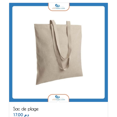
Sac de plage
17.00
د.م.