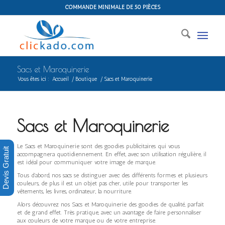
COMMANDE MINIMALE DE 50 PIÈCES
Sacs et Maroquinerie
Vous êtes ici :
Accueil
/
Boutique
/
Sacs et Maroquinerie
Sacs et Maroquinerie
Le Sacs et Maroquinerie sont des goodies publicitaires qui vous
Devis Gratuit
accompagnera quotidiennement. En effet, avec son utilisation régulière, il
est idéal pour communiquer votre image de marque.
Tous d’abord, nos sacs se distinguer avec des différents formes et plusieurs
couleurs, de plus il est un objet pas cher, utile pour transporter les
vêtements, les livres, ordinateur, la nourriture.
Alors découvrez nos Sacs et Maroquinerie des goodies de qualité, parfait
et de grand effet. Très pratique, avec un avantage de faire personnaliser
aux couleurs de votre marque ou de votre entreprise.