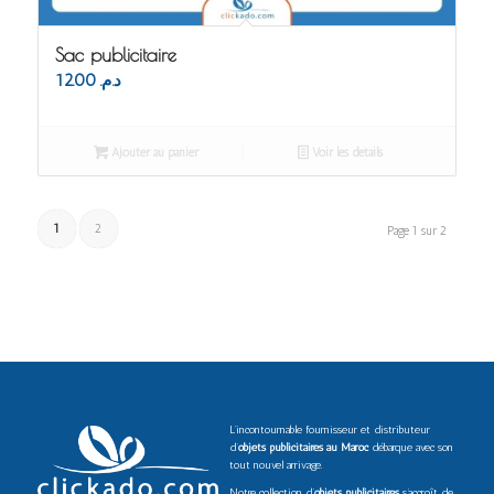
Sac publicitaire
12.00
د.م.
Ajouter au panier
Voir les détails
1
2
Page 1 sur 2
L’incontournable fournisseur et distributeur
d’
objets publicitaires au Maroc
débarque avec son
tout nouvel arrivage.
Notre collection d’
objets publicitaires
s’accroît de