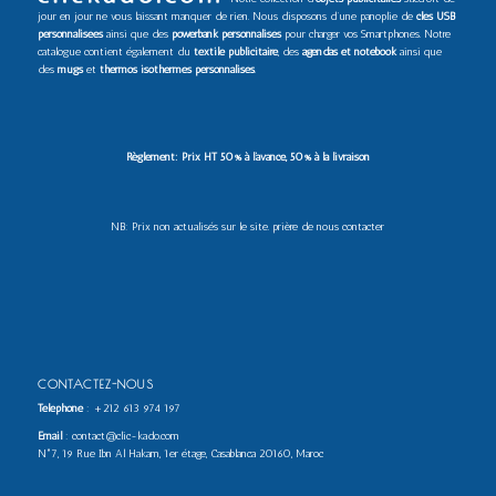
jour en jour ne vous laissant manquer de rien. Nous disposons d’une panoplie de
clés USB
personnalisées
ainsi que des
powerbank personnalisés
pour charger vos Smartphones. Notre
catalogue contient également du
textile publicitaire
, des
agendas et notebook
ainsi que
des
mugs
et
thermos isothermes personnalisés
.
Règlement: Prix HT 50% à l’avance, 50% à la livraison
NB: Prix non actualisés sur le site. prière de nous contacter
CONTACTEZ-NOUS
Téléphone
:
+212 613 974 197
Email
: contact@clic-kado.com
N°7, 19 Rue Ibn Al Hakam, 1er étage, Casablanca 20160, Maroc