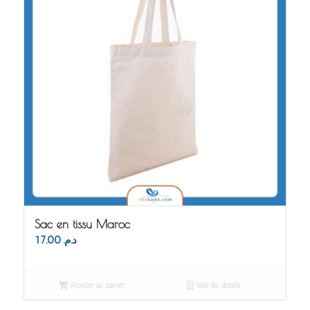
Sac en tissu Maroc
17.00
د.م.
Ajouter au panier
Voir les détails