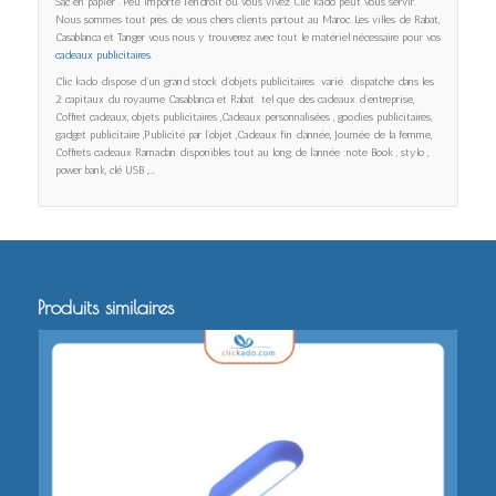
Sac en papier . Peu importe l’endroit où vous vivez Clic kado peut vous servir.
Nous sommes tout près de vous chers clients partout au Maroc. Les villes de Rabat,
Casablanca et Tanger vous nous y trouverez avec tout le matériel nécessaire pour vos
cadeaux publicitaires.
Clic kado dispose d’un grand stock d’objets publicitaires varié dispatche dans les
2 capitaux du royaume Casablanca et Rabat tel que des cadeaux d’entreprise,
Coffret cadeaux, objets publicitaires ,Cadeaux personnalisées , goodies publicitaires,
gadget publicitaire ,Publicité par l’objet ,Cadeaux fin d’année, Journée de la femme,
Coffrets cadeaux Ramadan disponibles tout au long de l’année :note Book , stylo ,
power bank, clé USB ,…..
Produits similaires