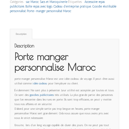
Catégories :
sac Maroc
,
Sacs et Maroquinerie
Étiquettes :
Accessoire repas
publicitaire
,
Boîte repas avec logo
,
Cadeau d’entreprise pratique
,
Goodie réutilisable
personnalisé
,
Porte-manger personnalisé Maroc
Description
Description
Porte manger
personnalise Maroc
porte manger personnalise Maroc est une idée cadeau de voyage. Il peut-être aussi
utilisé comme
idée cadeau
pour l’employer ou client.
Évidemment Ne sont plus à présenter. Leur utilité est acceptée par toutes et tous.
Ce sont des
goodies publicitaires
très utilisés. La plus grande partie des personnes
que l’on rencontre dans les rues en porte. Ils sont trop efficaces, on peut y mettre
tous nos affaires et en sécurité.
D’abord, pour une simple sortie pas trop longue en heures, porte manger
personnalise Maroc sert grandement. Cela nous assure que nous avons pris avec
nous le strict nécessaire.
Ensuite, lors d’un long voyage capable de durer des jours. On ne peut pas tout