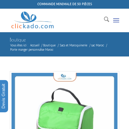
COMMANDE MINIMALE DE 50 PIÈCES
Boutique
Vous êtes ici :
Accueil
/
Boutique
/
Sacs et Maroquinerie
/
sac Maroc
/
Porte manger personnalise Maroc
Devis Gratuit