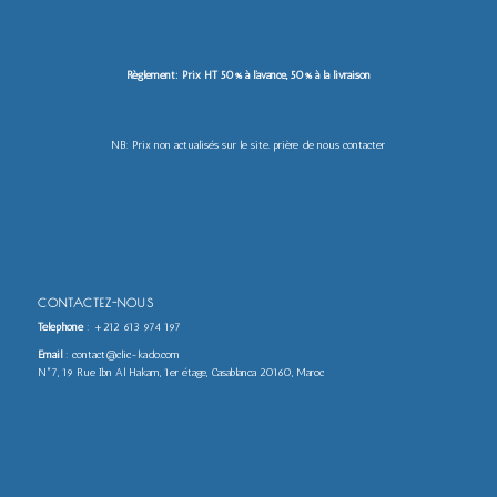
Règlement: Prix HT 50% à l’avance, 50% à la livraison
NB: Prix non actualisés sur le site. prière de nous contacter
CONTACTEZ-NOUS
Téléphone
:
+212 613 974 197
Email
: contact@clic-kado.com
N°7, 19 Rue Ibn Al Hakam, 1er étage, Casablanca 20160, Maroc