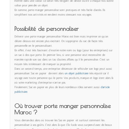
mettre dans une valise. Ce serait très fatigant de devoir ouvrir à chaque fois ladite
valise pour prendre un objet.
En somme, porte manger personnalise sont pratiques et très facile d’accès. Ils
simplifient nos activités et rendent moins stressant nos voyages.
Possibilité de personnaliser
Détenir une porte manger personnalise Maroc est bien mais imprimer ce qu’on
désire dessus est encore plus excitant. On s’approprie du sac de façon très
personnelle en le personnalisant.
En effet, il est très fascinant d’inscrire notre nom ou logo (pour les entreprises) sur
un sac à dos que porte. En premier lieu, si une personne veut reconnaître de
manière rapide son sac dans un tas d’autres affaire, qu’il le personnalise. C’est un
moyen très intéressant de marquer sa propriété.
Dans un second temps, une entreprise désireuse de véhiculer son logo peut aussi
personnaliser. Sac en papier devient alors
un objet publicitaire
très réputé car il
voyage avec toute personne qui le porte. Vos produits, marque et logo iront alors là
où votre marketing d’entreprise n’arrive pas.
Finalement, Sac en papier en plus de leurs nombreux rôles servent aussi
d’article
publicitaire.
Où trouver porte manger personnalise
Maroc ?
Vous demandez alors où trouver les Sac en papier et surtout comment les
personnaliser à vos goûts. C’est alors là que Clic kado vous surprend avec de beaux