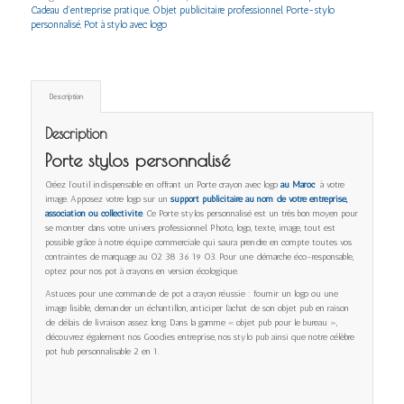
Cadeau d’entreprise pratique
,
Objet publicitaire professionnel
,
Porte-stylo
personnalisé
,
Pot à stylo avec logo
Description
Description
Porte stylos personnalisé
Créez l’outil indispensable en offrant un Porte crayon avec logo
au Maroc
à votre
image. Apposez votre logo sur un
support publicitaire au nom de votre entreprise,
association ou collectivité
. Ce Porte stylos personnalisé est un très bon moyen pour
se montrer dans votre univers professionnel. Photo, logo, texte, image, tout est
possible grâce à notre équipe commerciale qui saura prendre en compte toutes vos
contraintes de marquage au 02 38 36 19 03. Pour une démarche éco-responsable,
optez pour nos pot à crayons en version écologique.
Astuces pour une commande de pot a crayon réussie : fournir un logo ou une
image lisible, demander un échantillon, anticiper l’achat
de son objet pub en raison
de délais de livraison assez long. Dans la gamme « objet pub pour le bureau »,
découvrez également nos Goodies entreprise, nos stylo pub ainsi que notre célèbre
pot hub personnalisable 2 en 1.