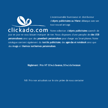
L’incontournable fournisseur et distributeur
d’
objets publicitaires au Maroc
débarque avec son
tout nouvel arrivage.
Notre collection d’
objets publicitaires
s’accroît de
jour en jour ne vous laissant manquer de rien. Nous disposons d’une panoplie de
clés USB
personnalisées
ainsi que des
powerbank personnalisés
pour charger vos Smartphones. Notre
catalogue contient également du
textile publicitaire
, des
agendas et notebook
ainsi que
des
mugs
et
thermos isothermes personnalisés
.
Règlement: Prix HT 50% à l’avance, 50% à la livraison
NB: Prix non actualisés sur le site. prière de nous contacter