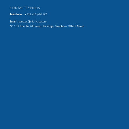
CONTACTEZ-NOUS
Téléphone
:
+212 613 974 197
Email
: contact@clic-kado.com
N°7, 19 Rue Ibn Al Hakam, 1er étage, Casablanca 20160, Maroc