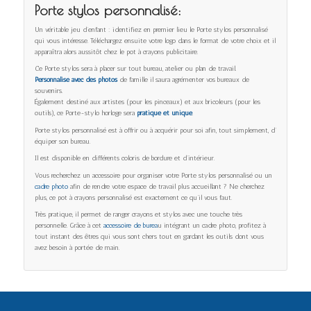
Porte stylos personnalisé:
Un véritable jeu d’enfant : identifiez en premier lieu le Porte stylos personnalisé
qui vous intéresse. Téléchargez ensuite votre logo dans le format de votre choix et il
apparaîtra alors aussitôt chez le pot à crayons publicitaire.
Ce Porte stylos sera à placer sur tout bureau, atelier ou plan de travail.
Personnalisé avec des photos
de famille il saura agrémenter vos bureaux de
souvenirs.
Également destiné aux artistes (pour les pinceaux) et aux bricoleurs (pour les
outils), ce Porte-stylo horloge sera
pratique et unique
.
Porte stylos personnalisé est à offrir ou à acquérir pour soi afin, tout simplement, d’
équiper son bureau.
Il est disponible en différents coloris de bordure et d’intérieur.
Vous recherchez un accessoire pour organiser votre Porte stylos personnalisé ou un
cadre photo
afin de rendre votre espace de travail plus accueillant ? Ne cherchez
plus, ce pot à crayons personnalisé est exactement ce qu’il vous faut.
Très pratique, il permet de ranger crayons et stylos avec une touche très
personnelle. Grâce à cet
accessoire de burea
u intégrant un cadre photo, profitez à
tout instant des êtres qui vous sont chers tout en gardant les outils dont vous
avez besoin à portée de main.