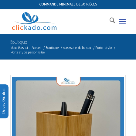
COMMANDE MINIMALE DE 50 PIÈCES
Boutique
Vous êtes ici :
Accueil
/
Boutique
/
Accessoire de bureau
/
Porte-stylo
/
Porte stylos personnalisé
Devis Gratuit