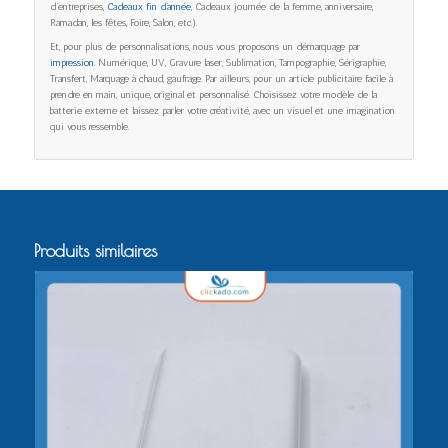
d’entreprises,
Cadeaux fin d’année
, Cadeaux journée de la femme, anniversaire,
Ramadan, les fêtes, Foire, Salon, etc.).
Et, pour plus de personnalisations, nous vous proposons un démarquage par
impression
. Numérique, UV, Gravure laser, Sublimation, Tampographie, Sérigraphie,
Transfert, Marquage à chaud, gaufrage. Par ailleurs, pour un article publicitaire facile à
prendre en main, unique, original et personnalisé. Choisissez votre modèle de la
batterie externe et laissez parler votre créativité, avec un visuel et une imagination
qui vous ressemble.
Produits similaires