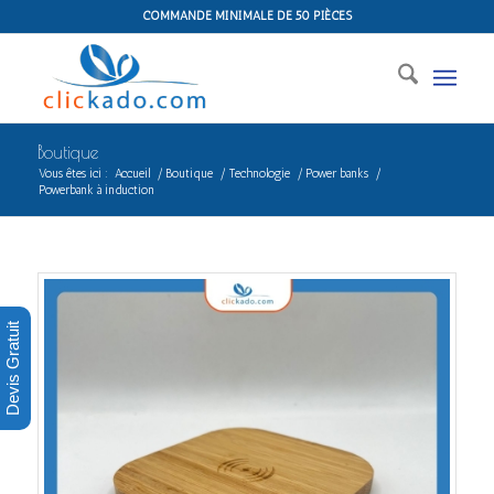
COMMANDE MINIMALE DE 50 PIÈCES
Boutique
Vous êtes ici :
Accueil
/
Boutique
/
Technologie
/
Power banks
/
Powerbank à induction
Devis Gratuit