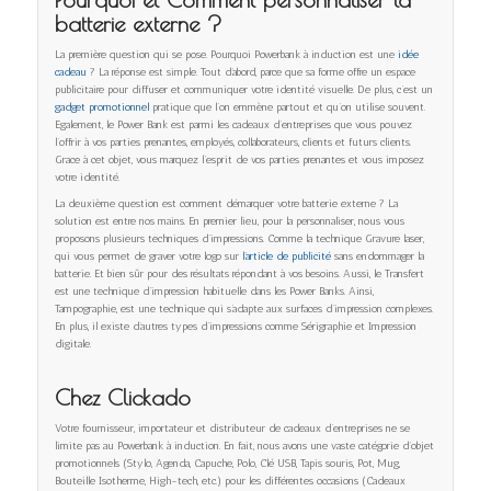
batterie externe ?
La première question qui se pose. Pourquoi Powerbank à induction est une
idée
cadeau
? La réponse est simple. Tout d’abord, parce que sa forme offre un espace
publicitaire pour diffuser et communiquer votre identité visuelle. De plus, c’est un
gadget promotionnel
pratique que l’on emmène partout et qu’on utilise souvent.
Egalement, le Power Bank est parmi les cadeaux d’entreprises que vous pouvez
l’offrir à vos parties prenantes, employés, collaborateurs, clients et futurs clients.
Grace à cet objet, vous marquez l’esprit de vos parties prenantes et vous imposez
votre identité.
La deuxième question est comment démarquer votre batterie externe ? La
solution est entre nos mains. En premier lieu, pour la personnaliser, nous vous
proposons plusieurs techniques d’impressions. Comme la technique Gravure laser,
qui vous permet de graver votre logo sur
l’article de publicité
sans endommager la
batterie. Et bien sûr pour des résultats répondant à vos besoins. Aussi, le Transfert
est une technique d’impression habituelle dans les Power Banks. Ainsi,
Tampographie, est une technique qui s’adapte aux surfaces d’impression complexes.
En plus, il existe d’autres types d’impressions comme Sérigraphie et Impression
digitale.
Chez Clickado
Votre fournisseur, importateur et distributeur de cadeaux d’entreprises ne se
limite pas au Powerbank à induction. En fait, nous avons une vaste catégorie d’objet
promotionnels (Stylo, Agenda, Capuche, Polo, Clé USB, Tapis souris, Pot, Mug,
Bouteille Isotherme, High-tech, etc.) pour les différentes occasions (Cadeaux