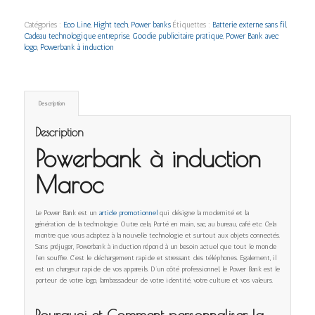
Catégories :
Eco Line
,
Hight tech
,
Power banks
Étiquettes :
Batterie externe sans fil
,
Cadeau technologique entreprise
,
Goodie publicitaire pratique
,
Power Bank avec
logo
,
Powerbank à induction
Description
Description
Powerbank à induction
Maroc
Le Power Bank est un
article promotionnel
qui désigne la modernité et la
génération de la technologie. Outre cela, Porté en main, sac, au bureau, café etc. Cela
montre que vous adaptez à la nouvelle technologie et surtout aux objets connectés.
Sans préjuger, Powerbank à induction répond à un besoin actuel que tout le monde
l’en souffre. C’est le déchargement rapide et stressant des téléphones. Egalement, il
est un chargeur rapide de vos appareils. D’un côté professionnel, le Power Bank est le
porteur de votre logo, l’ambassadeur de votre identité, votre culture et vos valeurs.
Pourquoi et Comment personnaliser la