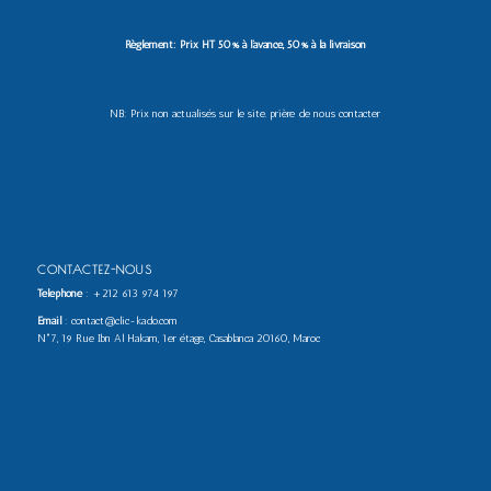
Règlement: Prix HT 50% à l’avance, 50% à la livraison
NB: Prix non actualisés sur le site. prière de nous contacter
CONTACTEZ-NOUS
Téléphone
:
+212 613 974 197
Email
: contact@clic-kado.com
N°7, 19 Rue Ibn Al Hakam, 1er étage, Casablanca 20160, Maroc