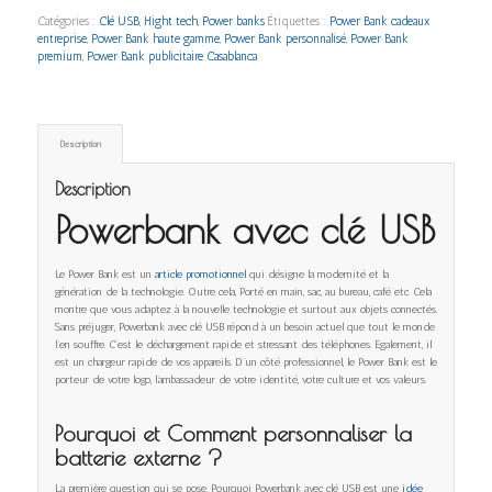
Catégories :
Clé USB
,
Hight tech
,
Power banks
Étiquettes :
Power Bank cadeaux
entreprise
,
Power Bank haute gamme
,
Power Bank personnalisé
,
Power Bank
premium
,
Power Bank publicitaire Casablanca
Description
Description
Powerbank avec clé USB
Le Power Bank est un
article promotionnel
qui désigne la modernité et la
génération de la technologie. Outre cela, Porté en main, sac, au bureau, café etc. Cela
montre que vous adaptez à la nouvelle technologie et surtout aux objets connectés.
Sans préjuger, Powerbank avec clé USB répond à un besoin actuel que tout le monde
l’en souffre. C’est le déchargement rapide et stressant des téléphones. Egalement, il
est un chargeur rapide de vos appareils. D’un côté professionnel, le Power Bank est le
porteur de votre logo, l’ambassadeur de votre identité, votre culture et vos valeurs.
Pourquoi et Comment personnaliser la
batterie externe ?
La première question qui se pose. Pourquoi Powerbank avec clé USB est une
idée