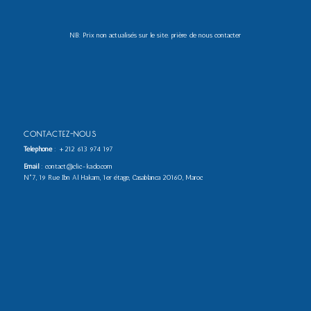
NB: Prix non actualisés sur le site. prière de nous contacter
CONTACTEZ-NOUS
Téléphone
:
+212 613 974 197
Email
: contact@clic-kado.com
N°7, 19 Rue Ibn Al Hakam, 1er étage, Casablanca 20160, Maroc