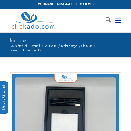
COMMANDE MINIMALE DE 50 PIÈCES
Boutique
Vous êtes ici :
Accueil
/
Boutique
/
Technologie
/
Clé USB
/
Powerbank avec clé USB
Devis Gratuit