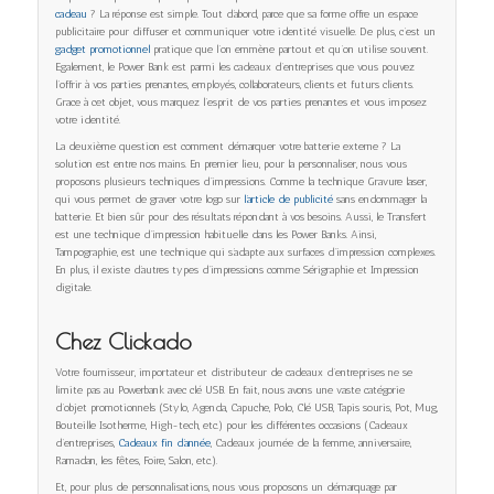
cadeau
? La réponse est simple. Tout d’abord, parce que sa forme offre un espace
publicitaire pour diffuser et communiquer votre identité visuelle. De plus, c’est un
gadget promotionnel
pratique que l’on emmène partout et qu’on utilise souvent.
Egalement, le Power Bank est parmi les cadeaux d’entreprises que vous pouvez
l’offrir à vos parties prenantes, employés, collaborateurs, clients et futurs clients.
Grace à cet objet, vous marquez l’esprit de vos parties prenantes et vous imposez
votre identité.
La deuxième question est comment démarquer votre batterie externe ? La
solution est entre nos mains. En premier lieu, pour la personnaliser, nous vous
proposons plusieurs techniques d’impressions. Comme la technique Gravure laser,
qui vous permet de graver votre logo sur
l’article de publicité
sans endommager la
batterie. Et bien sûr pour des résultats répondant à vos besoins. Aussi, le Transfert
est une technique d’impression habituelle dans les Power Banks. Ainsi,
Tampographie, est une technique qui s’adapte aux surfaces d’impression complexes.
En plus, il existe d’autres types d’impressions comme Sérigraphie et Impression
digitale.
Chez Clickado
Votre fournisseur, importateur et distributeur de cadeaux d’entreprises ne se
limite pas au Powerbank avec clé USB. En fait, nous avons une vaste catégorie
d’objet promotionnels (Stylo, Agenda, Capuche, Polo, Clé USB, Tapis souris, Pot, Mug,
Bouteille Isotherme, High-tech, etc.) pour les différentes occasions (Cadeaux
d’entreprises,
Cadeaux fin d’année
, Cadeaux journée de la femme, anniversaire,
Ramadan, les fêtes, Foire, Salon, etc.).
Et, pour plus de personnalisations, nous vous proposons un démarquage par