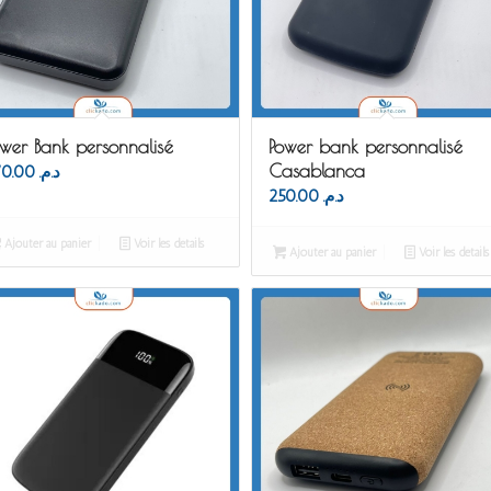
ower Bank personnalisé
Power bank personnalisé
Casablanca
170.00
د.م.
250.00
د.م.
Ajouter au panier
Voir les détails
Ajouter au panier
Voir les détails