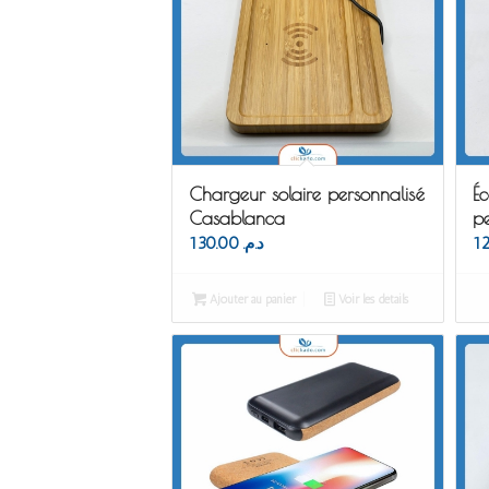
Chargeur solaire personnalisé
Éc
Casablanca
pe
130.00
د.م.
Ajouter au panier
Voir les détails