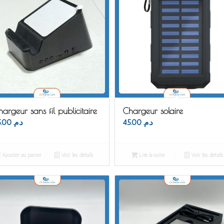
argeur sans fil publicitaire
Chargeur solaire
45.00
د.م.
45.00
د.م.
Ajouter au panier
Voir les détails
Lire la suite
Voir les détails