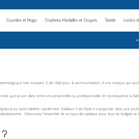
Gourdes et Mugs
Trophées, Médailles et Coupes
Textile
Loisirs e
Vo
e technologique très innovant. Il est idéal pour la communication d’une marque qui sou
rnée, que ca soit dans notre vie personnelle ou professionnelle. En conséquence, la bat
hone ou votre tablette rapidement. D’ailleurs il est facile à transporter dans une poche
rs déplacements . Découvrez l’ensemble de ce type des cadeaux pour tous les budgets et 
 ?