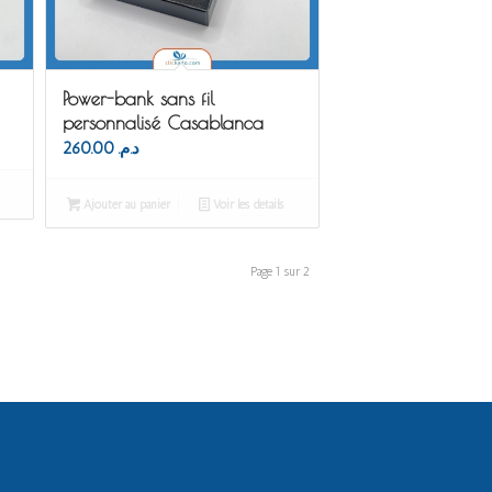
Power-bank sans fil
personnalisé Casablanca
260.00
د.م.
Ajouter au panier
Voir les détails
Page 1 sur 2