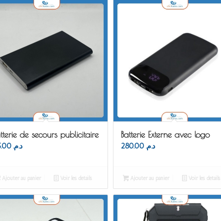
tterie de secours publicitaire
Batterie Externe avec logo
85.00
د.م.
280.00
د.م.
Ajouter au panier
Voir les détails
Ajouter au panier
Voir les détails