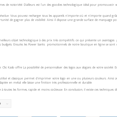
es de notoriété. D’ailleurs est l’un des goodies technologique idéal pour promouvoir vo
t révolue. Vous pouvez recharger tous les appareils n’importe où et n’importe quand gr
nité de gagner plus de visibilité. Ainsi il dispose une grande surface de marquage pou
lleurs objet technologique à des prix très compétitifs. ce qui présente un avantages po
s les budgets. Ensuite, les Power banks promotionnels de notre boutique en ligne se sont 
. Clic Kado offre La possibilité de personnaliser des logos aux slogans de votre société
us utilisé et classique. permet d’imprimer votre logo en une ou plusieurs couleurs. Ainsi av
ptée en métal. elle laisse une finition très professionnelle et durable.
le à toutes les formes, rapide et moins coûteuse. En conclusion, il existe ces techniques 
e