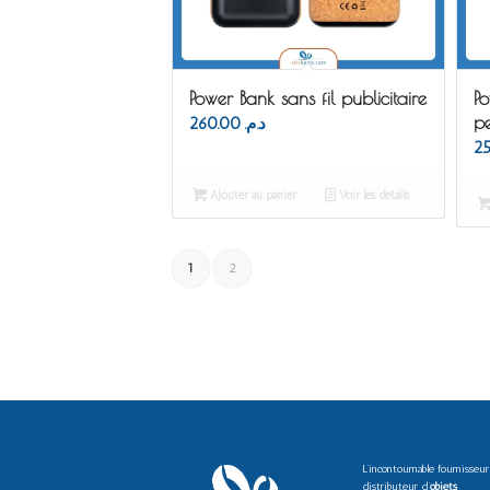
Power Bank sans fil publicitaire
Po
pe
260.00
د.م.
Ajouter au panier
Voir les détails
1
2
L’incontournable fournisseur
distributeur d’
objets