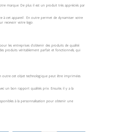
tre marque. De plus il est un produit très appréciés par
âce à cet appareil . En outre permet de dynamiser votre
r recevoir votre logo.
ur les entreprises d’obtenir des produits de qualité.
des produits véritablement parfait et fonctionnels, qui
. En outre cet objet technologique peut être imprimées
ec un bon rapport qualités prix. Ensuite, il y a la
disponibles à la personnalisation pour obtenir une