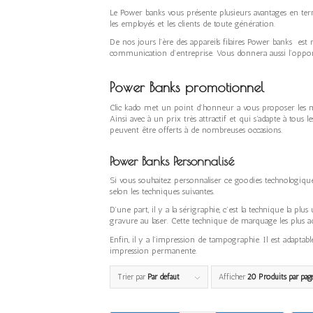
Le Power banks vous présente plusieurs avantages en term
les employés et les clients de toute génération.
De nos jours l’ère des appareils filaires Power banks es
communication d’entreprise. Vous donnera aussi l’opportu
Power Banks promotionnel
Clic kado met un point d’honneur a vous proposer les mei
Ainsi avec à un prix très attractif et qui s’adapte à tou
peuvent être offerts à de nombreuses occasions.
Power Banks Personnalisé
Si vous souhaitez personnaliser ce goodies technologique
selon les techniques suivantes.
D’une part, il y a la sérigraphie, c’est la technique la pl
gravure au laser. Cette technique de marquage les plus ada
Enfin, il y a l’impression de tampographie. Il est adaptab
impression permanente.
Trier par
Par défaut
Afficher
20 Produits par pag