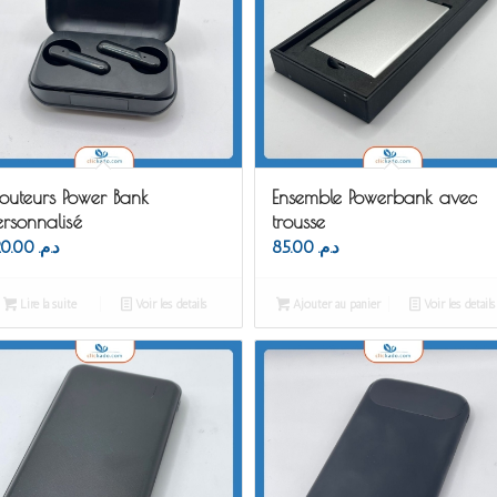
outeurs Power Bank
Ensemble Powerbank avec
rsonnalisé
trousse
120.00
د.م.
85.00
د.م.
Lire la suite
Voir les détails
Ajouter au panier
Voir les détails