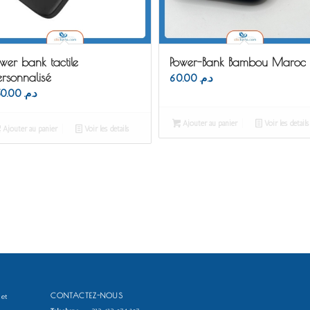
wer bank tactile
Power-Bank Bambou Maroc
rsonnalisé
60.00
د.م.
250.00
د.م.
Ajouter au panier
Voir les détails
Ajouter au panier
Voir les détails
CONTACTEZ-NOUS
 et