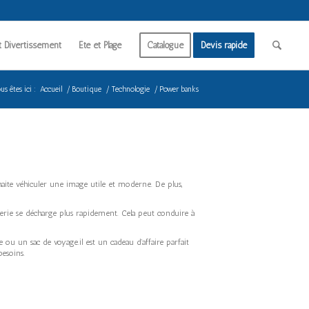
t Divertissement
Été et Plage
Catalogue
Devis rapide
us êtes ici :
Accueil
/
Boutique
/
Technologie
/
Power banks
haite véhiculer une image utile et moderne. De plus,
terie se décharge plus rapidement. Cela peut conduire à
 ou un sac de voyage.il est un cadeau d’affaire parfait
besoins.