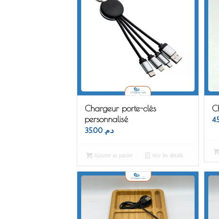
Chargeur porte-clés
Ch
personnalisé
35.00
د.م.
Ajouter au panier
Voir les détails