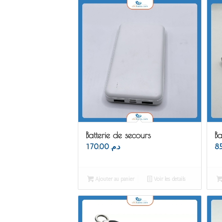
Batterie de secours
Ba
170.00
د.م.
Ajouter au panier
Voir les détails