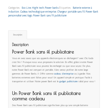
Catégories :
Eco Line
,
Hight tech
,
Power banks
Étiquettes :
Batterie externe à
induction
,
Cadeau technologique entreprise
,
Chargeur portable sans fil
,
Power Bank
personnalisé avec logo
,
Power Bank sans fil publicitaire
Description
Description
Power Bank sans fil publicitaire
Vous en avez assez que vos appareils électroniques se déchargent? avec Clic kado
c’est fini ! Puisque nous vous proposons la solution. En effet, grâce à notre Power
Bank sans fil publicitaire vous pourrez les recharger ou que vous soyez. De plus,
notre Power Bank est compact et portable. Alors venez profiter de notre large
gammes de Power Banks. A Offrir comme
cadeau d’entreprise
ou à garder. Nos
batteries externes sont faîtes pour vous! Un appareil simple et pratique. Facile à
transporter et utiliser. Notre power Bank est le
gadget publicitaire
idéal pour vous !
Un Power Bank sans fil publicitaire
comme cadeau
Des Power Bank sans fil publicitaire signifie bien plus qu’une simple batterie