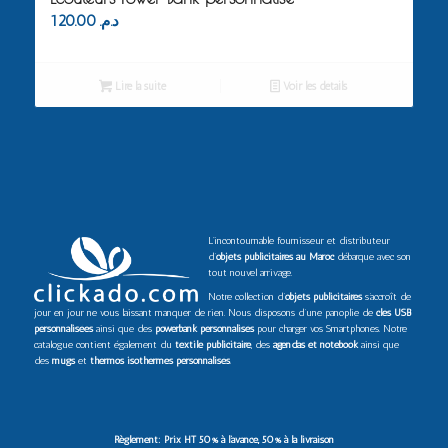
120.00
د.م.
Lire la suite
Voir les détails
L’incontournable fournisseur et distributeur
d’
objets publicitaires au Maroc
débarque avec son
tout nouvel arrivage.
Notre collection d’
objets publicitaires
s’accroît de
jour en jour ne vous laissant manquer de rien. Nous disposons d’une panoplie de
clés USB
personnalisées
ainsi que des
powerbank personnalisés
pour charger vos Smartphones. Notre
catalogue contient également du
textile publicitaire
, des
agendas et notebook
ainsi que
des
mugs
et
thermos isothermes personnalisés
.
Règlement: Prix HT 50% à l’avance, 50% à la livraison