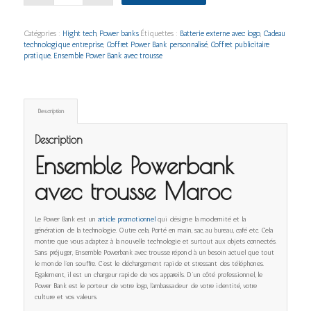
Catégories :
Hight tech
,
Power banks
Étiquettes :
Batterie externe avec logo
,
Cadeau
technologique entreprise
,
Coffret Power Bank personnalisé
,
Coffret publicitaire
pratique
,
Ensemble Power Bank avec trousse
Description
Description
Ensemble Powerbank
avec trousse Maroc
Le Power Bank est un
article promotionnel
qui désigne la modernité et la
génération de la technologie. Outre cela, Porté en main, sac, au bureau, café etc. Cela
montre que vous adaptez à la nouvelle technologie et surtout aux objets connectés.
Sans préjuger, Ensemble Powerbank avec trousse répond à un besoin actuel que tout
le monde l’en souffre. C’est le déchargement rapide et stressant des téléphones.
Egalement, il est un chargeur rapide de vos appareils. D’un côté professionnel, le
Power Bank est le porteur de votre logo, l’ambassadeur de votre identité, votre
culture et vos valeurs.