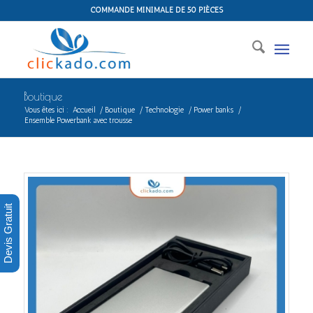
COMMANDE MINIMALE DE 50 PIÈCES
Boutique
Vous êtes ici :
Accueil
/
Boutique
/
Technologie
/
Power banks
/
Ensemble Powerbank avec trousse
Devis Gratuit