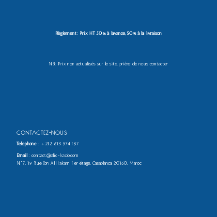
Règlement: Prix HT 50% à l’avance, 50% à la livraison
NB: Prix non actualisés sur le site. prière de nous contacter
CONTACTEZ-NOUS
Téléphone
:
+212 613 974 197
Email
: contact@clic-kado.com
N°7, 19 Rue Ibn Al Hakam, 1er étage, Casablanca 20160, Maroc