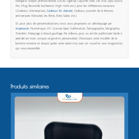
catégorie d’objet promotionnels (Stylo, Agenda, Capuche, Polo, Clé USB, Tapis souris,
Pot, Mug, Bouteille Isotherme, High-tech, etc.) pour les différentes occasions
(Cadeaux d’entreprises,
Cadeaux fin d’année
, Cadeaux journée de la femme,
anniversaire, Ramadan, les fêtes, Foire, Salon, etc.).
Et, pour plus de personnalisations, nous vous proposons un démarquage par
impression
. Numérique, UV, Gravure laser, Sublimation, Tampographie, Sérigraphie,
Transfert, Marquage à chaud, gaufrage. Par ailleurs, pour un article publicitaire facile à
prendre en main, unique, original et personnalisé. Choisissez votre modèle de la
batterie externe et laissez parler votre créativité, avec un visuel et une imagination
qui vous ressemble.
Produits similaires