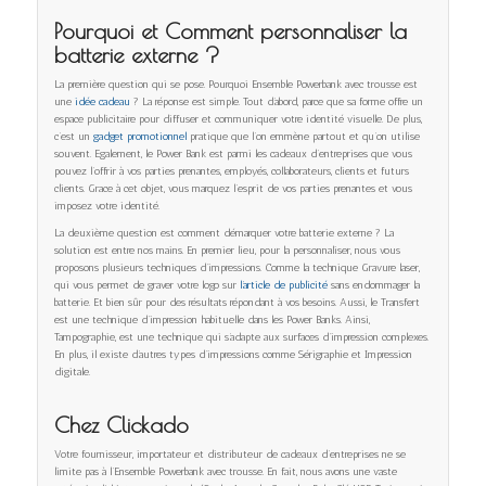
Pourquoi et Comment personnaliser la
batterie externe ?
La première question qui se pose. Pourquoi Ensemble Powerbank avec trousse est
une
idée cadeau
? La réponse est simple. Tout d’abord, parce que sa forme offre un
espace publicitaire pour diffuser et communiquer votre identité visuelle. De plus,
c’est un
gadget promotionnel
pratique que l’on emmène partout et qu’on utilise
souvent. Egalement, le Power Bank est parmi les cadeaux d’entreprises que vous
pouvez l’offrir à vos parties prenantes, employés, collaborateurs, clients et futurs
clients. Grace à cet objet, vous marquez l’esprit de vos parties prenantes et vous
imposez votre identité.
La deuxième question est comment démarquer votre batterie externe ? La
solution est entre nos mains. En premier lieu, pour la personnaliser, nous vous
proposons plusieurs techniques d’impressions. Comme la technique Gravure laser,
qui vous permet de graver votre logo sur
l’article de publicité
sans endommager la
batterie. Et bien sûr pour des résultats répondant à vos besoins. Aussi, le Transfert
est une technique d’impression habituelle dans les Power Banks. Ainsi,
Tampographie, est une technique qui s’adapte aux surfaces d’impression complexes.
En plus, il existe d’autres types d’impressions comme Sérigraphie et Impression
digitale.
Chez Clickado
Votre fournisseur, importateur et distributeur de cadeaux d’entreprises ne se
limite pas à l’Ensemble Powerbank avec trousse. En fait, nous avons une vaste