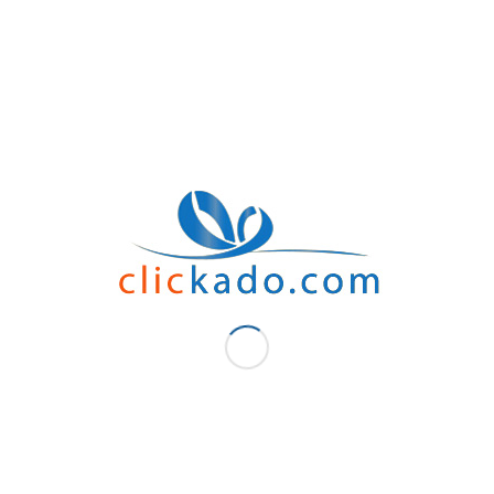
céramique. Et personnalisables par sublimation. En effet, cette technique vous pe
Ou mettez-y un logo. Un texte. Ou une image.
Choisissez également les couleurs qui vous correspondent. Pour des Mugs personn
Ainsi, venez acheter vos Mugs personnalisés et offrez un cadeau unique à vos clien
pourrez marquer leurs esprits. Et faire connaître votre entreprise.
A PROPOS DE LA BOUTIQUE
Choisissez vos Mug céramique personnalisé Casablanca selon vos envies et vos pr
Gagnez en visibilité ! Les mugs promotionnels sont un support de communicatio
Clic kado a des installations à Casablanca et Rabat. Mais la livraison se fait parto
Clic kado vous accompagne notamment dans vos achats. En effet, notre service ap
Ainsi n’hésitez pas à passer sur notre site. Vous y trouverez plusieurs articles t
Articles publicitaires,
cadeaux de fin d’année
et tellement plus encore. Alors venez
confort sont à petits prix.