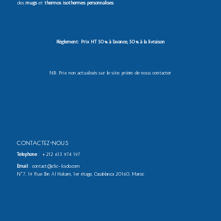
des
mugs
et
thermos isothermes personnalisés
.
Règlement: Prix HT 50% à l’avance, 50% à la livraison
NB: Prix non actualisés sur le site. prière de nous contacter
CONTACTEZ-NOUS
Téléphone
:
+212 613 974 197
Email
: contact@clic-kado.com
N°7, 19 Rue Ibn Al Hakam, 1er étage, Casablanca 20160, Maroc