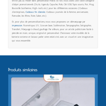
limite pas au Power Bank personnalisé Maroc. En fait, nous avons une vaste catégorie
d’objet promotionnels (Stylo, Agenda, Capuche, Polo, Clé USB, Tapis souris, Pot, Mug,
Bouteille Isotherme, High-tech, etc.) pour les différentes occasions (Cadeaux
d’entreprises,
Cadeaux fin d’année
, Cadeaux journée de la femme, anniversaire,
Ramadan, les fêtes, Foire, Salon, etc.).
Et, pour plus de personnalisations, nous vous proposons un démarquage par
impression
. Numérique, UV, Gravure laser, Sublimation, Tampographie, Sérigraphie,
Transfert, Marquage à chaud, gaufrage. Par ailleurs, pour un article publicitaire facile à
prendre en main, unique, original et personnalisé. Choisissez votre modèle de la
batterie externe et laissez parler votre créativité, avec un visuel et une imagination
qui vous ressemble.
Produits similaires