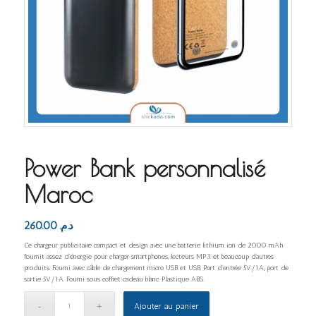
Power Bank personnalisé
Maroc
260.00
د.م.
Ce chargeur publicitaire compact et design avec une batterie lithium ion de 2000 mAh
fournit assez d’énergie pour charger smartphones, lecteurs MP3 et beaucoup d’autres
produits. Fourni avec câble de chargement micro USB et USB. Port d’entrée 5V/1A, port de
sortie 5V/1A. Fourni sous coffret cadeau blanc. Plastique ABS.
Ajouter au panier