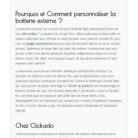
Pourquoi et Comment personnaliser la
batterie externe ?
La première question qui se pose. Pourquoi le Power Bank personnalisé Maroc est
une
idée cadeau
? La réponse est simple. Tout d’abord, parce que sa forme offre un
espace publicitaire pour diffuser et communiquer votre identité visuelle. De plus,
c’est un
gadget promotionnel
pratique que l’on emmène partout et qu’on utilise
souvent. Egalement, le Power Bank est parmi les cadeaux d’entreprises que vous
pouvez l’offrir à vos parties prenantes, employés, collaborateurs, clients et futurs
clients. Grace à cet objet, vous marquez l’esprit de vos parties prenantes et vous
imposez votre identité.
La deuxième question est comment démarquer votre batterie externe ? La
solution est entre nos mains. En premier lieu, pour la personnaliser, nous vous
proposons plusieurs techniques d’impressions. Comme la technique Gravure laser,
qui vous permet de graver votre logo sur
l’article de publicité
sans endommager la
batterie. Et bien sûr pour des résultats répondant à vos besoins. Aussi, le Transfert
est une technique d’impression habituelle dans les Power Banks. Ainsi,
Tampographie, est une technique qui s’adapte aux surfaces d’impression complexes.
En plus, il existe d’autres types d’impressions comme Sérigraphie et Impression
digitale.
Chez Clickado
Votre fournisseur, importateur et distributeur de cadeaux d’entreprises ne se