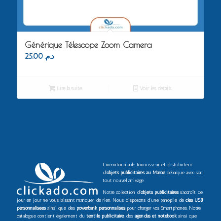
Générique Télescope Zoom Camera
25.00
د.م.
Lire la suite
Voir les détails
L’incontournable fournisseur et distributeur
d’
objets publicitaires au Maroc
débarque avec son
tout nouvel arrivage.
Notre collection d’
objets publicitaires
s’accroît de
jour en jour ne vous laissant manquer de rien. Nous disposons d’une panoplie de
clés USB
personnalisées
ainsi que des
powerbank personnalisés
pour charger vos Smartphones. Notre
catalogue contient également du
textile publicitaire
, des
agendas et notebook
ainsi que