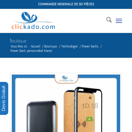
COMMANDE MINIMALE DE 50 PIÈCES
Boutique
Vous êtes ici :
Accueil
/
Boutique
/
Technologie
/
Power banks
/
Power Bank personnalisé Maroc
Devis Gratuit