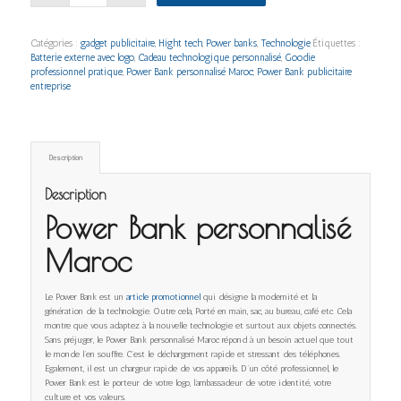
Catégories :
gadget publicitaire
,
Hight tech
,
Power banks
,
Technologie
Étiquettes :
Batterie externe avec logo
,
Cadeau technologique personnalisé
,
Goodie
professionnel pratique
,
Power Bank personnalisé Maroc
,
Power Bank publicitaire
entreprise
Description
Description
Power Bank personnalisé
Maroc
Le Power Bank est un
article promotionnel
qui désigne la modernité et la
génération de la technologie. Outre cela, Porté en main, sac, au bureau, café etc. Cela
montre que vous adaptez à la nouvelle technologie et surtout aux objets connectés.
Sans préjuger, le Power Bank personnalisé Maroc répond à un besoin actuel que tout
le monde l’en souffre. C’est le déchargement rapide et stressant des téléphones.
Egalement, il est un chargeur rapide de vos appareils. D’un côté professionnel, le
Power Bank est le porteur de votre logo, l’ambassadeur de votre identité, votre
culture et vos valeurs.