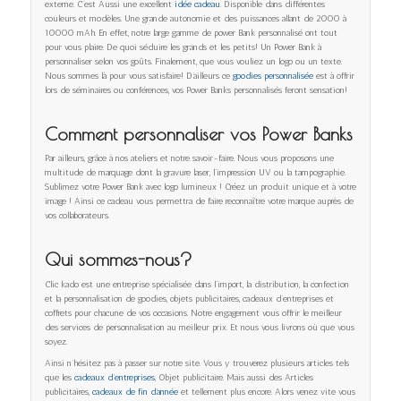
externe. C’est Aussi une excellent
idée cadeau
. Disponible dans différentes
couleurs et modèles. Une grande autonomie et des puissances allant de 2000 à
10000 mAh. En effet, notre large gamme de power Bank personnalisé ont tout
pour vous plaire. De quoi séduire les grands et les petits! Un Power Bank à
personnaliser selon vos goûts. Finalement, que vous vouliez un logo ou un texte.
Nous sommes là pour vous satisfaire! D’ailleurs ce
goodies personnalisée
est à offrir
lors de séminaires ou conférences, vos Power Banks personnalisés feront sensation!
Comment personnaliser vos Power Banks
Par ailleurs, grâce à nos ateliers et notre savoir-faire. Nous vous proposons une
multitude de marquage dont la gravure laser, l’impression UV ou la tampographie.
Sublimez votre Power Bank avec logo lumineux ! Créez un produit unique et à votre
image ! Ainsi ce cadeau vous permettra de faire reconnaître votre marque auprès de
vos collaborateurs.
Qui sommes-nous?
Clic kado est une entreprise spécialisée dans l’import, la distribution, la confection
et la personnalisation de goodies, objets publicitaires, cadeaux d’entreprises et
coffrets pour chacune de vos occasions. Notre engagement vous offrir le meilleur
des services de personnalisation au meilleur prix. Et nous vous livrons où que vous
soyez.
Ainsi n’hésitez pas à passer sur notre site. Vous y trouverez plusieurs articles tels
que les
cadeaux d’entreprises
, Objet publicitaire. Mais aussi des Articles
publicitaires,
cadeaux de fin d’année
et tellement plus encore. Alors venez vite vous