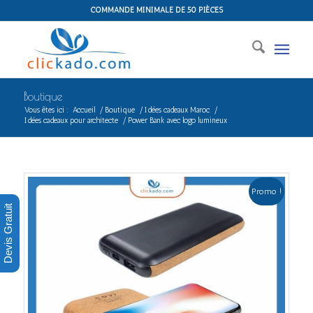
COMMANDE MINIMALE DE 50 PIÈCES
Boutique
Vous êtes ici :
Accueil
/
Boutique
/
Idées cadeaux Maroc
/
Idées cadeaux pour architecte
/
Power Bank avec logo lumineux
Promo !
Devis Gratuit