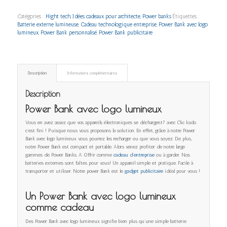
Catégories :
Hight tech
,
Idées cadeaux pour architecte
,
Power banks
Étiquettes :
Batterie externe lumineuse
,
Cadeau technologique entreprise
,
Power Bank avec logo
lumineux
,
Power Bank personnalisé
,
Power Bank publicitaire
Description
Informations complémentaires
Description
Power Bank avec logo lumineux
Vous en avez assez que vos appareils électroniques se déchargent? avec Clic kado
c’est fini ! Puisque nous vous proposons la solution. En effet, grâce à notre Power
Bank avec logo lumineux vous pourrez les recharger ou que vous soyez. De plus,
notre Power Bank est compact et portable. Alors venez profiter de notre large
gammes de Power Banks. A Offrir comme
cadeau d’entreprise
ou à garder. Nos
batteries externes sont faîtes pour vous! Un appareil simple et pratique. Facile à
transporter et utiliser. Notre power Bank est le
gadget publicitaire
idéal pour vous !
Un Power Bank avec logo lumineux
comme cadeau
Des Power Bank avec logo lumineux signifie bien plus qu’une simple batterie