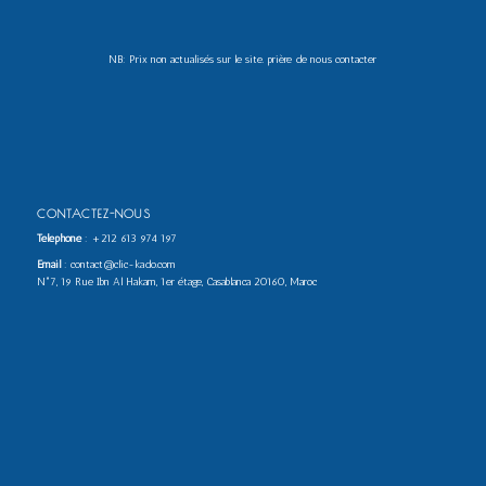
NB: Prix non actualisés sur le site. prière de nous contacter
CONTACTEZ-NOUS
Téléphone
:
+212 613 974 197
Email
: contact@clic-kado.com
N°7, 19 Rue Ibn Al Hakam, 1er étage, Casablanca 20160, Maroc