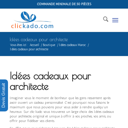
COMMANDE MINIMALE DE 50 PIÈCES
Idées cadeaux pour architecte
Vous êtes ici :
Accueil
/
Boutique
/
Idées cadeaux Maroc
/
Idées cadeaux pour architecte
Idées cadeaux pour
architecte
Devis Gratuit
Imaginer vous le moment de bonheur que les gens ressentent après
avoir ouvert un cadeau personnalisé. C’est pourquoi nous faisons le
maximum que nous pouvons pour vous aider à rendre quelqu’un
heureux. Sur clic kado vous trouverez un large choix des Idées cadeaux
pour architecte, original et unique à offrir à vos proches, vos amis, ou
offrir pour fidéliser vos clients.