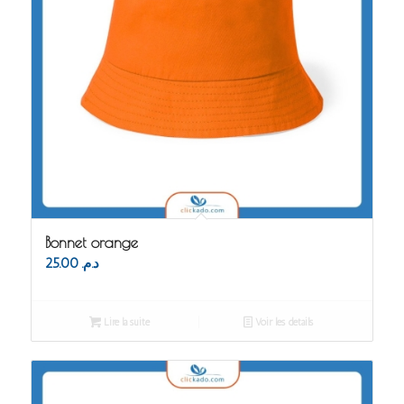
Bonnet orange
25.00
د.م.
Lire la suite
Voir les détails