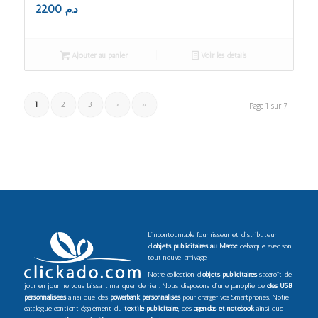
22.00
د.م.
Ajouter au panier
Voir les détails
1
2
3
›
»
Page 1 sur 7
L’incontournable fournisseur et distributeur
d’
objets publicitaires au Maroc
débarque avec son
tout nouvel arrivage.
Notre collection d’
objets publicitaires
s’accroît de
jour en jour ne vous laissant manquer de rien. Nous disposons d’une panoplie de
clés USB
personnalisées
ainsi que des
powerbank personnalisés
pour charger vos Smartphones. Notre
catalogue contient également du
textile publicitaire
, des
agendas et notebook
ainsi que