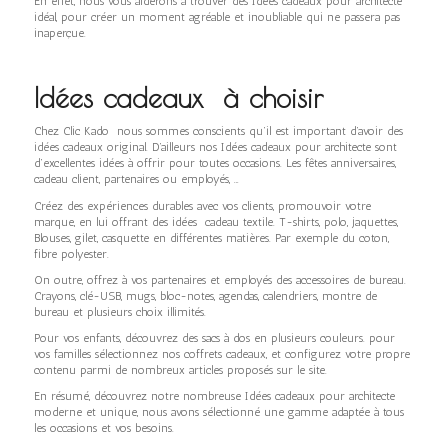
En effet, nous vous aiderons à trouver des Idées cadeaux pour architecte
idéal, pour créer un moment agréable et inoubliable qui ne passera pas
inaperçue.
Idées cadeaux à choisir
Chez Clic Kado nous sommes conscients qu’il est important d’avoir des
idées cadeaux original. D’ailleurs nos Idées cadeaux pour architecte sont
d’excellentes idées à offrir pour toutes occasions. Les fêtes anniversaires,
cadeau client, partenaires ou employés, …
Créez des expériences durables avec vos clients, promouvoir votre
marque, en lui offrant des idées cadeau textile. T-shirts, polo, jaquettes,
Blouses, gilet, casquette en différentes matières. Par exemple du coton,
fibre polyester.
On outre, offrez à vos partenaires et employés des accessoires de bureau.
Crayons, clé-USB, mugs, bloc-notes, agendas, calendriers, montre de
bureau et plusieurs choix illimités.
Pour vos enfants, découvrez des sacs à dos en plusieurs couleurs. pour
vos familles sélectionnez nos coffrets cadeaux, et configurez votre propre
contenu parmi de nombreux articles proposés sur le site.
En résumé, découvrez notre nombreuse Idées cadeaux pour architecte
moderne et unique, nous avons sélectionné une gamme adaptée à tous
les occasions et vos besoins.