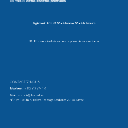
des
mugs
et
thermos isothermes personnalisés
.
Règlement: Prix HT 50% à l’avance, 50% à la livraison
NB: Prix non actualisés sur le site. prière de nous contacter
CONTACTEZ-NOUS
Téléphone
:
+212 613 974 197
Email
: contact@clic-kado.com
N°7, 19 Rue Ibn Al Hakam, 1er étage, Casablanca 20160, Maroc