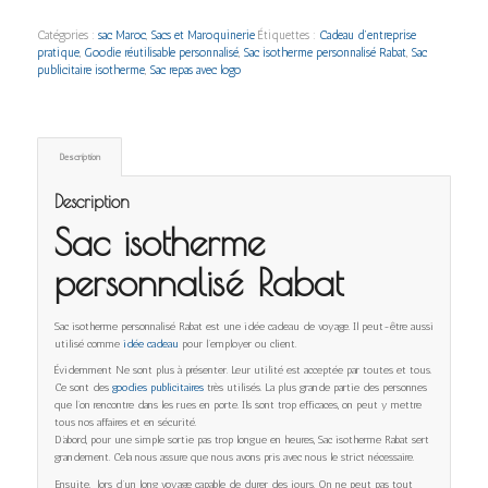
Catégories :
sac Maroc
,
Sacs et Maroquinerie
Étiquettes :
Cadeau d’entreprise
pratique
,
Goodie réutilisable personnalisé
,
Sac isotherme personnalisé Rabat
,
Sac
publicitaire isotherme
,
Sac repas avec logo
Description
Description
Sac isotherme
personnalisé Rabat
Sac isotherme personnalisé Rabat est une idée cadeau de voyage. Il peut-être aussi
utilisé comme
idée cadeau
pour l’employer ou client.
Évidemment Ne sont plus à présenter. Leur utilité est acceptée par toutes et tous.
Ce sont des
goodies publicitaires
très utilisés. La plus grande partie des personnes
que l’on rencontre dans les rues en porte. Ils sont trop efficaces, on peut y mettre
tous nos affaires et en sécurité.
D’abord, pour une simple sortie pas trop longue en heures, Sac isotherme Rabat sert
grandement. Cela nous assure que nous avons pris avec nous le strict nécessaire.
Ensuite, lors d’un long voyage capable de durer des jours. On ne peut pas tout