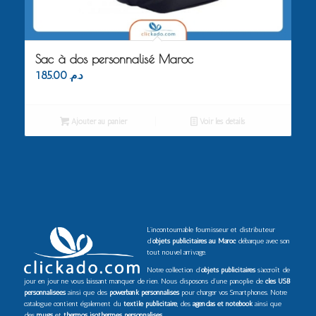
Sac à dos personnalisé Maroc
185.00
د.م.
Ajouter au panier
Voir les détails
L’incontournable fournisseur et distributeur
d’
objets publicitaires au Maroc
débarque avec son
tout nouvel arrivage.
Notre collection d’
objets publicitaires
s’accroît de
jour en jour ne vous laissant manquer de rien. Nous disposons d’une panoplie de
clés USB
personnalisées
ainsi que des
powerbank personnalisés
pour charger vos Smartphones. Notre
catalogue contient également du
textile publicitaire
, des
agendas et notebook
ainsi que
des
mugs
et
thermos isothermes personnalisés
.