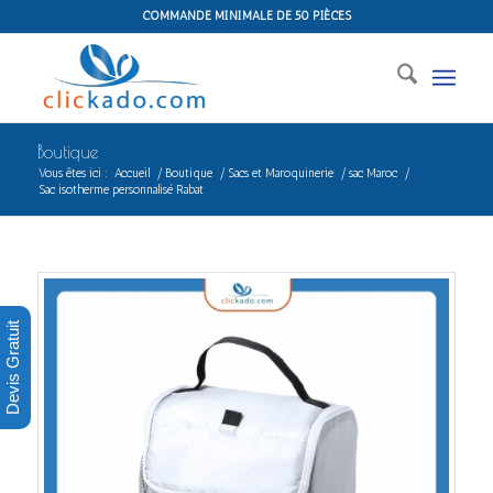
COMMANDE MINIMALE DE 50 PIÈCES
Boutique
Vous êtes ici :
Accueil
/
Boutique
/
Sacs et Maroquinerie
/
sac Maroc
/
Sac isotherme personnalisé Rabat
Devis Gratuit