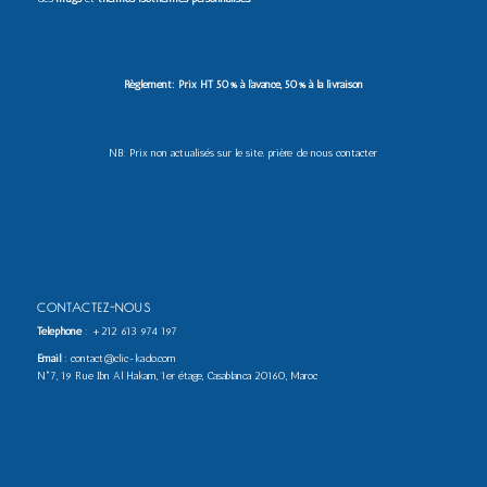
Règlement: Prix HT 50% à l’avance, 50% à la livraison
NB: Prix non actualisés sur le site. prière de nous contacter
CONTACTEZ-NOUS
Téléphone
:
+212 613 974 197
Email
: contact@clic-kado.com
N°7, 19 Rue Ibn Al Hakam, 1er étage, Casablanca 20160, Maroc