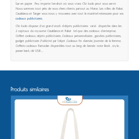
Sac en papier . Peu importe l’endroit où vous vivez Clic kado peut vous servir.
Nous sommes tout près de vous chers clients partout au Maroc. Les villes de Rabat,
Casablanca et Tanger vous nous y trouverez avec tout le matériel nécessaire pour vos
cadeaux publicitaires.
Clic kado dispose d’un grand stock d’objets publicitaires varié dispatche dans les
2 capitaux du royaume Casablanca et Rabat tel que des cadeaux d’entreprise,
Coffret cadeaux, objets publicitaires ,Cadeaux personnalisées , goodies publicitaires,
gadget publicitaire ,Publicité par l’objet ,Cadeaux fin d’année, Journée de la femme,
Coffrets cadeaux Ramadan disponibles tout au long de l’année :note Book , stylo ,
power bank, clé USB ,…..
Produits similaires