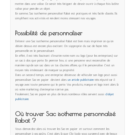
mettre dans une valise. Ce serait très fatigant de devoir ouvrir à chaque fois ladite
valise pour prendre un objet.
En somme, Sac isotherme personnalisé Rabat est pratiques et très facile d’accès. Ils
simplifient nos activités et rendent moins stressant nos voyages.
Possibilité de personnaliser
Détenir une Sac isotherme personnalisé Rabat est bien mais imprimer ce qu’on
désire dessus est encore plus excitant. On s’approprie du sac de façon très
personnelle en le personnalisant.
En effet, il est très fascinant d’inscrire notre nom ou logo (pour les entreprises) sur
un sac à dos que porte. En premier lieu, si une personne veut reconnaître de
manière rapide son sac dans un tas d’autres affaire, qu’il le personnalise. C’est un
moyen très intéressant de marquer sa propriété.
Dans un second temps, une entreprise désireuse de véhiculer son logo peut aussi
personnaliser. Sac en papier devient alors
un article publicitaire
très réputé car il
voyage avec toute personne qui le porte. Vos produits, marque et logo iront alors là
où votre marketing d’entreprise n’arrive pas.
Finalement, Sac en papier en plus de leurs nombreux rôles servent aussi
d’objet
publicitaire.
Où trouver Sac isotherme personnalisé
Rabat ?
Vous demandez alors où trouver les Sac en papier et surtout comment les
personnaliser à vos goûts. C’est alors là que Clic kado vous surprend avec de beaux