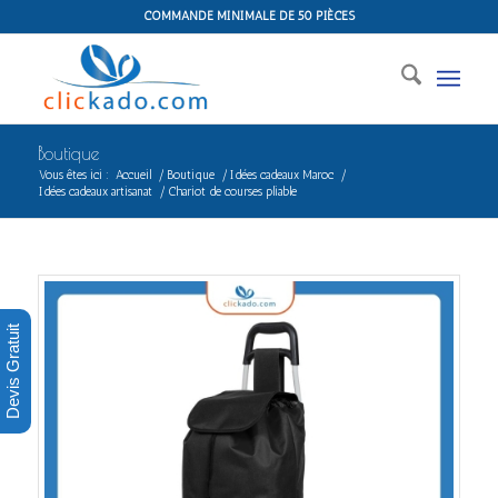
COMMANDE MINIMALE DE 50 PIÈCES
Boutique
Vous êtes ici :
Accueil
/
Boutique
/
Idées cadeaux Maroc
/
Idées cadeaux artisanat
/
Chariot de courses pliable
Devis Gratuit