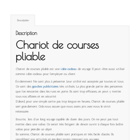
Description
Description
Chariot de courses
pliable
Chariot de courses pliable est une
idée cadeau
de voyage. Il peut-être aussi utilisé
comme idée cadeau pour l’employer ou client.
Évidemment Ne sont plus à présenter. Leur utilité est acceptée par toutes et tous.
Ce sont des
goodies publicitaires
très utilisés. La plus grande partie des personnes
que l’on rencontre dans les rues en porte. Ils sont trop efficaces, on peut y mettre
tous nos affaires et en sécurité.
D’abord, pour une simple sortie pas trop longue en heures, Chariot de courses pliable
sert grandement. Cela nous assure que nous avons pris avec nous le strict
nécessaire.
Ensuite, lors d’un long voyage capable de durer des jours. On ne peut pas tout
mettre dans une valise. Ce serait très fatigant de devoir ouvrir à chaque fois ladite
valise pour prendre un objet.
En somme, Chariot de courses pliable sont pratiques et très facile d’accès. Ils
simplifient nos activités et rendent moins stressant nos voyages.