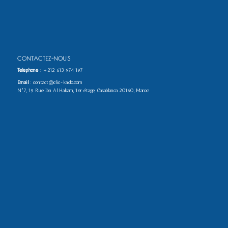
CONTACTEZ-NOUS
Téléphone
:
+212 613 974 197
Email
: contact@clic-kado.com
N°7, 19 Rue Ibn Al Hakam, 1er étage, Casablanca 20160, Maroc