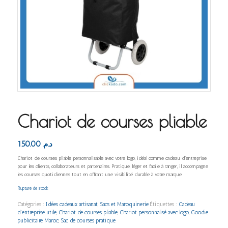
Chariot de courses pliable
150.00
د.م.
Chariot de courses pliable personnalisable avec votre logo, idéal comme cadeau d’entreprise
pour les clients, collaborateurs et partenaires. Pratique, léger et facile à ranger, il accompagne
les courses quotidiennes tout en offrant une visibilité durable à votre marque.
Rupture de stock
Catégories :
Idées cadeaux artisanat
,
Sacs et Maroquinerie
Étiquettes :
Cadeau
d’entreprise utile
,
Chariot de courses pliable
,
Chariot personnalisé avec logo
,
Goodie
publicitaire Maroc
,
Sac de courses pratique