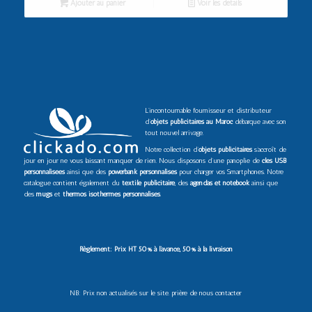
Ajouter au panier
Voir les détails
L’incontournable fournisseur et distributeur
d’
objets publicitaires au Maroc
débarque avec son
tout nouvel arrivage.
Notre collection d’
objets publicitaires
s’accroît de
jour en jour ne vous laissant manquer de rien. Nous disposons d’une panoplie de
clés USB
personnalisées
ainsi que des
powerbank personnalisés
pour charger vos Smartphones. Notre
catalogue contient également du
textile publicitaire
, des
agendas et notebook
ainsi que
des
mugs
et
thermos isothermes personnalisés
.
Règlement: Prix HT 50% à l’avance, 50% à la livraison
NB: Prix non actualisés sur le site. prière de nous contacter