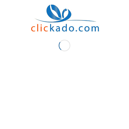
inteur laser publicitaire
Zoom publicitaire Maroc
aroc
45.00
د.م.
50.00
د.م.